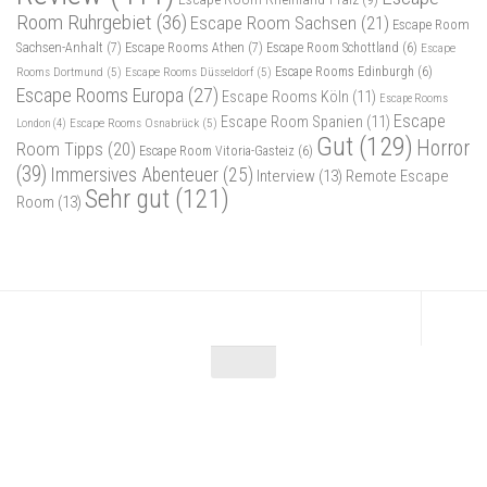
Room Ruhrgebiet
(36)
Escape Room Sachsen
(21)
Escape Room
Sachsen-Anhalt
(7)
Escape Rooms Athen
(7)
Escape Room Schottland
(6)
Escape
Rooms Dortmund
(5)
Escape Rooms Düsseldorf
(5)
Escape Rooms Edinburgh
(6)
Escape Rooms Europa
(27)
Escape Rooms Köln
(11)
Escape Rooms
Escape
Escape Room Spanien
(11)
Escape Rooms Osnabrück
(5)
London
(4)
Gut
(129)
Horror
Room Tipps
(20)
Escape Room Vitoria-Gasteiz
(6)
(39)
Immersives Abenteuer
(25)
Interview
(13)
Remote Escape
Sehr gut
(121)
Room
(13)
Escape Maniac © 2026. Alle Rechte vorbehalten.
Powered by
- Entworfen mit dem
Zu Hueman Pro wechseln