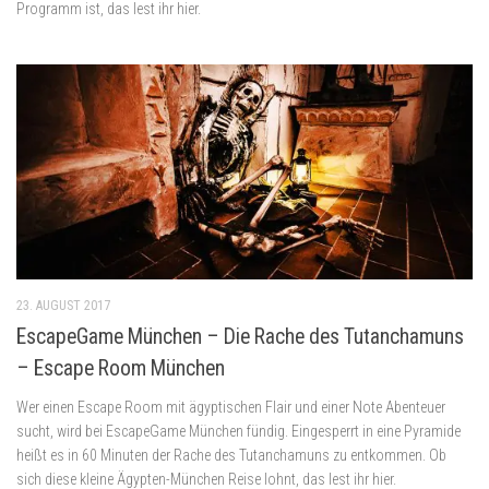
Programm ist, das lest ihr hier.
23. AUGUST 2017
EscapeGame München – Die Rache des Tutanchamuns
– Escape Room München
Wer einen Escape Room mit ägyptischen Flair und einer Note Abenteuer
sucht, wird bei EscapeGame München fündig. Eingesperrt in eine Pyramide
heißt es in 60 Minuten der Rache des Tutanchamuns zu entkommen. Ob
sich diese kleine Ägypten-München Reise lohnt, das lest ihr hier.