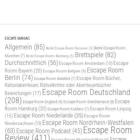
ESCAPE MANIAC
Allgemein
(85)
Beste Escape Room
Beste Escape Room Hannover
(5)
Brettspiele
(82)
München
(7)
Beste Escape Rooms Bamberg
(5)
Durchschnittlich
(56)
Escape
Escape Room Amsterdam
(10)
Escape Room
Room Bayern
(20)
Escape Room Belgien
(9)
Berlin
(74)
Escape Room Bücher,
Escape Room Bielefeld
(7)
Rätselabenteuer, Rätselkrimis oder Abenteuerbücher
Escape Room Deutschland
Bewertungen
(17)
(208)
Escape
Escape Room Griechenland
(8)
Escape Room England
(6)
Room Hamburg
(20)
Escape Room Leipzig
Escape Room Koblenz
(7)
Escape Room Niederlande
(35)
(15)
Escape Room
Escape Room Nordrhein-Westfalen
Niedersachsen
(13)
Escape Room
(63)
Escape Room Podcast
(45)
Review
(411)
Escape
Escape Room Rheinland-Pfalz
(9)