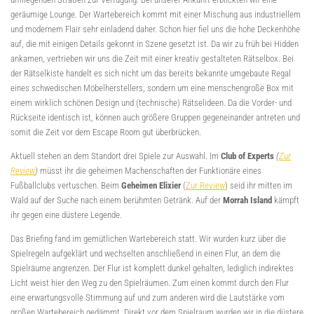
geräumige Lounge. Der Wartebereich kommt mit einer Mischung aus industriellem
und modernem Flair sehr einladend daher. Schon hier fiel uns die hohe Deckenhöhe
auf, die mit einigen Details gekonnt in Szene gesetzt ist. Da wir zu früh bei Hidden
ankamen, vertrieben wir uns die Zeit mit einer kreativ gestalteten Rätselbox. Bei
der Rätselkiste handelt es sich nicht um das bereits bekannte umgebaute Regal
eines schwedischen Möbelherstellers, sondern um eine menschengroße Box mit
einem wirklich schönen Design und (technische) Rätselideen. Da die Vorder- und
Rückseite identisch ist, können auch größere Gruppen gegeneinander antreten und
somit die Zeit vor dem Escape Room gut überbrücken.
Aktuell stehen an dem Standort drei Spiele zur Auswahl. Im
Club of Experts
(
Zur
Review
)
müsst ihr die geheimen Machenschaften der Funktionäre eines
Fußballclubs vertuschen. Beim
Geheimen Elixier
(
Zur Review
) seid ihr mitten im
Wald auf der Suche nach einem berühmten Getränk. Auf der
Morrah Island
kämpft
ihr gegen eine düstere Legende.
Das Briefing fand im gemütlichen Wartebereich statt. Wir wurden kurz über die
Spielregeln aufgeklärt und wechselten anschließend in einen Flur, an dem die
Spielräume angrenzen. Der Flur ist komplett dunkel gehalten, lediglich indirektes
Licht weist hier den Weg zu den Spielräumen. Zum einen kommt durch den Flur
eine erwartungsvolle Stimmung auf und zum anderen wird die Lautstärke vom
großen Wartebereich gedämmt. Direkt vor dem Spielraum wurden wir in die düstere