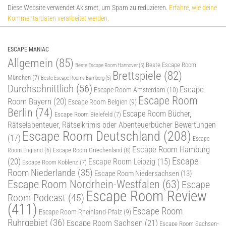
Diese Website verwendet Akismet, um Spam zu reduzieren.
Erfahre, wie deine
Kommentardaten verarbeitet werden.
ESCAPE MANIAC
Allgemein
(85)
Beste Escape Room
Beste Escape Room Hannover
(5)
Brettspiele
(82)
München
(7)
Beste Escape Rooms Bamberg
(5)
Durchschnittlich
(56)
Escape
Escape Room Amsterdam
(10)
Escape Room
Room Bayern
(20)
Escape Room Belgien
(9)
Berlin
(74)
Escape Room Bücher,
Escape Room Bielefeld
(7)
Rätselabenteuer, Rätselkrimis oder Abenteuerbücher Bewertungen
Escape Room Deutschland
(208)
(17)
Escape
Escape Room Hamburg
Escape Room Griechenland
(8)
Room England
(6)
Escape
(20)
Escape Room Leipzig
(15)
Escape Room Koblenz
(7)
Room Niederlande
(35)
Escape Room Niedersachsen
(13)
Escape Room Nordrhein-Westfalen
(63)
Escape
Escape Room Review
Room Podcast
(45)
(411)
Escape Room
Escape Room Rheinland-Pfalz
(9)
Ruhrgebiet
(36)
Escape Room Sachsen
(21)
Escape Room Sachsen-