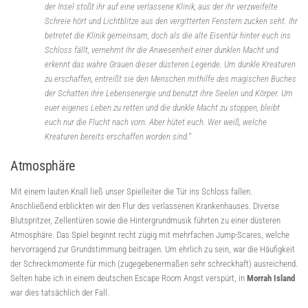
der Insel stoßt ihr auf eine verlassene Klinik, aus der ihr verzweifelte
Schreie hört und Lichtblitze aus den vergitterten Fenstern zucken seht. Ihr
betretet die Klinik gemeinsam, doch als die alte Eisentür hinter euch ins
Schloss fällt, vernehmt ihr die Anwesenheit einer dunklen Macht und
erkennt das wahre Grauen dieser düsteren Legende. Um dunkle Kreaturen
zu erschaffen, entreißt sie den Menschen mithilfe des magischen Buches
der Schatten ihre Lebensenergie und benutzt ihre Seelen und Körper. Um
euer eigenes Leben zu retten und die dunkle Macht zu stoppen, bleibt
euch nur die Flucht nach vorn. Aber hütet euch. Wer weiß, welche
Kreaturen bereits erschaffen worden sind.“
Atmosphäre
Mit einem lauten Knall ließ unser Spielleiter die Tür ins Schloss fallen.
Anschließend erblickten wir den Flur des verlassenen Krankenhauses. Diverse
Blutspritzer, Zellentüren sowie die Hintergrundmusik führten zu einer düsteren
Atmosphäre. Das Spiel beginnt recht zügig mit mehrfachen Jump-Scares, welche
hervorragend zur Grundstimmung beitragen. Um ehrlich zu sein, war die Häufigkeit
der Schreckmomente für mich (zugegebenermaßen sehr schreckhaft) ausreichend.
Selten habe ich in einem deutschen Escape Room Angst verspürt, in
Morrah Island
war dies tatsächlich der Fall.