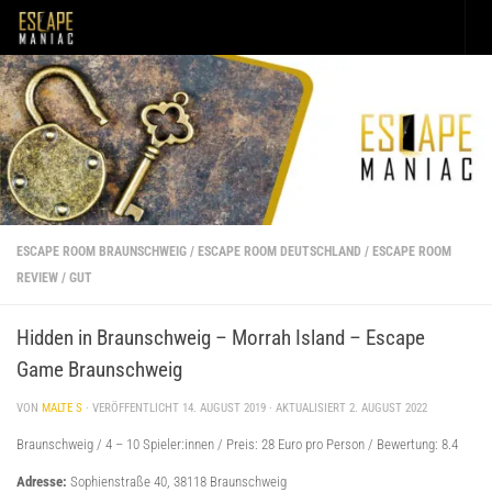
Unter dem Inhalt
ESCAPE ROOM BRAUNSCHWEIG
/
ESCAPE ROOM DEUTSCHLAND
/
ESCAPE ROOM
REVIEW
/
GUT
Hidden in Braunschweig – Morrah Island – Escape
Game Braunschweig
VON
MALTE S
· VERÖFFENTLICHT
14. AUGUST 2019
· AKTUALISIERT
2. AUGUST 2022
Braunschweig / 4 – 10 Spieler:innen / Preis: 28 Euro pro Person / Bewertung: 8.4
Adresse:
Sophienstraße 40, 38118 Braunschweig