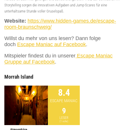
Storytelling sorgen die innovativen Aufgaben und Jump-Scares für eine
unterhaltsame Stunde voller Gruselspaß.
Website:
https://www.hidden-games.de/escape-
room-braunschweig/
Willst du mehr von uns lesen? Dann folge
doch
Escape Maniac auf Facebook
.
Mitspieler findest du in unserer
Escape Maniac
Gruppe auf Facebook
.
Morrah Island
8.4
ESCAPE MANIAC
9
LESER
(
1
vote)
Atmosphäre