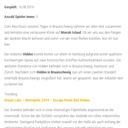
Gespielt:
10.08.2019
Anzahl Spieler:innen:
3
Zum Abschluss unseres Tages in Braunschweig nahmen wir allen Mut zusammen
und betraten eine verlassene Klinik auf
Morrah Island
. Ob wir uns aus den Fängen
der dunklen Macht befreien und somit von der Insel fliehen konnten, lest ihr nun
hier.
Der Anbieter
Hidden
konnte bisher vor allem in Hamburg aufgrund seiner qualitativ
hochwertigen Spiele auf zwei historischen Schiffen Aufmerksamkeit erzielen. Die
weiteren Standorte von Hidden befinden sich in Braunschweig, Hannover und
Zürich. Nachdem sich
Hidden in Braunschweig
nun um einen zweiten Standort
innerhalb Braunschweigs vergrößert hat, waren wir gespannt, was der Anbieter dort
zu bieten hat.
Trending:
Dream Labs – Metropolis 2099 – Escape Room Bad Steben
Der Standort befindet sich in einer ehemaligen Fabrikhalle angrenzend an die
Innenstadt. Schon bei der Einfahrt versprühte das Gelände ein tolles industrielles
Ambiente. Genügend Parkplätze stehen sowohl vor der Halle als auch entlang der
umliegenden Straßen zur Verfügung. Bei unserer Ankunft erblickten wir eine