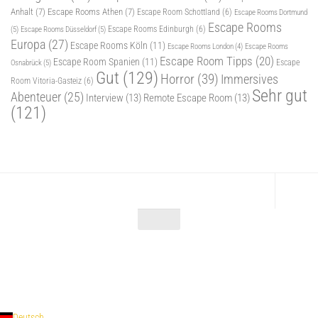
Anhalt
(7)
Escape Rooms Athen
(7)
Escape Room Schottland
(6)
Escape Rooms Dortmund
Escape Rooms
(5)
Escape Rooms Düsseldorf
(5)
Escape Rooms Edinburgh
(6)
Europa
(27)
Escape Rooms Köln
(11)
Escape Rooms
Escape Rooms London
(4)
Escape Room Tipps
(20)
Escape Room Spanien
(11)
Osnabrück
(5)
Escape
Gut
(129)
Horror
(39)
Immersives
Room Vitoria-Gasteiz
(6)
Sehr gut
Abenteuer
(25)
Interview
(13)
Remote Escape Room
(13)
(121)
Escape Maniac © 2026. Alle Rechte vorbehalten.
Powered by
- Entworfen mit dem
Zu Hueman Pro wechseln
Deutsch