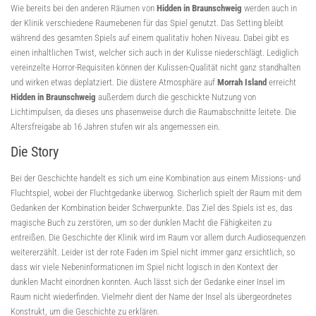
Wie bereits bei den anderen Räumen von
Hidden in Braunschweig
werden auch in
der Klinik verschiedene Raumebenen für das Spiel genutzt. Das Setting bleibt
während des gesamten Spiels auf einem qualitativ hohen Niveau. Dabei gibt es
einen inhaltlichen Twist, welcher sich auch in der Kulisse niederschlägt. Lediglich
vereinzelte Horror-Requisiten können der Kulissen-Qualität nicht ganz standhalten
und wirken etwas deplatziert. Die düstere Atmosphäre auf
Morrah Island
erreicht
Hidden in Braunschweig
außerdem durch die geschickte Nutzung von
Lichtimpulsen, da dieses uns phasenweise durch die Raumabschnitte leitete. Die
Altersfreigabe ab 16 Jahren stufen wir als angemessen ein.
Die Story
Bei der Geschichte handelt es sich um eine Kombination aus einem Missions- und
Fluchtspiel, wobei der Fluchtgedanke überwog. Sicherlich spielt der Raum mit dem
Gedanken der Kombination beider Schwerpunkte. Das Ziel des Spiels ist es, das
magische Buch zu zerstören, um so der dunklen Macht die Fähigkeiten zu
entreißen. Die Geschichte der Klinik wird im Raum vor allem durch Audiosequenzen
weitererzählt. Leider ist der rote Faden im Spiel nicht immer ganz ersichtlich, so
dass wir viele Nebeninformationen im Spiel nicht logisch in den Kontext der
dunklen Macht einordnen konnten. Auch lässt sich der Gedanke einer Insel im
Raum nicht wiederfinden. Vielmehr dient der Name der Insel als übergeordnetes
Konstrukt, um die Geschichte zu erklären.