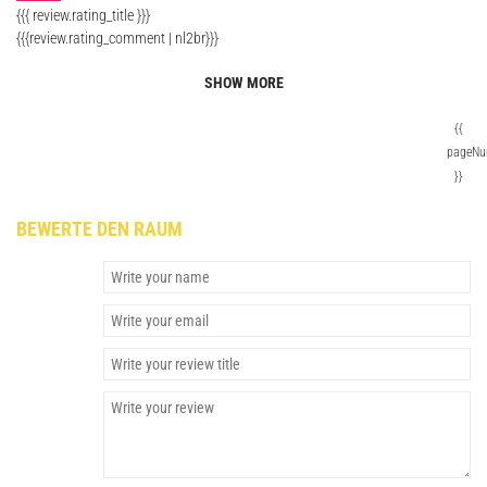
{{{ review.rating_title }}}
{{{review.rating_comment | nl2br}}}
SHOW MORE
{{
pageNu
}}
BEWERTE DEN RAUM