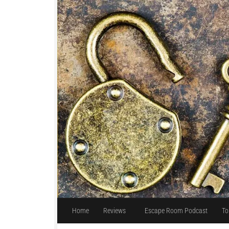
Unter dem Inhalt
Home
Reviews
Escape Room Podcast
To