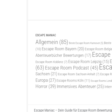
ESCAPE MANIAC
Allgemein
(85)
Beste
Beste Escape Room Hannover
(5)
Escape Room Bayern
(20)
(10)
Escape Room Belgi
Escape
Abenteuerbücher Bewertungen
(17)
E
Escape Room Leipzig
(15)
Escape Room Koblenz
(7)
Esc
(63)
Escape Room Podcast
(45)
Sachsen
(21)
Escape Room Sachsen-Anhalt
(7)
Escape 
Europa
(27)
Escape Rooms Köln
(11)
Escape Rooms Lond
Horror
(39)
Immersives Abenteuer
(25)
Inter
Escape Maniac – Dein Guide für Escape Room Bewertunge