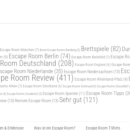
Brettspiele
(82)
Dur
 Escape Room München
(7)
Beste Escape Rooms Bamberg
(5)
Escape Room Berlin
(74)
Escape Roo
en
(9)
Escape Room Bielefeld
(7)
 Room Deutschland
(208)
Escape Room
Escape Room England
(6)
Esc
scape Room Niederlande
(35)
Escape Room Niedersachsen
(13)
ape Room Review
(411)
Escape Room Rheinland-Pfalz
(9)
Rooms Athen
(7)
Escape Room Schottland
(6)
Escape Rooms Dortmund
(5)
Escape Rooms Düsseldorf
(
Escape Room Tipps
(2
Escape Room Spanien
(11)
Escape Rooms Osnabrück
(5)
on
(4)
Sehr gut
(121)
view
(13)
Remote Escape Room
(13)
n & Erlebnisse
Was ist ein Escape Room?
Escape Room T-Shirts