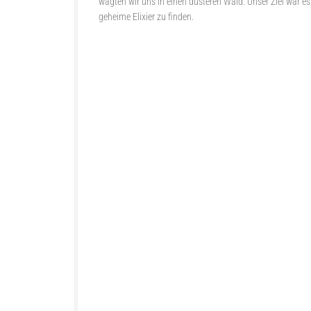
wagten wir uns in einen düsteren Wald. Unser Ziel war es
geheime Elixier zu finden.