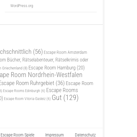
WordPress.org
chschnittlich
(56)
Escape Room Amsterdam
m Bücher, Rätselabenteuer, Rätselkrimis oder
Escape Room Hamburg
(20)
 Griechenland
(8)
ape Room Nordrhein-Westfalen
Escape Room Ruhrgebiet
(36)
Escape Room
Escape Rooms
5)
Escape Rooms Edinburgh
(6)
Gut
(129)
0)
Escape Room Vitoria-Gasteiz
(6)
Escape Room Spiele
Impressum
Datenschutz