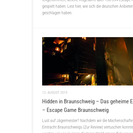
gespielt haben. Lest hier, wie sich die deutschen Anbieter
geschlagen haben.
13. AUGUST 2019
Hidden in Braunschweig – Das geheime El
– Escape Game Braunschweig
Lust auf Jägermeister? Nachdem wir die Machenschafte
Eintracht Braunschweigs (Zur Review) vertuschen konnte