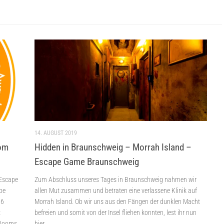
14. AUGUST 2019
oom
Hidden in Braunschweig – Morrah Island –
Escape Game Braunschweig
 Escape
Zum Abschluss unseres Tages in Braunschweig nahmen wir
pe
allen Mut zusammen und betraten eine verlassene Klinik auf
96
Morrah Island. Ob wir uns aus den Fängen der dunklen Macht
t
befreien und somit von der Insel fliehen konnten, lest ihr nun
 Rooms
hier.