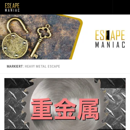
Unter dem Inhalt
MARKIERT:
HEAVY METAL ESCAPE