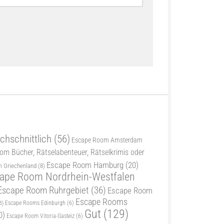
chschnittlich
(56)
Escape Room Amsterdam
m Bücher, Rätselabenteuer, Rätselkrimis oder
Escape Room Hamburg
(20)
 Griechenland
(8)
ape Room Nordrhein-Westfalen
Escape Room Ruhrgebiet
(36)
Escape Room
Escape Rooms
5)
Escape Rooms Edinburgh
(6)
Gut
(129)
0)
Escape Room Vitoria-Gasteiz
(6)