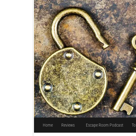
Unter dem Inhalt
Home
Reviews
Escape Room Podcast
To