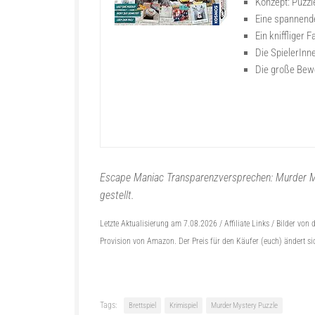
Konzept: Puzz
Eine spannende
Ein kniffliger
Die SpielerInne
Die große Bewe
Escape Maniac Transparenzversprechen: Murder M
gestellt.
Letzte Aktualisierung am 7.08.2026 / Affiliate Links / Bilder vo
Provision von Amazon. Der Preis für den Käufer (euch) ändert sic
Tags:
Brettspiel
Krimispiel
Murder Mystery Puzzle