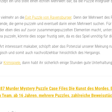
nzept ein und stellt einen echten Mehrwert dar, da die Puzzle integraler 
vielmehr an die
Exit Puzzle von Ravensburger
. Denn der Mehrwert des P
lende, die gerne puzzeln und eventuell darin einen Mehrwert suchen. Für
er eben dies auf zuvor zusammengepuzzelten Elementen macht, untersc
 puzzeln, könnte dies sogar frustig sein, da es das Spiel unnötig für di
 Art interessant makaber, schöpft aber das Potenzial unserer Meinung na
logisch und somit auch nachvollziehbar hinsichtlich des Hergangs.
für
Krimispiele
, dann habt ihr sicherlich einige Stunden gute Unterhaltung
7 Murder Mystery Puzzle Case Files Die Kunst des Mordes, E
m Team, ab 16 Jahren, mehrere Puzzles, zahlreiche Beweisstüc