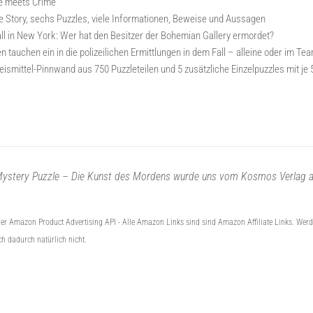
le meets Crime
 Story, sechs Puzzles, viele Informationen, Beweise und Aussagen
 Fall in New York: Wer hat den Besitzer der Bohemian Gallery ermordet?
n tauchen ein in die polizeilichen Ermittlungen in dem Fall – alleine oder im Te
ismittel-Pinnwand aus 750 Puzzleteilen und 5 zusätzliche Einzelpuzzles mit je
ystery Puzzle – Die Kunst des Mordens wurde uns vom Kosmos Verlag a
n der Amazon Product Advertising API -
Alle Amazon Links sind sind Amazon Affiliate Links. Werden
h dadurch natürlich nicht.