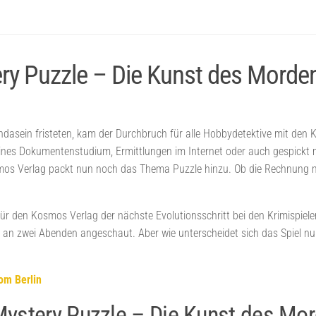
ery Puzzle – Die Kunst des Morde
asein fristeten, kam der Durchbruch für alle Hobbydetektive mit den Kri
nes Dokumentenstudium, Ermittlungen im Internet oder auch gespickt mit
smos Verlag packt nun noch das Thema Puzzle hinzu. Ob die Rechnung 
für den Kosmos Verlag der nächste Evolutionsschritt bei den Krimispie
an zwei Abenden angeschaut. Aber wie unterscheidet sich das Spiel nun
om Berlin
 Mystery Puzzle – Die Kunst des Mo