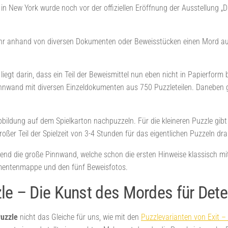
in New York wurde noch vor der offiziellen Eröffnung der Ausstellung „D
ihr anhand von diversen Dokumenten oder Beweisstücken einen Mord aufk
.
liegt darin, dass ein Teil der Beweismittel nun eben nicht in Papierfor
nnwand mit diversen Einzeldokumenten aus 750 Puzzleteilen. Daneben gi
ldung auf dem Spielkarton nachpuzzeln. Für die kleineren Puzzle gibt e
oßer Teil der Spielzeit von 3-4 Stunden für das eigentlichen Puzzeln dra
hend die große Pinnwand, welche schon die ersten Hinweise klassisch 
umentenmappe und den fünf Beweisfotos.
le – Die Kunst des Mordes für Dete
uzzle
nicht das Gleiche für uns, wie mit den
Puzzlevarianten von Exit – 