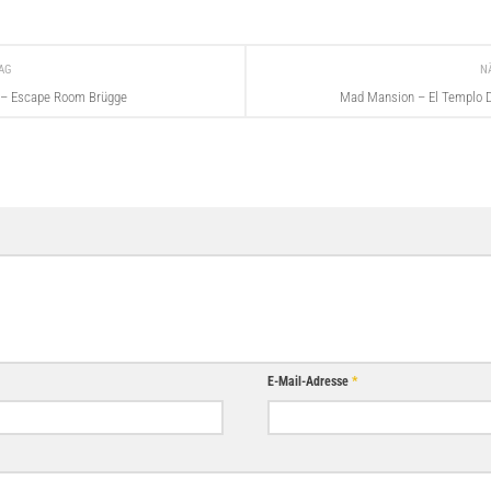
RAG
N
 – Escape Room Brügge
Mad Mansion – El Templo 
E-Mail-Adresse
*