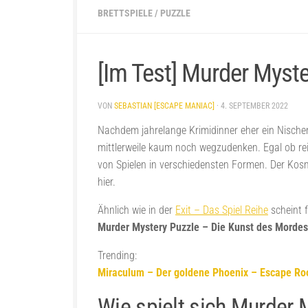
BRETTSPIELE
/
PUZZLE
[Im Test] Murder Myst
VON
SEBASTIAN [ESCAPE MANIAC]
·
4. SEPTEMBER 2022
Nachdem jahrelange Krimidinner eher ein Nischend
mittlerweile kaum noch wegzudenken. Egal ob rei
von Spielen in verschiedensten Formen. Der Ko
hier.
Ähnlich wie in der
Exit – Das Spiel Reihe
scheint 
Murder Mystery Puzzle – Die Kunst des Mordes
Trending:
Miraculum – Der goldene Phoenix – Escape Ro
Wie spielt sich Murder