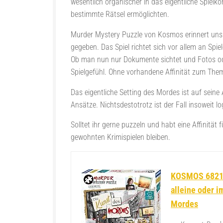
wesentlich organischer in das eigentliche Spielko
bestimmte Rätsel ermöglichten.
Murder Mystery Puzzle von Kosmos erinnert uns 
gegeben. Das Spiel richtet sich vor allem an Spie
Ob man nun nur Dokumente sichtet und Fotos od
Spielgefühl. Ohne vorhandene Affinität zum Thema
Das eigentliche Setting des Mordes ist auf seine
Ansätze. Nichtsdestotrotz ist der Fall insoweit 
Solltet ihr gerne puzzeln und habt eine Affinität 
gewohnten Krimispielen bleiben.
KOSMOS ‎68218
alleine oder i
Mordes