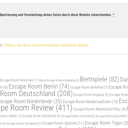
r Speicherung und Verarbeitung deiner Daten durch diese Website einverstanden.
*
en.
Erfahre, wie deine Kommentardaten verarbeitet werden.
Brettspiele
(82)
Dur
 Escape Room München
(7)
Beste Escape Rooms Bamberg
(5)
Escape Room Berlin
(74)
Escape Roo
en
(9)
Escape Room Bielefeld
(7)
 Room Deutschland
(208)
Escape Room
Escape Room England
(6)
Esc
scape Room Niederlande
(35)
Escape Room Niedersachsen
(13)
ape Room Review
(411)
Escape Room Rheinland-Pfalz
(9)
Rooms Athen
(7)
Escape Room Schottland
(6)
Escape Rooms Dortmund
(5)
Escape Rooms Düsseldorf
(
Escape Room Tipps
(2
Escape Room Spanien
(11)
Escape Rooms Osnabrück
(5)
on
(4)