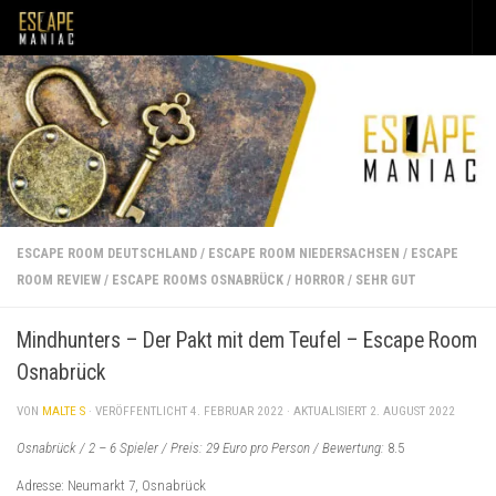
Unter dem Inhalt
ESCAPE ROOM DEUTSCHLAND
/
ESCAPE ROOM NIEDERSACHSEN
/
ESCAPE
ROOM REVIEW
/
ESCAPE ROOMS OSNABRÜCK
/
HORROR
/
SEHR GUT
Mindhunters – Der Pakt mit dem Teufel – Escape Room
Osnabrück
VON
MALTE S
· VERÖFFENTLICHT
4. FEBRUAR 2022
· AKTUALISIERT
2. AUGUST 2022
Osnabrück / 2 – 6 Spieler / Preis: 29 Euro pro Person / Bewertung:
8.5
Adresse: Neumarkt 7, Osnabrück