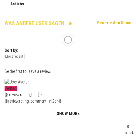
Anbieter
WAS ANDERE USER SAGEN
Bewerte den Raum
Sort by:
Be the first to leave a review.
Verified
{{{ review.rating_title }}}
{{{review.rating_comment | nl2br}}}
SHOW MORE
{{
pageN