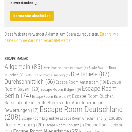
einverstanden.
*
Diese Website verwendet Akismet, um Spam zu reduzieren.
Erfahre, wie
deine Kommentardaten verarbeitet werden.
ESCAPE MANIAC
Allgemein
(85)
Beste Escape Room
Beste Escape Room Hannover
(5)
Brettspiele
(82)
München
(7)
Beste Escape Rooms Bamberg
(5)
Durchschnittlich
(56)
Escape
Escape Room Amsterdam
(10)
Escape Room
Room Bayern
(20)
Escape Room Belgien
(9)
Berlin
(74)
Escape Room Bücher,
Escape Room Bielefeld
(7)
Rätselabenteuer, Rätselkrimis oder Abenteuerbücher
Escape Room Deutschland
Bewertungen
(17)
(208)
Escape
Escape Room Griechenland
(8)
Escape Room England
(6)
Room Hamburg
(20)
Escape Room Leipzig
Escape Room Koblenz
(7)
Escape Room Niederlande
(35)
(15)
Escape Room