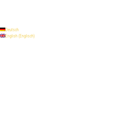
Escape Maniac © 2026. Alle Rechte vorbehalten.
Powered by
- Entworfen mit dem
Zu Hueman Pro wechseln
Deutsch
English
(
Englisch
)