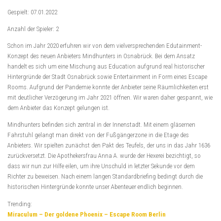
Gespielt: 07.01.2022
Anzahl der Spieler: 2
Schon im Jahr 2020 erfuhren wir von dem vielversprechenden Edutainment-
Konzept des neuen Anbieters Mindhunters in Osnabrück. Bei dem Ansatz
handelt es sich um eine Mischung aus Education aufgrund real historischer
Hintergründe der Stadt Osnabrück sowie Entertainment in Form eines Escape
Rooms. Aufgrund der Pandemie konnte der Anbieter seine Räumlichkeiten erst
mit deutlicher Verzögerung im Jahr 2021 öffnen. Wir waren daher gespannt, wie
dem Anbieter das Konzept gelungen ist.
Mindhunters befinden sich zentral in der Innenstadt. Mit einem gläsernen
Fahrstuhl gelangt man direkt von der Fußgängerzone in die Etage des
Anbieters. Wir spielten zunächst den Pakt des Teufels, der uns in das Jahr 1636
zurückversetzt. Die Apothekersfrau Anna A. wurde der Hexerei bezichtigt, so
dass wir nun zur Hilfe eilen, um ihre Unschuld in letzter Sekunde vor dem
Richter zu beweisen. Nach einem langen Standardbriefing bedingt durch die
historischen Hintergründe konnte unser Abenteuer endlich beginnen.
Trending:
Miraculum – Der goldene Phoenix – Escape Room Berlin