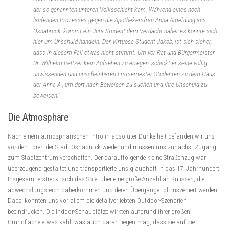
der so genannten unteren Volksschicht kam. Während eines noch
laufenden Prozesses gegen die Apothekersfrau Anna Ameldung aus
Osnabrück, kommt ein Jura-Student dem Verdacht näher es könnte sich
hier um Unschuld handeln. Der Virtuose Student Jakob, ist sich sicher,
dass in diesem Fall etwas nicht stimmt. Um vor Rat und Bürgermeister
Dr. Wilhelm Peltzer kein Aufsehen zu erregen, schickt er seine völlig
unwissenden und unscheinbaren Erstsemester Studenten zu dem Haus
der Anna A., um dort nach Beweisen zu suchen und ihre Unschuld zu
beweisen.“
Die Atmosphäre
Nach einem atmosphärischen Intro in absoluter Dunkelheit befanden wir uns
vor den Toren der Stadt Osnabrück wieder und müssen uns zunächst Zugang
zum Stadtzentrum verschaffen. Der darauffolgende kleine Straßenzug war
überzeugend gestaltet und transportierte uns glaubhaft in das 17. Jahrhundert.
Insgesamt erstreckt sich das Spiel über eine große Anzahl an Kulissen, die
abwechslungsreich daherkommen und deren Übergänge toll inszeniert werden.
Dabei konnten uns vor allem die detailverliebten Outdoor-Szenarien
beeindrucken. Die Indoor-Schauplätze wirkten aufgrund ihrer großen
Grundfläche etwas kahl, was auch daran liegen mag, dass sie auf die