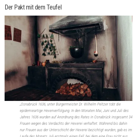
Der Pakt mit dem Teufel
„Osnabrück 1636, unter Bürgermeister Dr. Wilhelm Peltzer tobt die
epidemieartige Hexenverfolgung. In den Monaten Mai, Juni und Juli des
Jahres 1636 wurden auf Anordnung des Rates in Osnabrück insgesamt 34
Frauen wegen des Verdachts der Hexerei verhaftet. Während bis dahin
nur Frauen aus der Unterschicht der Hexerei bezichtigt wurden, gab es im
Laufe des Monats Juli erstmals einen Fall, bei dem eine Frau nicht aus