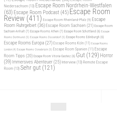
Escape Room Nordrhein-Westfalen
Niedersachsen
(13)
Escape Room
(63)
Escape Room Podcast
(45)
Review
(411)
Escape
Escape Room Rheinland-Pfalz
(9)
Room Ruhrgebiet
(36)
Escape Room Sachsen
(21)
Escape Room
Sachsen-Anhalt
(7)
Escape Rooms Athen
(7)
Escape Room Schottland
(6)
Escape
Rooms Dortmund
(5)
Escape Rooms Düsseldorf
(5)
Escape Rooms Edinburgh
(6)
Escape Rooms Europa
(27)
Escape Rooms Köln
(11)
Escape Rooms
Escape
Escape Room Spanien
(11)
Escape Rooms Osnabrück
(5)
London
(4)
Gut
(129)
Horror
Room Tipps
(20)
Escape Room Vitoria-Gasteiz
(6)
(39)
Immersives Abenteuer
(25)
Interview
(13)
Remote Escape
Sehr gut
(121)
Room
(13)