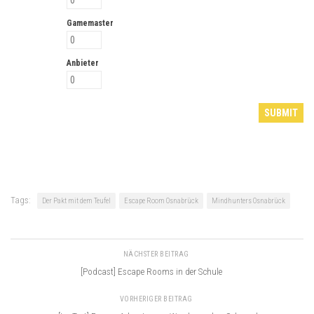
Gamemaster
Anbieter
Tags:
Der Pakt mit dem Teufel
Escape Room Osnabrück
Mindhunters Osnabrück
NÄCHSTER BEITRAG
[Podcast] Escape Rooms in der Schule
VORHERIGER BEITRAG