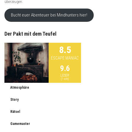
überzeugen.
Bucht euer Abenteuer bei Mindhunters hier!
Der Pakt mit dem Teufel
8.5
ESCAPE MANIAC
9.6
LESER
(
1
vote)
Atmosphäre
Story
Rätsel
Gamemaster