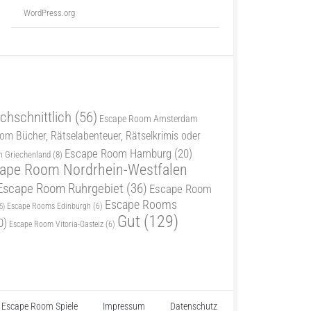
WordPress.org
chschnittlich
(56)
Escape Room Amsterdam
m Bücher, Rätselabenteuer, Rätselkrimis oder
Escape Room Hamburg
(20)
 Griechenland
(8)
ape Room Nordrhein-Westfalen
Escape Room Ruhrgebiet
(36)
Escape Room
Escape Rooms
5)
Escape Rooms Edinburgh
(6)
Gut
(129)
0)
Escape Room Vitoria-Gasteiz
(6)
Escape Room Spiele
Impressum
Datenschutz