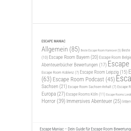
ESCAPE MANIAC
Allgemein
(85)
Beste
Beste Escape Room Hannover
(5)
Escape Room Bayern
(20)
(10)
Escape Room Belgi
Escape
Abenteuerbücher Bewertungen
(17)
E
Escape Room Leipzig
(15)
Escape Room Koblenz
(7)
Esc
(63)
Escape Room Podcast
(45)
Sachsen
(21)
Escape Room Sachsen-Anhalt
(7)
Escape 
Europa
(27)
Escape Rooms Köln
(11)
Escape Rooms Lond
Horror
(39)
Immersives Abenteuer
(25)
Inter
Escape Maniac – Dein Guide für Escape Room Bewertunge