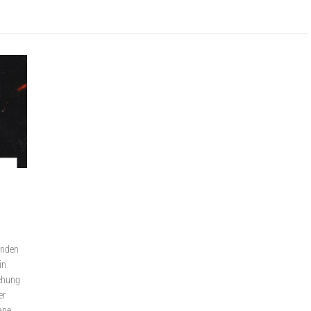
enden
in
schung
er
ape