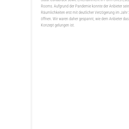
Rooms. Aufgrund der Pandemie konnte der Anbieter sei
Räumlichkeiten erst mit deutlicher Verzögerung im Jahr
öffnen. Wir waren daher gespannt, wie dem Anbieter das
Konzept gelungen ist.