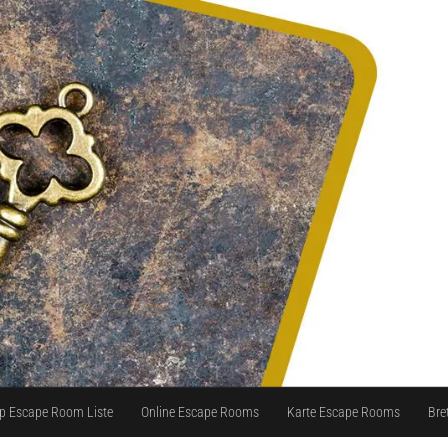
p Escape Room Liste
Online Escape Rooms
Karte Escape Rooms
Bre