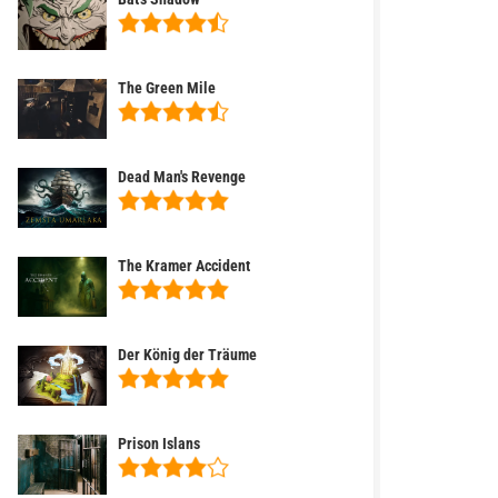
The Green Mile
Dead Man's Revenge
The Kramer Accident
Der König der Träume
Prison Islans