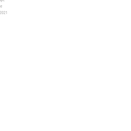
ne
 2021