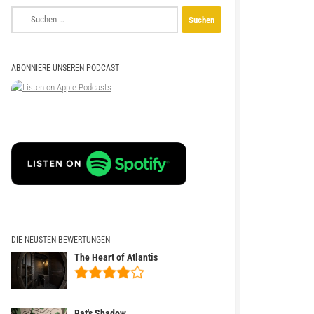
Suchen
nach:
ABONNIERE UNSEREN PODCAST
DIE NEUSTEN BEWERTUNGEN
The Heart of Atlantis
Bat's Shadow