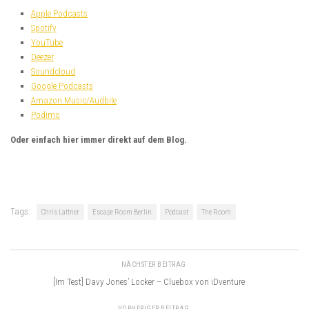
Apple Podcasts
Spotify
YouTube
Deezer
Soundcloud
Google Podcasts
Amazon Music/Audbile
Podimo
Oder einfach hier immer direkt auf dem Blog.
Tags:
Chris Lattner
Escape Room Berlin
Podcast
The Room
NÄCHSTER BEITRAG
[Im Test] Davy Jones’ Locker – Cluebox von iDventure
VORHERIGER BEITRAG