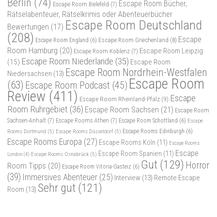
Berlin
(74)
Escape Room Bücher,
Escape Room Bielefeld
(7)
Rätselabenteuer, Rätselkrimis oder Abenteuerbücher
Escape Room Deutschland
Bewertungen
(17)
(208)
Escape
Escape Room Griechenland
(8)
Escape Room England
(6)
Room Hamburg
(20)
Escape Room Leipzig
Escape Room Koblenz
(7)
Escape Room Niederlande
(35)
(15)
Escape Room
Escape Room Nordrhein-Westfalen
Niedersachsen
(13)
Escape Room
(63)
Escape Room Podcast
(45)
Review
(411)
Escape
Escape Room Rheinland-Pfalz
(9)
Room Ruhrgebiet
(36)
Escape Room Sachsen
(21)
Escape Room
Sachsen-Anhalt
(7)
Escape Rooms Athen
(7)
Escape Room Schottland
(6)
Escape
Rooms Dortmund
(5)
Escape Rooms Düsseldorf
(5)
Escape Rooms Edinburgh
(6)
Escape Rooms Europa
(27)
Escape Rooms Köln
(11)
Escape Rooms
Escape
Escape Room Spanien
(11)
Escape Rooms Osnabrück
(5)
London
(4)
Gut
(129)
Horror
Room Tipps
(20)
Escape Room Vitoria-Gasteiz
(6)
(39)
Immersives Abenteuer
(25)
Interview
(13)
Remote Escape
Sehr gut
(121)
Room
(13)