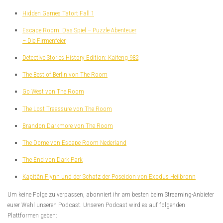
Hidden Games Tatort Fall 1
Escape Room: Das Spiel – Puzzle Abenteuer
– Die Firmenfeier
Detective Stories History Edition: Kaifeng 982
The Best of Berlin von The Room
Go West von The Room
The Lost Treassure von The Room
Brandon Darkmore von The Room
The Dome von Escape Room Nederland
The End von Dark Park
Kapitän Flynn und der Schatz der Poseidon von Exodus Heilbronn
Um keine Folge zu verpassen, abonniert ihr am besten beim Streaming-Anbieter
eurer Wahl unseren Podcast. Unseren Podcast wird es auf folgenden
Plattformen geben: