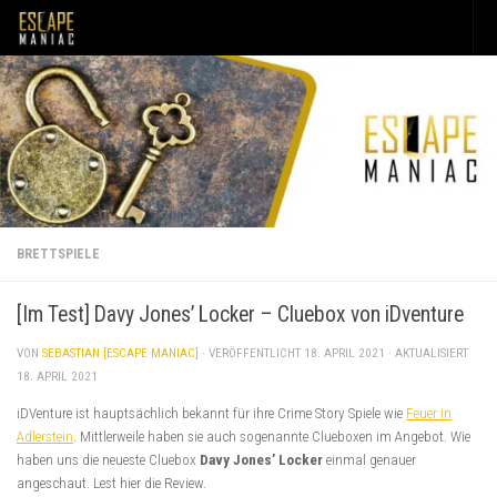
Unter dem Inhalt
BRETTSPIELE
[Im Test] Davy Jones’ Locker – Cluebox von iDventure
VON
SEBASTIAN [ESCAPE MANIAC]
· VERÖFFENTLICHT
18. APRIL 2021
· AKTUALISIERT
18. APRIL 2021
iDVenture ist hauptsächlich bekannt für ihre Crime Story Spiele wie
Feuer in
Adlerstein
. Mittlerweile haben sie auch sogenannte Clueboxen im Angebot. Wie
haben uns die neueste Cluebox
Davy Jones’ Locker
einmal genauer
angeschaut. Lest hier die Review.