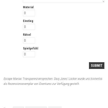
Material
Einstieg
Rätsel
Spielgefühl
Escape Maniac Transparenzversprechen: Davy Jones’ Locker wurde uns kostenlos
als Rezensionsexemplar von iDventures zur Verfügung gestellt.