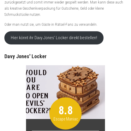
zurückgesetzt und somit immer wieder gespielt werden. Man kann diese auch
als kreative Geschenkverpackung für Gutscheine, Geld oder kleine
Schmuckstücke nutzen.
Oder man nutzt sie, um Gäste in Rätsel-Fans zu verwandeln.
Hier könnt ihr Davy Jones’ Locker direkt bestellen!
Davy Jones' Locker
8.8
Escape Maniac