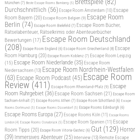
Brettspiele
(82)
München
(7)
Beste Escape Rooms Bamberg
(5)
Durchschnittlich
(56)
Escape
Escape Room Amsterdam
(10)
Escape Room
Room Bayern
(20)
Escape Room Belgien
(9)
Berlin
(74)
Escape Room Bücher,
Escape Room Bielefeld
(7)
Rätselabenteuer, Rätselkrimis oder Abenteuerbücher
Escape Room Deutschland
Bewertungen
(17)
(208)
Escape
Escape Room Griechenland
(8)
Escape Room England
(6)
Room Hamburg
(20)
Escape Room Leipzig
Escape Room Koblenz
(7)
Escape Room Niederlande
(35)
(15)
Escape Room
Escape Room Nordrhein-Westfalen
Niedersachsen
(13)
Escape Room
(63)
Escape Room Podcast
(45)
Review
(411)
Escape
Escape Room Rheinland-Pfalz
(9)
Room Ruhrgebiet
(36)
Escape Room Sachsen
(21)
Escape Room
Sachsen-Anhalt
(7)
Escape Rooms Athen
(7)
Escape Room Schottland
(6)
Escape
Rooms Dortmund
(5)
Escape Rooms Düsseldorf
(5)
Escape Rooms Edinburgh
(6)
Escape Rooms Europa
(27)
Escape Rooms Köln
(11)
Escape Rooms
Escape
Escape Room Spanien
(11)
Escape Rooms Osnabrück
(5)
London
(4)
Gut
(129)
Horror
Room Tipps
(20)
Escape Room Vitoria-Gasteiz
(6)
(39)
Immersives Abenteuer
(25)
Interview
(13)
Remote Escape