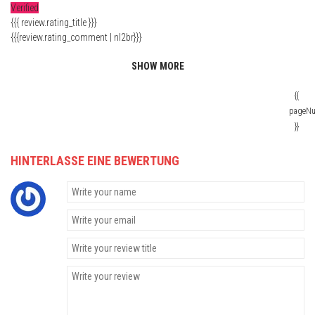
Verified
{{{ review.rating_title }}}
{{{review.rating_comment | nl2br}}}
SHOW MORE
{{
pageN
}}
HINTERLASSE EINE BEWERTUNG