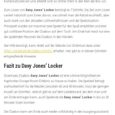
Kombinationen ein und arbeitet sich so immer mehr in den Kern der Box vor.
Zum Lösen von
Davy Jones’ Locker
benötigt es 7 Schritte. Die Zeit zum Lösen
variiert natürlich zum Einen davon, wie schnell man die Rätsel erschließt, aber
auch stark von den aktuellen Lichtverhältnissen und der Spielsituation.
Prinzipiell würden wir maximal zwei Spieler für den Spaß empfehlen und eine
gut sichtbare Position der Cluebox auf dem Tisch. Am Ende hat meist nur eine
der spielenden Personen die Cluebox in den Händen.
Wer Hilfe benötigt, kann direkt auf der Website von iDVenture diese unter
https://idventure.de/cluebox2-hints/
erhalten. Hier gibt es in kleinen Schritten
entsprechende Hinweise.
Fazit zu Davy Jones’ Locker
iDventures Cluebox
Davy Jones’ Locker
ist eine schöne Möglichkeit ein
haptisches Escape Room Erlebnis zu Hause zu haben. Die Spielzeit beträgt
wahrscheinlich für die Meisten zwischen 60 und 90 Minuten, trotz der geringen
Anzahl an Schritten. Jedoch gibt es auf dem Leaderboard, bei dem man sich
am Ende eintragen kann, auch Spielende die
Davy Jones’ Locker
in bis zu 30
Minuten lösen konnten.
Die Cluebox kann am Ende auch wieder vollständig in den Ausgangszustand