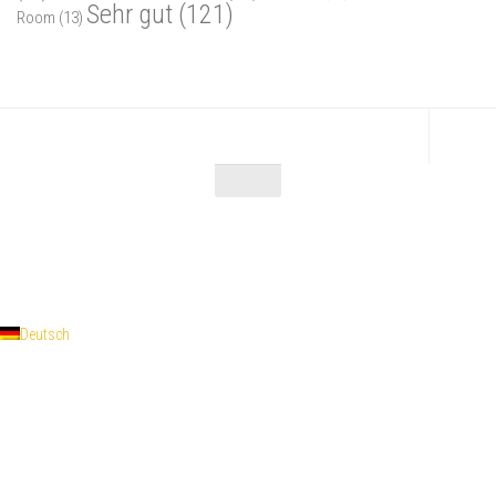
Sehr gut
(121)
Room
(13)
Escape Maniac © 2026. Alle Rechte vorbehalten.
Powered by
- Entworfen mit dem
Zu Hueman Pro wechseln
Deutsch