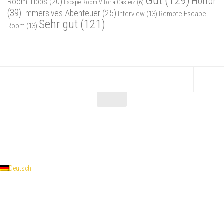
Gut
(129)
Horror
Room Tipps
(20)
Escape Room Vitoria-Gasteiz
(6)
(39)
Immersives Abenteuer
(25)
Interview
(13)
Remote Escape
Sehr gut
(121)
Room
(13)
Escape Maniac © 2026. Alle Rechte vorbehalten.
Powered by
- Entworfen mit dem
Zu Hueman Pro wechseln
Deutsch