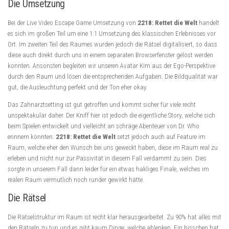
Die Umsetzung
Bei der Live Video Escape Game Umsetzung von
2218: Rettet die Welt
handelt
es sich im großen Teil um eine 1:1 Umsetzung des klassischen Erlebnisses vor
Ort. Im zweiten Teil des Raumes wurden jedoch die Rätsel digitalisiert, so dass
diese auch direkt durch uns in einem separaten Browserfenster gelöst werden
konnten. Ansonsten begleiten wir unseren Avatar Kim aus der Ego-Perspektive
durch den Raum und lösen die entsprechenden Aufgaben. Die Bildqualität war
gut, die Ausleuchtung perfekt und der Ton eher okay.
Das Zahnarztsetting ist gut getroffen und kommt sicher für viele recht
unspektakulär daher. Der Kniff hier ist jedoch die eigentliche Story, welche sich
beim Spielen entwickelt und vielleicht an schräge Abenteuer von Dr. Who
erinnern könnten.
2218: Rettet die Welt
setzt jedoch auch auf Feature im
Raum, welche eher den Wunsch bei uns geweckt haben, diese im Raum real zu
erleben und nicht nur zur Passivität in diesem Fall verdammt zu sein. Dies
sorgte in unserem Fall dann leider für ein etwas hakliges Finale, welches im
realen Raum vermutlich noch runder gewirkt hätte.
Die Rätsel
Die Rätselstruktur im Raum ist recht klar herausgearbeitet. Zu 90% hat alles mit
den Rätseln zu tun und es gibt kaum Dinge, welche ablenken. Ein bisschen hat