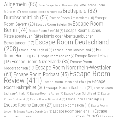
Allgemein
(85)
Beste Escape Room
Beste Escape Room Hannover
(5)
Brettspiele
(82)
München
(7)
Beste Escape Rooms Bamberg
(5)
Durchschnittlich
(56)
Escape
Escape Room Amsterdam
(10)
Escape Room
Room Bayern
(20)
Escape Room Belgien
(9)
Berlin
(74)
Escape Room Bücher,
Escape Room Bielefeld
(7)
Rätselabenteuer, Rätselkrimis oder Abenteuerbücher
Escape Room Deutschland
Bewertungen
(17)
(208)
Escape
Escape Room Griechenland
(8)
Escape Room England
(6)
Room Hamburg
(20)
Escape Room Leipzig
Escape Room Koblenz
(7)
Escape Room Niederlande
(35)
(15)
Escape Room
Escape Room Nordrhein-Westfalen
Niedersachsen
(13)
Escape Room
(63)
Escape Room Podcast
(45)
Review
(411)
Escape
Escape Room Rheinland-Pfalz
(9)
Room Ruhrgebiet
(36)
Escape Room Sachsen
(21)
Escape Room
Sachsen-Anhalt
(7)
Escape Rooms Athen
(7)
Escape Room Schottland
(6)
Escape
Rooms Dortmund
(5)
Escape Rooms Düsseldorf
(5)
Escape Rooms Edinburgh
(6)
Escape Rooms Europa
(27)
Escape Rooms Köln
(11)
Escape Rooms
Escape
Escape Room Spanien
(11)
Escape Rooms Osnabrück
(5)
London
(4)