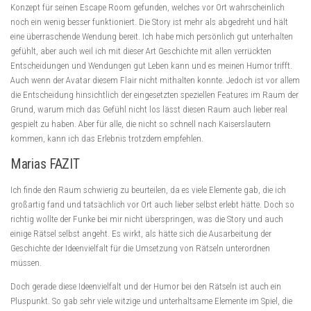
Konzept für seinen Escape Room gefunden, welches vor Ort wahrscheinlich
noch ein wenig besser funktioniert. Die Story ist mehr als abgedreht und hält
eine überraschende Wendung bereit. Ich habe mich persönlich gut unterhalten
gefühlt, aber auch weil ich mit dieser Art Geschichte mit allen verrückten
Entscheidungen und Wendungen gut Leben kann und es meinen Humor trifft.
Auch wenn der Avatar diesem Flair nicht mithalten konnte. Jedoch ist vor allem
die Entscheidung hinsichtlich der eingesetzten speziellen Features im Raum der
Grund, warum mich das Gefühl nicht los lässt diesen Raum auch lieber real
gespielt zu haben. Aber für alle, die nicht so schnell nach Kaiserslautern
kommen, kann ich das Erlebnis trotzdem empfehlen.
Marias FAZIT
Ich finde den Raum schwierig zu beurteilen, da es viele Elemente gab, die ich
großartig fand und tatsächlich vor Ort auch lieber selbst erlebt hätte. Doch so
richtig wollte der Funke bei mir nicht überspringen, was die Story und auch
einige Rätsel selbst angeht. Es wirkt, als hätte sich die Ausarbeitung der
Geschichte der Ideenvielfalt für die Umsetzung von Rätseln unterordnen
müssen.
Doch gerade diese Ideenvielfalt und der Humor bei den Rätseln ist auch ein
Pluspunkt. So gab sehr viele witzige und unterhaltsame Elemente im Spiel, die