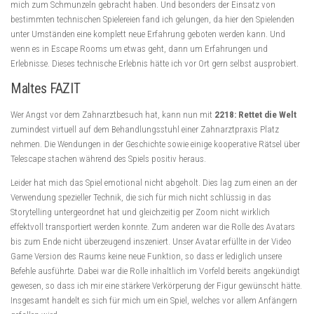
mich zum Schmunzeln gebracht haben. Und besonders der Einsatz von
bestimmten technischen Spielereien fand ich gelungen, da hier den Spielenden
unter Umständen eine komplett neue Erfahrung geboten werden kann. Und
wenn es in Escape Rooms um etwas geht, dann um Erfahrungen und
Erlebnisse. Dieses technische Erlebnis hätte ich vor Ort gern selbst ausprobiert.
Maltes FAZIT
Wer Angst vor dem Zahnarztbesuch hat, kann nun mit
2218: Rettet die Welt
zumindest virtuell auf dem Behandlungsstuhl einer Zahnarztpraxis Platz
nehmen. Die Wendungen in der Geschichte sowie einige kooperative Rätsel über
Telescape stachen während des Spiels positiv heraus.
Leider hat mich das Spiel emotional nicht abgeholt. Dies lag zum einen an der
Verwendung spezieller Technik, die sich für mich nicht schlüssig in das
Storytelling untergeordnet hat und gleichzeitig per Zoom nicht wirklich
effektvoll transportiert werden konnte. Zum anderen war die Rolle des Avatars
bis zum Ende nicht überzeugend inszeniert. Unser Avatar erfüllte in der Video
Game Version des Raums keine neue Funktion, so dass er lediglich unsere
Befehle ausführte. Dabei war die Rolle inhaltlich im Vorfeld bereits angekündigt
gewesen, so dass ich mir eine stärkere Verkörperung der Figur gewünscht hätte.
Insgesamt handelt es sich für mich um ein Spiel, welches vor allem Anfängern