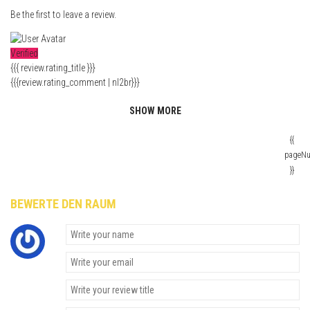
Be the first to leave a review.
Verified
{{{ review.rating_title }}}
{{{review.rating_comment | nl2br}}}
SHOW MORE
{{
pageN
}}
BEWERTE DEN RAUM