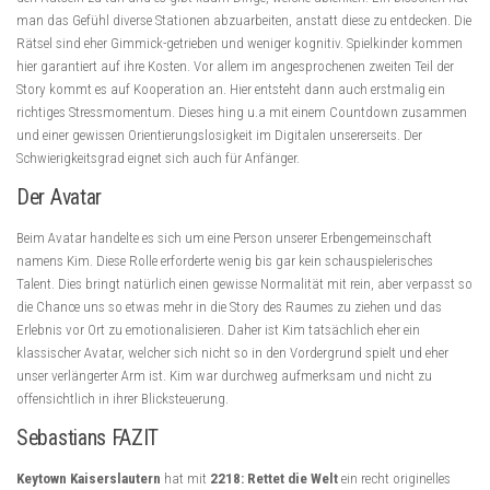
man das Gefühl diverse Stationen abzuarbeiten, anstatt diese zu entdecken. Die
Rätsel sind eher Gimmick-getrieben und weniger kognitiv. Spielkinder kommen
hier garantiert auf ihre Kosten. Vor allem im angesprochenen zweiten Teil der
Story kommt es auf Kooperation an. Hier entsteht dann auch erstmalig ein
richtiges Stressmomentum. Dieses hing u.a mit einem Countdown zusammen
und einer gewissen Orientierungslosigkeit im Digitalen unsererseits. Der
Schwierigkeitsgrad eignet sich auch für Anfänger.
Der Avatar
Beim Avatar handelte es sich um eine Person unserer Erbengemeinschaft
namens Kim. Diese Rolle erforderte wenig bis gar kein schauspielerisches
Talent. Dies bringt natürlich einen gewisse Normalität mit rein, aber verpasst so
die Chance uns so etwas mehr in die Story des Raumes zu ziehen und das
Erlebnis vor Ort zu emotionalisieren. Daher ist Kim tatsächlich eher ein
klassischer Avatar, welcher sich nicht so in den Vordergrund spielt und eher
unser verlängerter Arm ist. Kim war durchweg aufmerksam und nicht zu
offensichtlich in ihrer Blicksteuerung.
Sebastians FAZIT
Keytown Kaiserslautern
hat mit
2218: Rettet die Welt
ein recht originelles