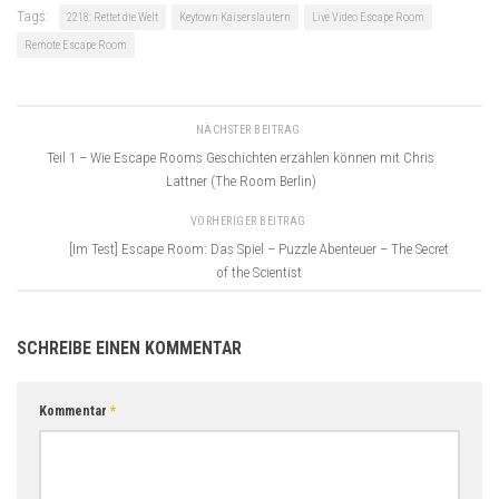
Tags:
2218: Rettet die Welt
Keytown Kaiserslautern
Live Video Escape Room
Remote Escape Room
NÄCHSTER BEITRAG
Teil 1 – Wie Escape Rooms Geschichten erzählen können mit Chris
Lattner (The Room Berlin)
VORHERIGER BEITRAG
[Im Test] Escape Room: Das Spiel – Puzzle Abenteuer – The Secret
of the Scientist
SCHREIBE EINEN KOMMENTAR
Kommentar
*