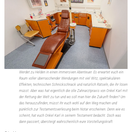
Werdet zu Helden in einen immersiven Abenteuer. Es erwartet euch ein
Raum voller überraschender Wendungen mit viel Witz, spektakulären
Effekten, technischen Schnickschnack und natürlich Rätseln, die ihr lösen
müsst. Aber was hat eigentlich die olle Zahnarztpraxis von Onkel Karl mit
der Rettung der Welt zu tun und wo soll man hier die Zukunft finden? Um
das herauszufinden, müsst ihr euch wohl auf den Weg machen und
pünktlich zur Testamentsverlesung beim Notar erscheinen. Denn wie es
scheint, hat euch Onkel Karl in seinem Testament bedacht. Doch was
dann passiert, übersteigt wahrscheinlich eure Vorstellungskraft.