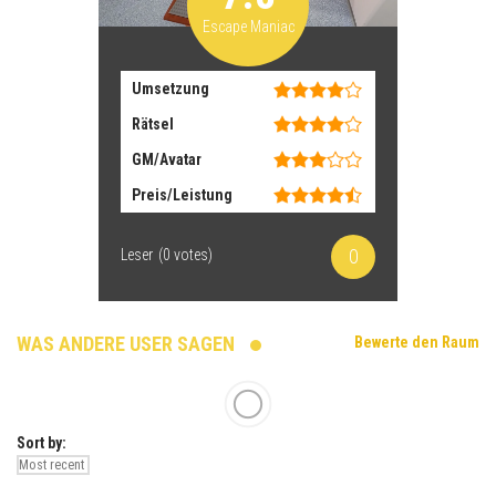
Escape Maniac
Umsetzung
Rätsel
GM/Avatar
Preis/Leistung
0
Leser
(
0
votes)
WAS ANDERE USER SAGEN
Bewerte den Raum
Sort by: