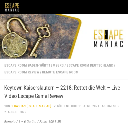
Unter dem Inhalt
ESCAPE ROOM BADEN-WÜRTTEMBERG
/
ESCAPE ROOM DEUTSCHLAND
/
ESCAPE ROOM REVIEW
/
REMOTE ESCAPE ROOM
Keytown Kaiserslautern – 2218: Rettet die Welt – Live
Video Escape Game Review
VON
SEBASTIAN [ESCAPE MANIAC]
· VERÖFFENTLICHT
11. APRIL 2021
· AKTUALISIERT
2. AUGUST 2022
Remote / 1 – 6 Geräte / Preis: 100
EUR