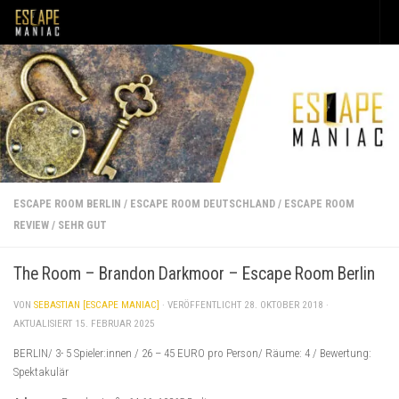
Unter dem Inhalt
ESCAPE ROOM BERLIN
/
ESCAPE ROOM DEUTSCHLAND
/
ESCAPE ROOM
REVIEW
/
SEHR GUT
The Room – Brandon Darkmoor – Escape Room Berlin
VON
SEBASTIAN [ESCAPE MANIAC]
· VERÖFFENTLICHT
28. OKTOBER 2018
·
AKTUALISIERT
15. FEBRUAR 2025
BERLIN/ 3- 5 Spieler:innen / 26 – 45 EURO pro Person/ Räume: 4 / Bewertung:
Spektakulär