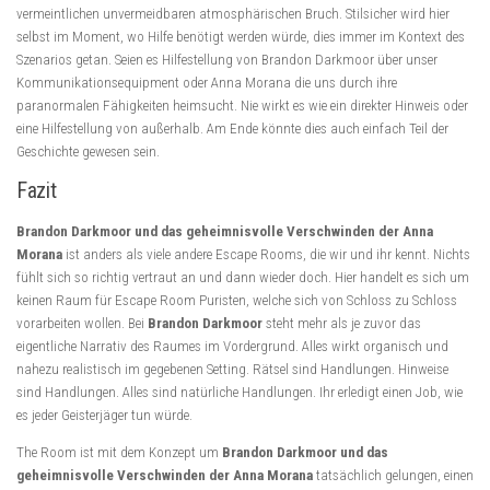
vermeintlichen unvermeidbaren atmosphärischen Bruch. Stilsicher wird hier
selbst im Moment, wo Hilfe benötigt werden würde, dies immer im Kontext des
Szenarios getan. Seien es Hilfestellung von Brandon Darkmoor über unser
Kommunikationsequipment oder Anna Morana die uns durch ihre
paranormalen Fähigkeiten heimsucht. Nie wirkt es wie ein direkter Hinweis oder
eine Hilfestellung von außerhalb. Am Ende könnte dies auch einfach Teil der
Geschichte gewesen sein.
Fazit
Brandon Darkmoor und das geheimnisvolle Verschwinden der Anna
Morana
ist anders als viele andere Escape Rooms, die wir und ihr kennt. Nichts
fühlt sich so richtig vertraut an und dann wieder doch. Hier handelt es sich um
keinen Raum für Escape Room Puristen, welche sich von Schloss zu Schloss
vorarbeiten wollen. Bei
Brandon Darkmoor
steht mehr als je zuvor das
eigentliche Narrativ des Raumes im Vordergrund. Alles wirkt organisch und
nahezu realistisch im gegebenen Setting. Rätsel sind Handlungen. Hinweise
sind Handlungen. Alles sind natürliche Handlungen. Ihr erledigt einen Job, wie
es jeder Geisterjäger tun würde.
The Room ist mit dem Konzept um
Brandon Darkmoor und das
geheimnisvolle Verschwinden der Anna Morana
tatsächlich gelungen, einen