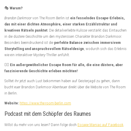
🎭
Warum?
Brandon Darkmoor
von The Room Berlin ist
ein fesselndes Escape-Erlebnis,
das mit einer dichten Atmosphäre, einer starken Erzählstruktur und
kreativen Rätseln punktet
. Die detailverliebte Kulisse verstärkt das Eintauchen
in die düstere Geschichte um den mysteriösen Charakter Brandon Darkmoor.
Besonders beeindruckend ist die
perfekte Balance zwischen immersivem
Storytelling und anspruchsvollem Rätseldesign
, wodurch sich das Erlebnis
wie ein interaktiver Mystery-Thriller anfühlt.
🕵️‍♂️
Ein außergewöhnlicher Escape Room für alle, die eine düstere, aber
faszinierende Geschichte erleben möchten!
Solltet ihr jetzt auch Lust bekommen haben auf Geisterjagd zu gehen, dann
bucht euer Brandon Darkmoor Abenteuer direkt über die Website von The Room
in Berlin.
Website:
https://www.the-room-berlin.com
Podcast mit dem Schöpfer des Raumes
Willst du mehr von uns lesen? Dann folge doch
Escape Maniac auf Facebook
.