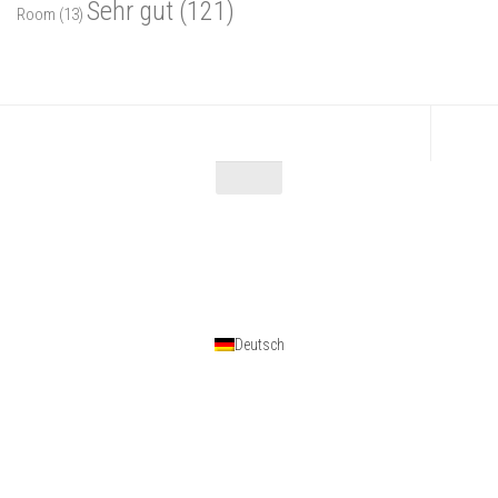
Sehr gut
(121)
Room
(13)
Escape Maniac © 2026. Alle Rechte vorbehalten.
Powered by
- Entworfen mit dem
Zu Hueman Pro wechseln
Deutsch