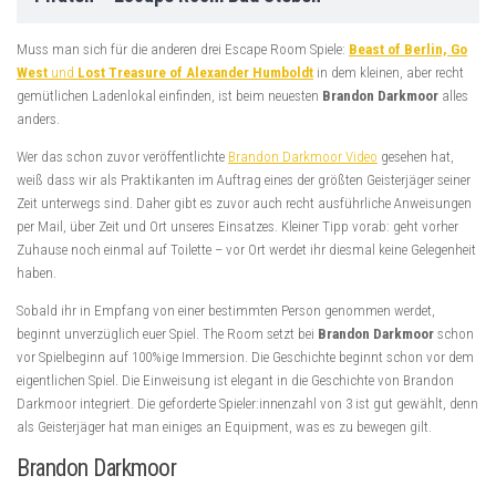
Muss man sich für die anderen drei Escape Room Spiele:
Beast of Berlin, Go
West
und
Lost Treasure
of Alexander Humboldt
in dem kleinen, aber recht
gemütlichen Ladenlokal einfinden, ist beim neuesten
Brandon Darkmoor
alles
anders.
Wer das schon zuvor veröffentlichte
Brandon Darkmoor Video
gesehen hat,
weiß dass wir als Praktikanten im Auftrag eines der größten Geisterjäger seiner
Zeit unterwegs sind. Daher gibt es zuvor auch recht ausführliche Anweisungen
per Mail, über Zeit und Ort unseres Einsatzes. Kleiner Tipp vorab: geht vorher
Zuhause noch einmal auf Toilette – vor Ort werdet ihr diesmal keine Gelegenheit
haben.
Sobald ihr in Empfang von einer bestimmten Person genommen werdet,
beginnt unverzüglich euer Spiel. The Room setzt bei
Brandon Darkmoor
schon
vor Spielbeginn auf 100%ige Immersion. Die Geschichte beginnt schon vor dem
eigentlichen Spiel. Die Einweisung ist elegant in die Geschichte von Brandon
Darkmoor integriert. Die geforderte Spieler:innenzahl von 3 ist gut gewählt, denn
als Geisterjäger hat man einiges an Equipment, was es zu bewegen gilt.
Brandon Darkmoor