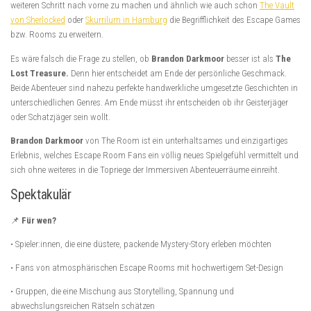
weiteren Schritt nach vorne zu machen und ähnlich wie auch schon
The Vault
von Sherlocked
oder
Skurrilum in Hamburg
die Begrifflichkeit des Escape Games
bzw. Rooms zu erweitern.
Es wäre falsch die Frage zu stellen, ob
Brandon Darkmoor
besser ist als
The
Lost Treasure.
Denn hier entscheidet am Ende der persönliche Geschmack.
Beide Abenteuer sind nahezu perfekte handwerkliche umgesetzte Geschichten in
unterschiedlichen Genres. Am Ende müsst ihr entscheiden ob ihr Geisterjäger
oder Schatzjäger sein wollt.
Brandon Darkmoor
von The Room ist ein unterhaltsames und einzigartiges
Erlebnis, welches Escape Room Fans ein völlig neues Spielgefühl vermittelt und
sich ohne weiteres in die Topriege der Immersiven Abenteuerräume einreiht.
Spektakulär
📌
Für wen?
• Spieler:innen, die eine düstere, packende Mystery-Story erleben möchten
• Fans von atmosphärischen Escape Rooms mit hochwertigem Set-Design
• Gruppen, die eine Mischung aus Storytelling, Spannung und
abwechslungsreichen Rätseln schätzen