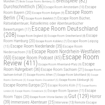
Brettspiele
(82)
München
(7)
Beste Escape Rooms Bamberg
(5)
Durchschnittlich
(56)
Escape
Escape Room Amsterdam
(10)
Escape Room
Room Bayern
(20)
Escape Room Belgien
(9)
Berlin
(74)
Escape Room Bücher,
Escape Room Bielefeld
(7)
Rätselabenteuer, Rätselkrimis oder Abenteuerbücher
Escape Room Deutschland
Bewertungen
(17)
(208)
Escape
Escape Room Griechenland
(8)
Escape Room England
(6)
Room Hamburg
(20)
Escape Room Leipzig
Escape Room Koblenz
(7)
Escape Room Niederlande
(35)
(15)
Escape Room
Escape Room Nordrhein-Westfalen
Niedersachsen
(13)
Escape Room
(63)
Escape Room Podcast
(45)
Review
(411)
Escape
Escape Room Rheinland-Pfalz
(9)
Room Ruhrgebiet
(36)
Escape Room Sachsen
(21)
Escape Room
Sachsen-Anhalt
(7)
Escape Rooms Athen
(7)
Escape Room Schottland
(6)
Escape
Rooms Dortmund
(5)
Escape Rooms Düsseldorf
(5)
Escape Rooms Edinburgh
(6)
Escape Rooms Europa
(27)
Escape Rooms Köln
(11)
Escape Rooms
Escape
Escape Room Spanien
(11)
Escape Rooms Osnabrück
(5)
London
(4)
Gut
(129)
Horror
Room Tipps
(20)
Escape Room Vitoria-Gasteiz
(6)
(39)
Immersives Abenteuer
(25)
Interview
(13)
Remote Escape