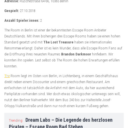
Adresse:
Ruschestraße 64-66, 10365 Berlin
Gespielt:
27.10.2018
Anzahl Spieler:innen:
2
The Room in Berlin ist einer der bekanntesten Escape Room Anbieter
Deutschlands. Mit ihren bisherigen drei Escape Rooms haben sie einen hohen
Standard gesetzt und mit
The Lost Treasure
haben sie internationales
Renommee erlangt. Daher ist es kein Wunder, dass alle Escape Room Fans auf
die Eröffnung ihres neuesten Raumes
Brandon Darkmoor
hinfiebern. Wir
konnten ihn spielen. Lest selbst ob The Room die hohen Erwartungen erfüllen
konnten.
The
Room liegt im Osten von Berlin, in Lichtenberg, in einem Geschäftshaus
direkt neben einem Discounter und einem griechischen Restaurant. Am
einfachsten ist tatsächlich die Anfahrt mit dem Auto, da hier ausreichend
Parkplätze vorhanden sind. Wer doch etwas ökologischer unterwegs sein will,
nutzt den Berliner Nahverkehr. Mit dem Bus 240 bis zur Haltestelle Josef-
Orlopp/Vulkanstraße und dann nur noch einen kurzen Fußweg gehen.
Dream Labs – Die Legende des herzlosen
Trending:
Piraten – Escape Room Bad Steben