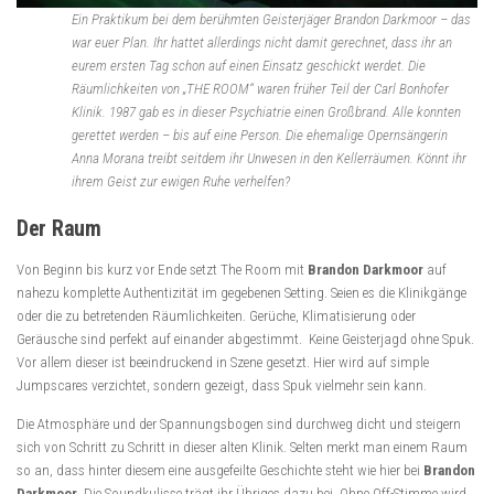
Ein Praktikum bei dem berühmten Geisterjäger Brandon Darkmoor – das
war euer Plan. Ihr hattet allerdings nicht damit gerechnet, dass ihr an
eurem ersten Tag schon auf einen Einsatz geschickt werdet. Die
Räumlichkeiten von „THE ROOM“ waren früher Teil der Carl Bonhofer
Klinik. 1987 gab es in dieser Psychiatrie einen Großbrand. Alle konnten
gerettet werden – bis auf eine Person. Die ehemalige Opernsängerin
Anna Morana treibt seitdem ihr Unwesen in den Kellerräumen. Könnt ihr
ihrem Geist zur ewigen Ruhe verhelfen?
Der Raum
Von Beginn bis kurz vor Ende setzt The Room mit
Brandon Darkmoor
auf
nahezu komplette Authentizität im gegebenen Setting. Seien es die Klinikgänge
oder die zu betretenden Räumlichkeiten. Gerüche, Klimatisierung oder
Geräusche sind perfekt auf einander abgestimmt. Keine Geisterjagd ohne Spuk.
Vor allem dieser ist beeindruckend in Szene gesetzt. Hier wird auf simple
Jumpscares verzichtet, sondern gezeigt, dass Spuk vielmehr sein kann.
Die Atmosphäre und der Spannungsbogen sind durchweg dicht und steigern
sich von Schritt zu Schritt in dieser alten Klinik. Selten merkt man einem Raum
so an, dass hinter diesem eine ausgefeilte Geschichte steht wie hier bei
Brandon
Darkmoor
. Die Soundkulisse trägt ihr Übriges dazu bei. Ohne Off-Stimme wird