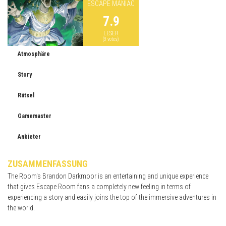
ESCAPE MANIAC
7.9
LESER
(
3
votes)
Atmosphäre
Story
Rätsel
Gamemaster
Anbieter
ZUSAMMENFASSUNG
The Room's Brandon Darkmoor is an entertaining and unique experience
that gives Escape Room fans a completely new feeling in terms of
experiencing a story and easily joins the top of the immersive adventures in
the world.