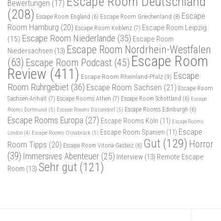
Escape Room Deutschland
Bewertungen
(17)
(208)
Escape
Escape Room Griechenland
(8)
Escape Room England
(6)
Room Hamburg
(20)
Escape Room Leipzig
Escape Room Koblenz
(7)
Escape Room Niederlande
(35)
(15)
Escape Room
Escape Room Nordrhein-Westfalen
Niedersachsen
(13)
Escape Room
(63)
Escape Room Podcast
(45)
Review
(411)
Escape
Escape Room Rheinland-Pfalz
(9)
Room Ruhrgebiet
(36)
Escape Room Sachsen
(21)
Escape Room
Sachsen-Anhalt
(7)
Escape Rooms Athen
(7)
Escape Room Schottland
(6)
Escape
Rooms Dortmund
(5)
Escape Rooms Düsseldorf
(5)
Escape Rooms Edinburgh
(6)
Escape Rooms Europa
(27)
Escape Rooms Köln
(11)
Escape Rooms
Escape
Escape Room Spanien
(11)
Escape Rooms Osnabrück
(5)
London
(4)
Gut
(129)
Horror
Room Tipps
(20)
Escape Room Vitoria-Gasteiz
(6)
(39)
Immersives Abenteuer
(25)
Interview
(13)
Remote Escape
Sehr gut
(121)
Room
(13)