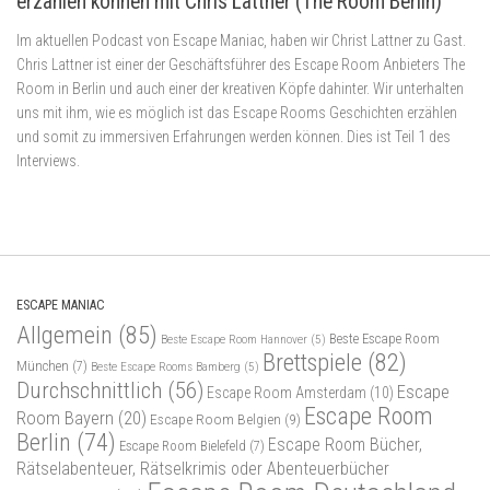
erzählen können mit Chris Lattner (The Room Berlin)
Im aktuellen Podcast von Escape Maniac, haben wir Christ Lattner zu Gast.
Chris Lattner ist einer der Geschäftsführer des Escape Room Anbieters The
Room in Berlin und auch einer der kreativen Köpfe dahinter. Wir unterhalten
uns mit ihm, wie es möglich ist das Escape Rooms Geschichten erzählen
und somit zu immersiven Erfahrungen werden können. Dies ist Teil 1 des
Interviews.
ESCAPE MANIAC
Allgemein
(85)
Beste Escape Room
Beste Escape Room Hannover
(5)
Brettspiele
(82)
München
(7)
Beste Escape Rooms Bamberg
(5)
Durchschnittlich
(56)
Escape
Escape Room Amsterdam
(10)
Escape Room
Room Bayern
(20)
Escape Room Belgien
(9)
Berlin
(74)
Escape Room Bücher,
Escape Room Bielefeld
(7)
Rätselabenteuer, Rätselkrimis oder Abenteuerbücher