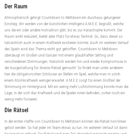
Der Raum
Atmosphärisch gelingt Countdown to Meltdown ein durchaus gelungener
Einstieg. Wir werden von der künstlichen Intelligenz A.M.E.E. begrüßt, welche
uns die ein oder andere Instruktion gibt, bis es zur Katastrophe kommt. Der
Raum wirkt reduziert, bietet aber Platz für etwas Technik. So, dass dieser so
tatsächlich auch in einem Kraftwerk existieren könnte. Auch im weiteren Verlauf
des Spiels wird das Thema recht gut getroffen. Countdown to Meltdown
überzeugt im Großen und Ganzen mit einem glaubhaften Setting und
verschiedenen Stimmungen. Natürlich werden hin und wieder Kompromisse in
der Ausgestaltung für diverse Rätsel gemacht. So findet man unter anderem
hier die obligatorischen Schlösser an Stellen im Spiel, welche man in solch
einem Atomkraftwerk weniger erwartet. A.M.E.E sorgt für einen Großteil der
Stimmung im Hintergrund. Mit ein wenig mehr Lichtstimmung könnte man die
Lage, in der sich das Kraftwerk und die Spieler:innen befinden, sicher noch ein
wenig mehr forcieren.
Die Rätsel
In der ersten Hälfte von Countdown to Meltdown können die Rätsel non-linear
gelöst werden. So hat jeder im Team etwas zu tun. Im weiteren Verlauf ist dann
Kooperation gefragt. Die Rätsel sind zum Teil abwechslungsreich geraten und