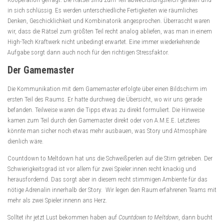
in sich schlüssig. Es werden unterschiedliche Fertigkeiten wie räumliches
Denken, Geschicklichkeit und Kombinatorik angesprochen. Überrascht waren
wir, dass die Rätsel zum größten Teil recht analog abliefen, was man in einem
High-Tech Kraftwerk nicht unbedingt erwartet. Eine immer wiederkehrende
Aufgabe sorgt dann auch noch für den richtigen Stressfaktor.
Der Gamemaster
Die Kommunikation mit dem Gamemaster erfolgte über einen Bildschirm im
ersten Teil des Raums. Er hatte durchweg die Übersicht, wo wir uns gerade
befanden. Teilweise waren die Tipps etwas zu direkt formuliert. Die Hinweise
kamen zum Teil durch den Gamemaster direkt oder von A.M.E.E. Letzteres
könnte man sicher noch etwas mehr ausbauen, was Story und Atmosphäre
dienlich wäre.
Countdown to Meltdown hat uns die Schweißperlen auf die Stirn getrieben. Der
Schwierigkeitsgrad ist vor allem für zwei Spieler:innen recht knackig und
herausfordernd. Das sorgt aber in diesem recht stimmigen Ambiente für das
nötige Adrenalin innerhalb der Story. Wir legen den Raum erfahrenen Teams mit
mehr als zwei Spieler:innenn ans Herz.
Solltet ihr jetzt Lust bekommen haben auf
Countdown to Meltdown
, dann bucht