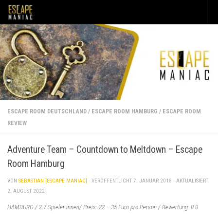
Unter dem Inhalt
ESCAPE ROOM DEUTSCHLAND
/
ESCAPE ROOM HAMBURG
/
ESCAPE ROOM
REVIEW
Adventure Team – Countdown to Meltdown – Escape
Room Hamburg
VON
SEBASTIAN [ESCAPE MANIAC]
· VERÖFFENTLICHT
7. JANUAR 2018
· AKTUALISIERT
2. AUGUST 2022
HAMBURG / 2-7 Spieler:innen/ Preis: 22 – 35 Euro pro Person / Bewertung: 8.0