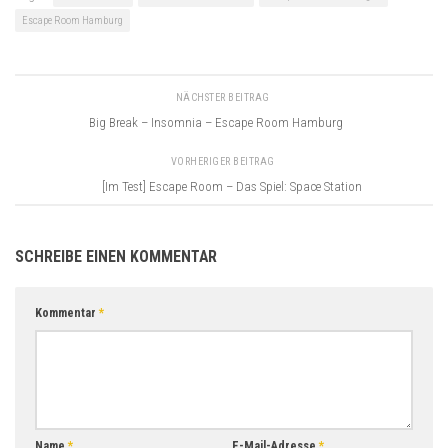
Escape Room Hamburg
NÄCHSTER BEITRAG
Big Break – Insomnia – Escape Room Hamburg
VORHERIGER BEITRAG
[Im Test] Escape Room – Das Spiel: Space Station
SCHREIBE EINEN KOMMENTAR
Kommentar
*
Name
*
E-Mail-Adresse
*