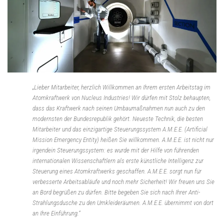
„Lieber Mitarbeiter, herzlich Willkommen an Ihrem ersten Arbeitstag im
Atomkraftwerk von Nucleus Industries! Wir dürfen mit Stolz behaupten,
dass das Kraftwerk nach seinen Umbaumaßnahmen nun auch zu den
modernsten der Bundesrepublik gehört. Neueste Technik, die besten
Mitarbeiter und das einzigartige Steuerungssystem A.M.E.E. (Artificial
Mission Emergency Entity) heißen Sie willkommen. A.M.E.E. ist nicht nur
irgendein Steuerungssystem: es wurde mit der Hilfe von führenden
internationalen Wissenschaftlern als erste künstliche Intelligenz zur
Steuerung eines Atomkraftwerks geschaffen. A.M.E.E. sorgt nun für
verbesserte Arbeitsabläufe und noch mehr Sicherheit! Wir freuen uns Sie
an Bord begrüßen zu dürfen. Bitte begeben Sie sich nach Ihrer Anti-
Strahlungsdusche zu den Umkleideräumen. A.M.E.E. übernimmt von dort
an Ihre Einführung.“