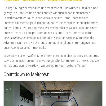
Die Begrüßung war freundlich und recht rasant. Uns wurden kurz die Spinde
gezeigt, die Toiletten und dann konnten wir auch schon Platz nehmen.
Bemerkenswert war auch, dass wir es in der Pre-Game-Phase mit drei
unterschiedlichen Angestellten zu tun hatten. Nachdem wir Platz genommen
hatten, kam kurze Zeit später ein weiterer Mitarbeiter, welcher uns und einem
anderen Team die Escape Room Basics erklärte. Unser Gamemaster für
Countdown to Meltdown
sollte dann aber wieder ein weiterer Mitarbeiter des
Adventure Team sein, welcher uns dann auch final und stimmungsvoll auf
unser Abenteuer einstimmen sollte.
Bekleidet mit einem weißen Kittel informierte er uns über die Story des Raumes
bzw. über unsere Funktion als Wartungstechniker im Atomkraftwerk. Das Ziel
von Countdown to Meltdown wurde erst im Raum selbst offenbart.
Countdown to Meltdown