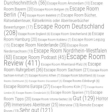
Durchschnittlich
(56)
Escape
Escape Room Amsterdam
(10)
Escape Room
Room Bayern
(20)
Escape Room Belgien
(9)
Berlin
(74)
Escape Room Bücher,
Escape Room Bielefeld
(7)
Rätselabenteuer, Rätselkrimis oder Abenteuerbücher
Escape Room Deutschland
Bewertungen
(17)
(208)
Escape
Escape Room Griechenland
(8)
Escape Room England
(6)
Room Hamburg
(20)
Escape Room Leipzig
Escape Room Koblenz
(7)
Escape Room Niederlande
(35)
(15)
Escape Room
Escape Room Nordrhein-Westfalen
Niedersachsen
(13)
Escape Room
(63)
Escape Room Podcast
(45)
Review
(411)
Escape
Escape Room Rheinland-Pfalz
(9)
Room Ruhrgebiet
(36)
Escape Room Sachsen
(21)
Escape Room
Sachsen-Anhalt
(7)
Escape Rooms Athen
(7)
Escape Room Schottland
(6)
Escape
Rooms Dortmund
(5)
Escape Rooms Düsseldorf
(5)
Escape Rooms Edinburgh
(6)
Escape Rooms Europa
(27)
Escape Rooms Köln
(11)
Escape Rooms
Escape
Escape Room Spanien
(11)
Escape Rooms Osnabrück
(5)
London
(4)
Gut
(129)
Horror
Room Tipps
(20)
Escape Room Vitoria-Gasteiz
(6)
(39)
Immersives Abenteuer
(25)
Interview
(13)
Remote Escape
Sehr gut
(121)
Room
(13)