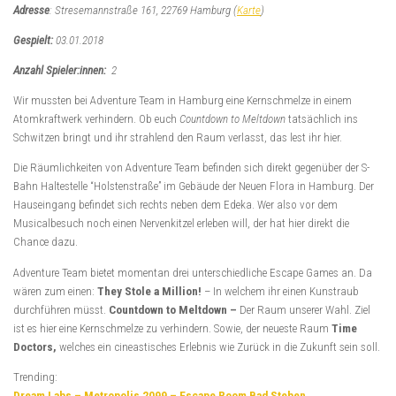
Adresse
: Stresemannstraße 161, 22769 Hamburg (
Karte
)
Gespielt:
03.01.2018
Anzahl Spieler:innen:
2
Wir mussten bei Adventure Team in Hamburg eine Kernschmelze in einem
Atomkraftwerk verhindern. Ob euch
Countdown to Meltdown
tatsächlich ins
Schwitzen bringt und ihr strahlend den Raum verlasst, das lest ihr hier.
Die Räumlichkeiten von Adventure Team befinden sich direkt gegenüber der S-
Bahn Haltestelle “Holstenstraße” im Gebäude der Neuen Flora in Hamburg. Der
Hauseingang befindet sich rechts neben dem Edeka. Wer also vor dem
Musicalbesuch noch einen Nervenkitzel erleben will, der hat hier direkt die
Chance dazu.
Adventure Team bietet momentan drei unterschiedliche Escape Games an. Da
wären zum einen:
They Stole a Million!
– In welchem ihr einen Kunstraub
durchführen müsst.
Countdown to Meltdown –
Der Raum unserer Wahl. Ziel
ist es hier eine Kernschmelze zu verhindern. Sowie, der neueste Raum
Time
Doctors,
welches ein cineastisches Erlebnis wie Zurück in die Zukunft sein soll.
Trending:
Dream Labs – Metropolis 2099 – Escape Room Bad Steben