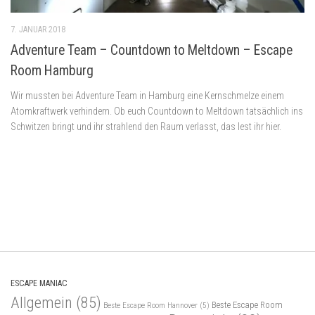
7. JANUAR 2018
Adventure Team – Countdown to Meltdown – Escape
Room Hamburg
Wir mussten bei Adventure Team in Hamburg eine Kernschmelze einem
Atomkraftwerk verhindern. Ob euch Countdown to Meltdown tatsächlich ins
Schwitzen bringt und ihr strahlend den Raum verlasst, das lest ihr hier.
ESCAPE MANIAC
Allgemein
(85)
Beste Escape Room
Beste Escape Room Hannover
(5)