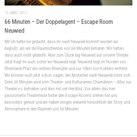
15. MÄRZ 2017
66 Minuten – Der Doppelagent – Escape Room
Neuwied
Mit Ich hätte nie gedacht, dass ihr nach Neuwied kommt! wurden wir
begrüßt, als wir die Räumlichkeiten von 66 Minuten betraten. Wir hätten,
dass auch nicht gedacht. Aber zum Glück lag Neuwied auf unserer Strecke.
Jetzt fragt ihr euch sicher wo Neuwied liegt. Neuwied liegt im Norden von
Rheinland-Pfalz am rechten Rheinufer und nur 10km von Koblenz entfernt.
Wir können euch jetzt schon sagen, der Abstecher nach Neuwied lohnt sich.
Denn 66 Minuten wird vom Theater- und Kulturverein Chamäleon – Alles nur
Theater e.v. betrieben und dies mit viel Herzblut. Vor allem das hier
passionierte Theaterleute hinter den Escape Rooms stehen hat uns
besonders gereizt und wir haben einiges erwartet hinsichtlich der Story und
Atmosphäre in den Räumen von 66 Minuten.