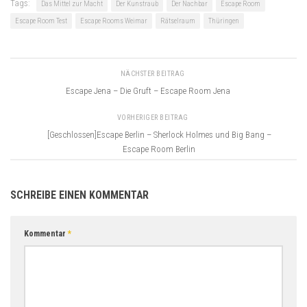
Tags:
Das Mittel zur Macht
Der Kunstraub
Der Nachbar
Escape Room
Escape Room Test
Escape Rooms Weimar
Rätselraum
Thüringen
NÄCHSTER BEITRAG
Escape Jena – Die Gruft – Escape Room Jena
VORHERIGER BEITRAG
[Geschlossen]Escape Berlin – Sherlock Holmes und Big Bang –
Escape Room Berlin
SCHREIBE EINEN KOMMENTAR
Kommentar
*