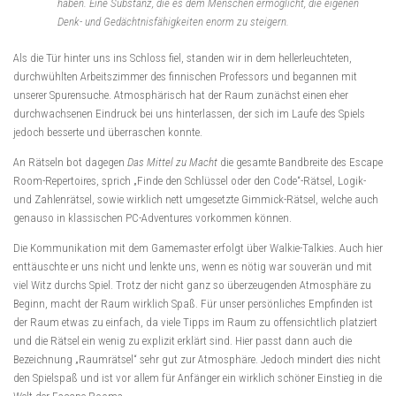
haben. Eine Substanz, die es dem Menschen ermöglicht, die eigenen
Denk- und Gedächtnisfähigkeiten enorm zu steigern.
Als die Tür hinter uns ins Schloss fiel, standen wir in dem hellerleuchteten,
durchwühlten Arbeitszimmer des finnischen Professors und begannen mit
unserer Spurensuche. Atmosphärisch hat der Raum zunächst einen eher
durchwachsenen Eindruck bei uns hinterlassen, der sich im Laufe des Spiels
jedoch besserte und überraschen konnte.
An Rätseln bot dagegen
Das Mittel zu Macht
die gesamte Bandbreite des Escape
Room-Repertoires, sprich „Finde den Schlüssel oder den Code“-Rätsel, Logik-
und Zahlenrätsel, sowie wirklich nett umgesetzte Gimmick-Rätsel, welche auch
genauso in klassischen PC-Adventures vorkommen können.
Die Kommunikation mit dem Gamemaster erfolgt über Walkie-Talkies. Auch hier
enttäuschte er uns nicht und lenkte uns, wenn es nötig war souverän und mit
viel Witz durchs Spiel. Trotz der nicht ganz so überzeugenden Atmosphäre zu
Beginn, macht der Raum wirklich Spaß. Für unser persönliches Empfinden ist
der Raum etwas zu einfach, da viele Tipps im Raum zu offensichtlich platziert
und die Rätsel ein wenig zu explizit erklärt sind. Hier passt dann auch die
Bezeichnung „Raumrätsel“ sehr gut zur Atmosphäre. Jedoch mindert dies nicht
den Spielspaß und ist vor allem für Anfänger ein wirklich schöner Einstieg in die