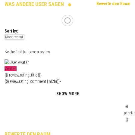
WAS ANDERE USER SAGEN
Bewerte den Raum
Sort by:
Be the first to leave a review.
Verified
{{{ review.rating_title }}}
{{{review.rating_comment | nl2br}}}
SHOW MORE
{{
pageN
}}
BEWERTE DEN RAUM