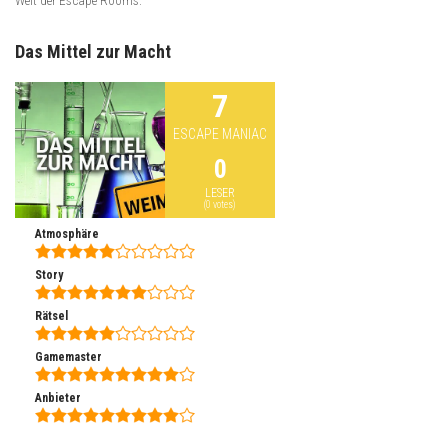
Welt der Escape Rooms.
Das Mittel zur Macht
7
ESCAPE MANIAC
0
LESER
(
0
votes)
Atmosphäre
Story
Rätsel
Gamemaster
Anbieter