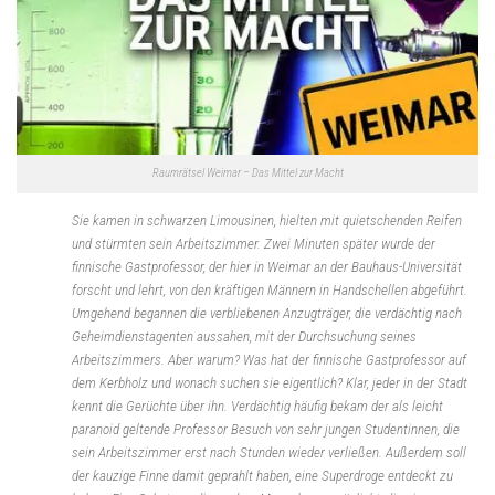
Raumrätsel Weimar – Das Mittel zur Macht
Sie kamen in schwarzen Limousinen, hielten mit quietschenden Reifen
und stürmten sein Arbeitszimmer. Zwei Minuten später wurde der
finnische Gastprofessor, der hier in Weimar an der Bauhaus-Universität
forscht und lehrt, von den kräftigen Männern in Handschellen abgeführt.
Umgehend begannen die verbliebenen Anzugträger, die verdächtig nach
Geheimdienstagenten aussahen, mit der Durchsuchung seines
Arbeitszimmers. Aber warum? Was hat der finnische Gastprofessor auf
dem Kerbholz und wonach suchen sie eigentlich? Klar, jeder in der Stadt
kennt die Gerüchte über ihn. Verdächtig häufig bekam der als leicht
paranoid geltende Professor Besuch von sehr jungen Studentinnen, die
sein Arbeitszimmer erst nach Stunden wieder verließen. Außerdem soll
der kauzige Finne damit geprahlt haben, eine Superdroge entdeckt zu