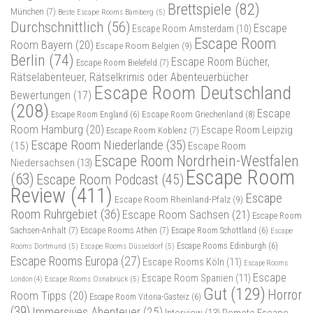
Brettspiele
(82)
München
(7)
Beste Escape Rooms Bamberg
(5)
Durchschnittlich
(56)
Escape
Escape Room Amsterdam
(10)
Escape Room
Room Bayern
(20)
Escape Room Belgien
(9)
Berlin
(74)
Escape Room Bücher,
Escape Room Bielefeld
(7)
Rätselabenteuer, Rätselkrimis oder Abenteuerbücher
Escape Room Deutschland
Bewertungen
(17)
(208)
Escape
Escape Room Griechenland
(8)
Escape Room England
(6)
Room Hamburg
(20)
Escape Room Leipzig
Escape Room Koblenz
(7)
Escape Room Niederlande
(35)
(15)
Escape Room
Escape Room Nordrhein-Westfalen
Niedersachsen
(13)
Escape Room
(63)
Escape Room Podcast
(45)
Review
(411)
Escape
Escape Room Rheinland-Pfalz
(9)
Room Ruhrgebiet
(36)
Escape Room Sachsen
(21)
Escape Room
Sachsen-Anhalt
(7)
Escape Rooms Athen
(7)
Escape Room Schottland
(6)
Escape
Rooms Dortmund
(5)
Escape Rooms Düsseldorf
(5)
Escape Rooms Edinburgh
(6)
Escape Rooms Europa
(27)
Escape Rooms Köln
(11)
Escape Rooms
Escape
Escape Room Spanien
(11)
Escape Rooms Osnabrück
(5)
London
(4)
Gut
(129)
Horror
Room Tipps
(20)
Escape Room Vitoria-Gasteiz
(6)
(39)
Immersives Abenteuer
(25)