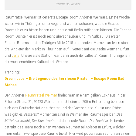
Raumrätsel Weimar
Raumrätsel Weimar ist der erste Escape Room Anbieter Weimars. Letzte Woche
waren wir in Thüringen unterwegs und wollten schauen, was die Escape
Rooms hier zu bieten haben und ob sie mit Berlin mithalten können. Die Escape
Room-Dichte hier ist noch recht überschaubar und im Aufbau. Die ersten
Escape Rooms sind in Thürigen Mitte 2015 entstanden. Momentan teilen sich
drei Anbieter den Markt in Thüringen auf – verteilt auf die Städte Weimar, Erfurt
und
Jena
. Unsere erste Station war dann auch der „älteste“ Raum Thüringens in
der wunderschönen Kulturstadt Weimar.
Trending:
Dream Labs – Die Legende des herzlosen Piraten – Escape Room Bad
Steben
Den Anbieter
Raumrätsel Weimar
findet man in einem gelben Eckhaus in der
Erfurter Straße 21, 99423 Weimar. In nicht einmal 200m Entfernung befinden
sich das Deutsche Nationaltheater und der Goetheplatz. Kultur und Rätsel –
was gibt es Besseres? Momentan sind in Weimar drei Räume spielbar:
Das
Mittel zur Macht
,
Der Kunstraub
und der neuste Raum
Der Nachbar
. Nebenbei
betreibt das Team noch einen weiteren Raumrätsel-Ableger in Erfurt, welcher
momentan zwei spielbare Räume bietet. Hier wird jedoch auch schon an einem