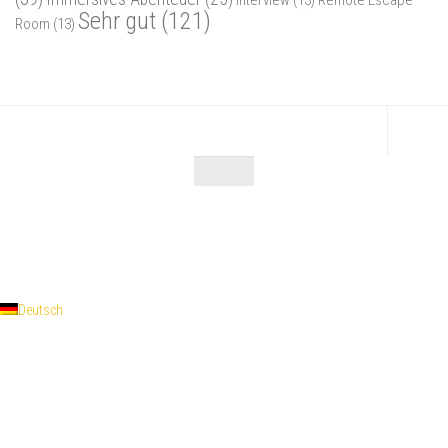
Interview
(13)
Remote Escape
Sehr gut
(121)
Room
(13)
Escape Maniac © 2026. Alle Rechte vorbehalten.
Powered by
- Entworfen mit dem
Zu Hueman Pro wechseln
Deutsch