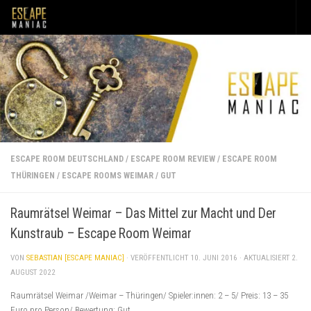
Unter dem Inhalt
ESCAPE ROOM DEUTSCHLAND
/
ESCAPE ROOM REVIEW
/
ESCAPE ROOM
THÜRINGEN
/
ESCAPE ROOMS WEIMAR
/
GUT
Raumrätsel Weimar – Das Mittel zur Macht und Der
Kunstraub – Escape Room Weimar
VON
SEBASTIAN [ESCAPE MANIAC]
· VERÖFFENTLICHT
10. JUNI 2016
· AKTUALISIERT
2.
AUGUST 2022
Raumrätsel Weimar /Weimar – Thüringen/ Spieler:innen: 2 – 5/ Preis: 13 – 35
Euro pro Person/ Bewertung: Gut