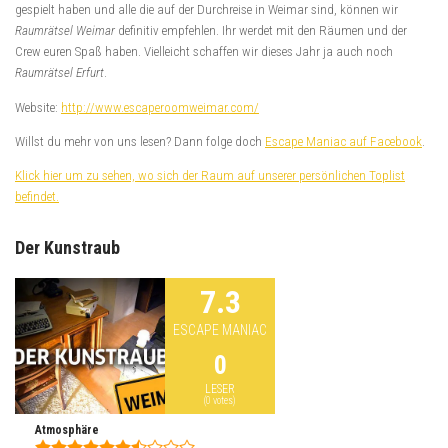
gespielt haben und alle die auf der Durchreise in Weimar sind, können wir
Raumrätsel Weimar
definitiv empfehlen. Ihr werdet mit den Räumen und der
Crew euren Spaß haben. Vielleicht schaffen wir dieses Jahr ja auch noch
Raumrätsel Erfurt
.
Website:
http://www.escaperoomweimar.com/
Willst du mehr von uns lesen? Dann folge doch
Escape Maniac auf Facebook
.
Klick hier um zu sehen, wo sich der Raum auf unserer persönlichen Toplist
befindet.
Der Kunstraub
7.3
ESCAPE MANIAC
0
LESER
(
0
votes)
Atmosphäre