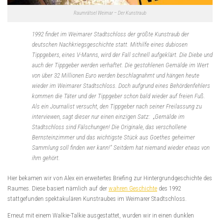
Raumrätsel Weimar – Der Kunstraub
1992 findet im Weimarer Stadtschloss der größte Kunstraub der
deutschen Nachkriegsgeschichte statt. Mithilfe eines dubiosen
Tippgebers, eines V-Manns, wird der Fall schnell aufgeklärt. Die Diebe und
auch der Tippgeber werden verhaftet. Die gestohlenen Gemälde im Wert
von über 32 Millionen Euro werden beschlagnahmt und hängen heute
wieder im Weimarer Stadtschloss. Doch aufgrund eines Behördenfehlers
kommen die Täter und der Tippgeber schon bald wieder auf freien Fuß.
Als ein Journalist versucht, den Tippgeber nach seiner Freilassung zu
interviewen, sagt dieser nur einen einzigen Satz: „Gemälde im
Stadtschloss sind Fälschungen! Die Originale, das verschollene
Bernsteinzimmer und das wichtigste Stück aus Goethes geheimer
Sammlung soll finden wer kann!“ Seitdem hat niemand wieder etwas von
ihm gehört.
Hier bekamen wir von Alex ein erweitertes Briefing zur Hintergrundgeschichte des
Raumes. Diese basiert nämlich auf der
wahren Geschichte
des 1992
stattgefunden spektakulären Kunstraubes im Weimarer Stadtschloss.
Erneut mit einem Walkie-Talkie ausgestattet, wurden wir in einen dunklen