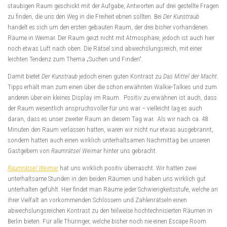
staubigen Raum geschickt mit der Aufgabe, Antworten auf drei gestellte Fragen
zu finden, die uns den Weg in die Freiheit ebnen sollten. Bei
Der Kunstraub
handelt es sich um den ersten gebauten Raum, der drei bisher vorhandenen
Räume in Weimar. Der Raum geizt nicht mit Atmosphäre, jedoch ist auch hier
noch etwas Luft nach oben. Die Rätsel sind abwechslungsreich, mit einer
leichten Tendenz zum Thema „Suchen und Finden“.
Damit bietet
Der Kunstraub
jedoch einen guten Kontrast zu
Das Mittel der Macht
.
Tipps erhält man zum einen über die schon erwähnten Walkie-Talkies und zum
anderen über ein kleines Display im Raum. Positiv zu erwähnen ist auch, dass
der Raum wesentlich anspruchsvoller für uns war – vielleicht lag es auch
daran, dass es unser zweiter Raum an diesem Tag war. Als wir nach ca. 48
Minuten den Raum verlassen hatten, waren wir nicht nur etwas ausgebrannt,
sondern hatten auch einen wirklich unterhaltsamen Nachmittag bei unseren
Gastgebern von
Raumrätsel Weimar
hinter uns gebracht.
Raumrätsel Weimar
hat uns wirklich positiv überrascht. Wir hatten zwei
unterhaltsame Stunden in den beiden Räumen und haben uns wirklich gut
unterhalten gefühlt. Hier findet man Räume jeder Schwierigkeitsstufe, welche an
ihrer Vielfalt an vorkommenden Schlössern und Zahlenrätseln einen
abwechslungsreichen Kontrast zu den teilweise hochtechnisierten Räumen in
Berlin bieten. Für alle Thüringer, welche bisher noch nie einen Escape Room