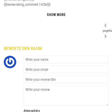
{{{review.rating_comment | nl2br}}}
SHOW MORE
{{
pageN
}}
BEWERTE DEN RAUM
Atmosphäre