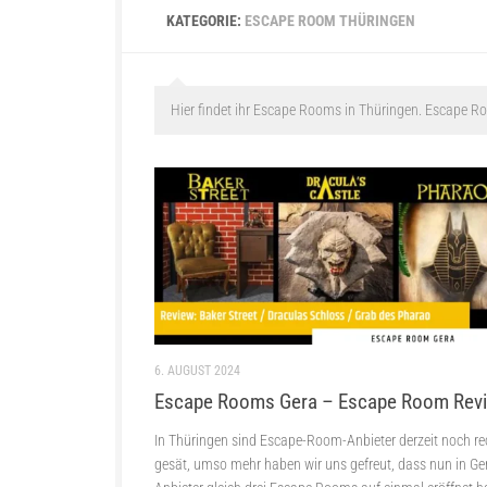
KATEGORIE:
ESCAPE ROOM THÜRINGEN
Hier findet ihr Escape Rooms in Thüringen. Escape Ro
6. AUGUST 2024
Escape Rooms Gera – Escape Room Rev
In Thüringen sind Escape-Room-Anbieter derzeit noch rec
gesät, umso mehr haben wir uns gefreut, dass nun in Ge