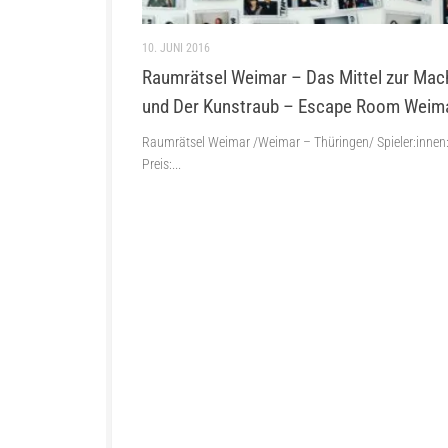
10. JUNI 2016
Raumrätsel Weimar – Das Mittel zur Mac
und Der Kunstraub – Escape Room Weim
Raumrätsel Weimar /Weimar – Thüringen/ Spieler:innen:
Preis:...