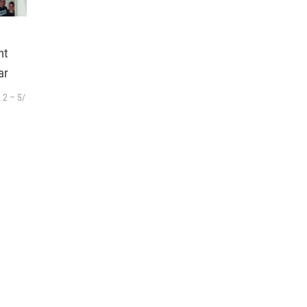
ht
ar
 2 – 5/