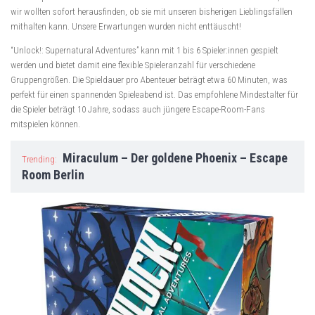
wir wollten sofort herausfinden, ob sie mit unseren bisherigen Lieblingsfällen
mithalten kann. Unsere Erwartungen wurden nicht enttäuscht!
“Unlock!: Supernatural Adventures” kann mit 1 bis 6 Spieler:innen gespielt
werden und bietet damit eine flexible Spieleranzahl für verschiedene
Gruppengrößen. Die Spieldauer pro Abenteuer beträgt etwa 60 Minuten, was
perfekt für einen spannenden Spieleabend ist. Das empfohlene Mindestalter für
die Spieler beträgt 10 Jahre, sodass auch jüngere Escape-Room-Fans
mitspielen können.
Miraculum – Der goldene Phoenix – Escape
Trending:
Room Berlin