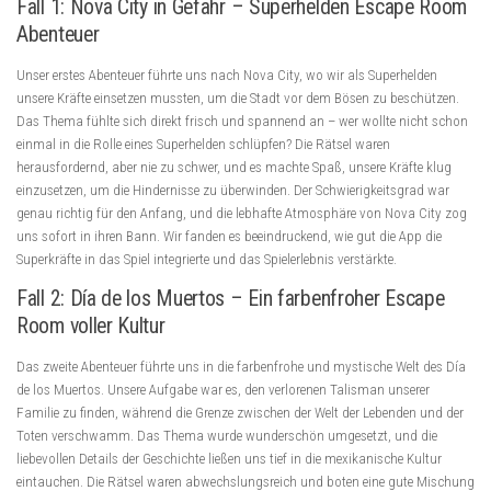
Fall 1: Nova City in Gefahr – Superhelden Escape Room
Abenteuer
Unser erstes Abenteuer führte uns nach Nova City, wo wir als Superhelden
unsere Kräfte einsetzen mussten, um die Stadt vor dem Bösen zu beschützen.
Das Thema fühlte sich direkt frisch und spannend an – wer wollte nicht schon
einmal in die Rolle eines Superhelden schlüpfen? Die Rätsel waren
herausfordernd, aber nie zu schwer, und es machte Spaß, unsere Kräfte klug
einzusetzen, um die Hindernisse zu überwinden. Der Schwierigkeitsgrad war
genau richtig für den Anfang, und die lebhafte Atmosphäre von Nova City zog
uns sofort in ihren Bann. Wir fanden es beeindruckend, wie gut die App die
Superkräfte in das Spiel integrierte und das Spielerlebnis verstärkte.
Fall 2: Día de los Muertos – Ein farbenfroher Escape
Room voller Kultur
Das zweite Abenteuer führte uns in die farbenfrohe und mystische Welt des Día
de los Muertos. Unsere Aufgabe war es, den verlorenen Talisman unserer
Familie zu finden, während die Grenze zwischen der Welt der Lebenden und der
Toten verschwamm. Das Thema wurde wunderschön umgesetzt, und die
liebevollen Details der Geschichte ließen uns tief in die mexikanische Kultur
eintauchen. Die Rätsel waren abwechslungsreich und boten eine gute Mischung