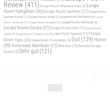
Review
(411)
Escape
Escape Room Rheinland-Pfalz
(9)
Room Ruhrgebiet
(36)
Escape Room Sachsen
(21)
Escape Room
Sachsen-Anhalt
(7)
Escape Rooms Athen
(7)
Escape Room Schottland
(6)
Escape
Rooms Dortmund
(5)
Escape Rooms Düsseldorf
(5)
Escape Rooms Edinburgh
(6)
Escape Rooms Europa
(27)
Escape Rooms Köln
(11)
Escape Rooms
Escape
Escape Room Spanien
(11)
Escape Rooms Osnabrück
(5)
London
(4)
Gut
(129)
Horror
Room Tipps
(20)
Escape Room Vitoria-Gasteiz
(6)
(39)
Immersives Abenteuer
(25)
Interview
(13)
Remote Escape
Sehr gut
(121)
Room
(13)
Escape Maniac © 2026. Alle Rechte vorbehalten.
Powered by
- Entworfen mit dem
Zu Hueman Pro wechseln