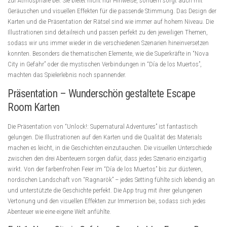
zur Atmosphäre bei. Sie bietet nicht nur Hinweise, sondern sorgt auch mit
Geräuschen und visuellen Effekten für die passende Stimmung. Das Design der
Karten und die Präsentation der Rätsel sind wie immer auf hohem Niveau. Die
Illustrationen sind detailreich und passen perfekt zu den jeweiligen Themen,
sodass wir uns immer wieder in die verschiedenen Szenarien hineinversetzen
konnten. Besonders die thematischen Elemente, wie die Superkräfte in “Nova
City in Gefahr” oder die mystischen Verbindungen in “Día de los Muertos”,
machten das Spielerlebnis noch spannender.
Präsentation – Wunderschön gestaltete Escape
Room Karten
Die Präsentation von “Unlock!: Supernatural Adventures” ist fantastisch
gelungen. Die Illustrationen auf den Karten und die Qualität des Materials
machen es leicht, in die Geschichten einzutauchen. Die visuellen Unterschiede
zwischen den drei Abenteuern sorgen dafür, dass jedes Szenario einzigartig
wirkt. Von der farbenfrohen Feier im “Día de los Muertos” bis zur düsteren,
nordischen Landschaft von “Ragnarök” – jedes Setting fühlte sich lebendig an
und unterstützte die Geschichte perfekt. Die App trug mit ihrer gelungenen
Vertonung und den visuellen Effekten zur Immersion bei, sodass sich jedes
Abenteuer wie eine eigene Welt anfühlte.