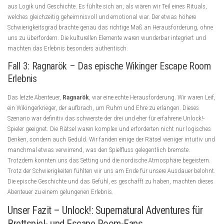
aus Logik und Geschichte. Es fühlte sich an, als wären wir Teil eines Rituals,
welches gleichzeitig geheimnisvoll und emotional war. Der etwas höhere
Schwierigkeitsgrad brachte genau das richtige Maß an Herausforderung, ohne
uns zu überfordern. Die kulturellen Elemente waren wunderbar integriert und
machten das Erlebnis besonders authentisch.
Fall 3: Ragnarök – Das epische Wikinger Escape Room
Erlebnis
Das letzte Abenteuer,
Ragnarök
, war eine echte Herausforderung. Wir waren Leif,
ein Wikingerkrieger, der aufbrach, um Ruhm und Ehre zu erlangen. Dieses
Szenario war definitiv das schwerste der drei und eher für erfahrene Unlock!-
Spieler geeignet. Die Rätsel waren komplex und erforderten nicht nur logisches
Denken, sondern auch Geduld. Wir fanden einige der Rätsel weniger intuitiv und
manchmal etwas verwirrend, was den Spielfluss gelegentlich bremste.
Trotzdem konnten uns das Setting und die nordische Atmosphäre begeistern.
Trotz der Schwierigkeiten fühlten wir uns am Ende für unsere Ausdauer belohnt.
Die epische Geschichte und das Gefühl, es geschafft zu haben, machten dieses
Abenteuer zu einem gelungenen Erlebnis.
Unser Fazit – Unlock!: Supernatural Adventures für
Brettspiel- und Escape Room-Fans