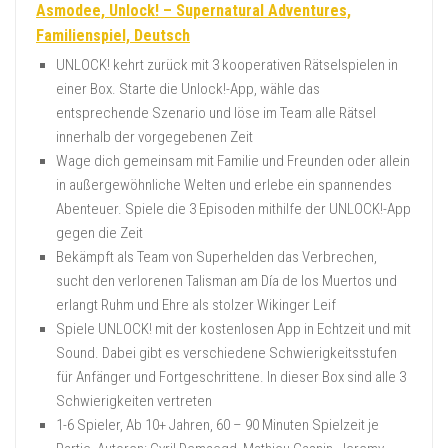
Asmodee, Unlock! – Supernatural Adventures,
Familienspiel, Deutsch
UNLOCK! kehrt zurück mit 3 kooperativen Rätselspielen in
einer Box. Starte die Unlock!-App, wähle das
entsprechende Szenario und löse im Team alle Rätsel
innerhalb der vorgegebenen Zeit
Wage dich gemeinsam mit Familie und Freunden oder allein
in außergewöhnliche Welten und erlebe ein spannendes
Abenteuer. Spiele die 3 Episoden mithilfe der UNLOCK!-App
gegen die Zeit
Bekämpft als Team von Superhelden das Verbrechen,
sucht den verlorenen Talisman am Día de los Muertos und
erlangt Ruhm und Ehre als stolzer Wikinger Leif
Spiele UNLOCK! mit der kostenlosen App in Echtzeit und mit
Sound. Dabei gibt es verschiedene Schwierigkeitsstufen
für Anfänger und Fortgeschrittene. In dieser Box sind alle 3
Schwierigkeiten vertreten
1-6 Spieler, Ab 10+ Jahren, 60 – 90 Minuten Spielzeit je