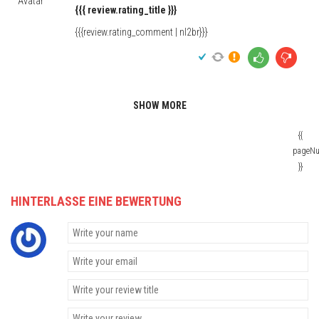
{{{ review.rating_title }}}
{{{review.rating_comment | nl2br}}}
SHOW MORE
{{
pageN
}}
HINTERLASSE EINE BEWERTUNG