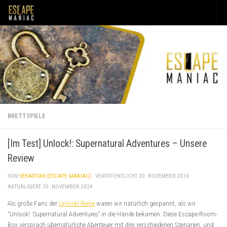
Unter dem Inhalt
BRETTSPIELE
[Im Test] Unlock!: Supernatural Adventures – Unsere
Review
VON
SEBASTIAN [ESCAPE MANIAC]
· VERÖFFENTLICHT
30. NOVEMBER 2024
·
AKTUALISIERT
30. NOVEMBER 2024
Als große Fans der
Unlock!-Reihe
waren wir natürlich gespannt, als wir
“Unlock!: Supernatural Adventures” in die Hände bekamen. Diese Escape-Room-
Box versprach übernatürliche Abenteuer mit drei verschiedenen Szenarien, und