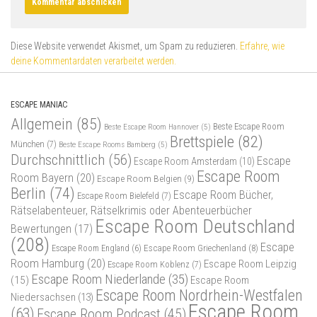
Diese Website verwendet Akismet, um Spam zu reduzieren.
Erfahre, wie
deine Kommentardaten verarbeitet werden.
ESCAPE MANIAC
Allgemein
(85)
Beste Escape Room
Beste Escape Room Hannover
(5)
Brettspiele
(82)
München
(7)
Beste Escape Rooms Bamberg
(5)
Durchschnittlich
(56)
Escape
Escape Room Amsterdam
(10)
Escape Room
Room Bayern
(20)
Escape Room Belgien
(9)
Berlin
(74)
Escape Room Bücher,
Escape Room Bielefeld
(7)
Rätselabenteuer, Rätselkrimis oder Abenteuerbücher
Escape Room Deutschland
Bewertungen
(17)
(208)
Escape
Escape Room Griechenland
(8)
Escape Room England
(6)
Room Hamburg
(20)
Escape Room Leipzig
Escape Room Koblenz
(7)
Escape Room Niederlande
(35)
(15)
Escape Room
Escape Room Nordrhein-Westfalen
Niedersachsen
(13)
Escape Room
(63)
Escape Room Podcast
(45)