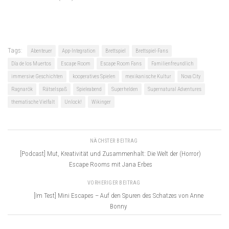
Tags:
Abenteuer
App-Integration
Brettspiel
Brettspiel-Fans
Día de los Muertos
Escape Room
Escape Room Fans
Familienfreundlich
immersive Geschichten
kooperatives Spielen
mexikanische Kultur
Nova City
Ragnarök
Rätselspaß
Spieleabend
Superhelden
Supernatural Adventures
thematische Vielfalt
Unlock!
Wikinger
NÄCHSTER BEITRAG
[Podcast] Mut, Kreativität und Zusammenhalt: Die Welt der (Horror)
Escape Rooms mit Jana Erbes
VORHERIGER BEITRAG
[Im Test] Mini Escapes – Auf den Spuren des Schatzes von Anne
Bonny