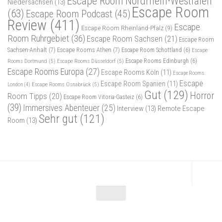
Escape Room Nordrhein-Westfalen
Niedersachsen
(13)
Escape Room
(63)
Escape Room Podcast
(45)
Review
(411)
Escape
Escape Room Rheinland-Pfalz
(9)
Room Ruhrgebiet
(36)
Escape Room Sachsen
(21)
Escape Room
Sachsen-Anhalt
(7)
Escape Rooms Athen
(7)
Escape Room Schottland
(6)
Escape
Rooms Dortmund
(5)
Escape Rooms Düsseldorf
(5)
Escape Rooms Edinburgh
(6)
Escape Rooms Europa
(27)
Escape Rooms Köln
(11)
Escape Rooms
Escape
Escape Room Spanien
(11)
Escape Rooms Osnabrück
(5)
London
(4)
Gut
(129)
Horror
Room Tipps
(20)
Escape Room Vitoria-Gasteiz
(6)
(39)
Immersives Abenteuer
(25)
Interview
(13)
Remote Escape
Sehr gut
(121)
Room
(13)
Escape Maniac © 2026. Alle Rechte vorbehalten.