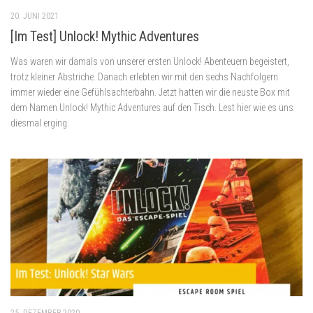
20. JUNI 2021
[Im Test] Unlock! Mythic Adventures
Was waren wir damals von unserer ersten Unlock! Abenteuern begeistert,
trotz kleiner Abstriche. Danach erlebten wir mit den sechs Nachfolgern
immer wieder eine Gefühlsachterbahn. Jetzt hatten wir die neuste Box mit
dem Namen Unlock! Mythic Adventures auf den Tisch. Lest hier wie es uns
diesmal erging.
25. DEZEMBER 2020