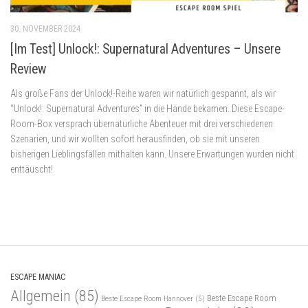
30. NOVEMBER 2024
[Im Test] Unlock!: Supernatural Adventures – Unsere
Review
Als große Fans der Unlock!-Reihe waren wir natürlich gespannt, als wir
“Unlock!: Supernatural Adventures” in die Hände bekamen. Diese Escape-
Room-Box versprach übernatürliche Abenteuer mit drei verschiedenen
Szenarien, und wir wollten sofort herausfinden, ob sie mit unseren
bisherigen Lieblingsfällen mithalten kann. Unsere Erwartungen wurden nicht
enttäuscht!
ESCAPE MANIAC
Allgemein
(85)
Beste Escape Room
Beste Escape Room Hannover
(5)