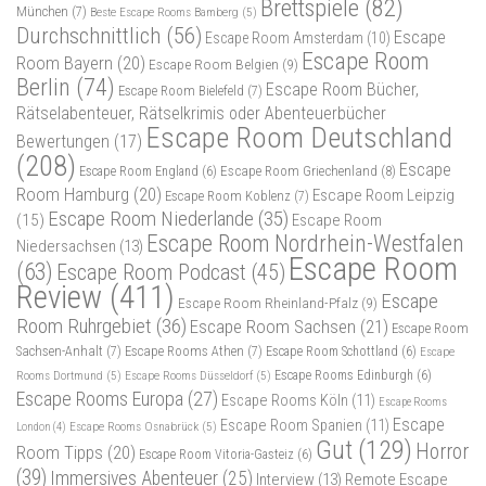
Brettspiele
(82)
München
(7)
Beste Escape Rooms Bamberg
(5)
Durchschnittlich
(56)
Escape
Escape Room Amsterdam
(10)
Escape Room
Room Bayern
(20)
Escape Room Belgien
(9)
Berlin
(74)
Escape Room Bücher,
Escape Room Bielefeld
(7)
Rätselabenteuer, Rätselkrimis oder Abenteuerbücher
Escape Room Deutschland
Bewertungen
(17)
(208)
Escape
Escape Room Griechenland
(8)
Escape Room England
(6)
Room Hamburg
(20)
Escape Room Leipzig
Escape Room Koblenz
(7)
Escape Room Niederlande
(35)
(15)
Escape Room
Escape Room Nordrhein-Westfalen
Niedersachsen
(13)
Escape Room
(63)
Escape Room Podcast
(45)
Review
(411)
Escape
Escape Room Rheinland-Pfalz
(9)
Room Ruhrgebiet
(36)
Escape Room Sachsen
(21)
Escape Room
Sachsen-Anhalt
(7)
Escape Rooms Athen
(7)
Escape Room Schottland
(6)
Escape
Rooms Dortmund
(5)
Escape Rooms Düsseldorf
(5)
Escape Rooms Edinburgh
(6)
Escape Rooms Europa
(27)
Escape Rooms Köln
(11)
Escape Rooms
Escape
Escape Room Spanien
(11)
Escape Rooms Osnabrück
(5)
London
(4)
Gut
(129)
Horror
Room Tipps
(20)
Escape Room Vitoria-Gasteiz
(6)
(39)
Immersives Abenteuer
(25)
Interview
(13)
Remote Escape