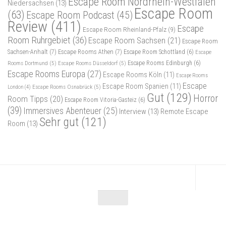
Escape Room Nordrhein-Westfalen
Niedersachsen
(13)
Escape Room
(63)
Escape Room Podcast
(45)
Review
(411)
Escape
Escape Room Rheinland-Pfalz
(9)
Room Ruhrgebiet
(36)
Escape Room Sachsen
(21)
Escape Room
Sachsen-Anhalt
(7)
Escape Rooms Athen
(7)
Escape Room Schottland
(6)
Escape
Rooms Dortmund
(5)
Escape Rooms Düsseldorf
(5)
Escape Rooms Edinburgh
(6)
Escape Rooms Europa
(27)
Escape Rooms Köln
(11)
Escape Rooms
Escape
Escape Room Spanien
(11)
Escape Rooms Osnabrück
(5)
London
(4)
Gut
(129)
Horror
Room Tipps
(20)
Escape Room Vitoria-Gasteiz
(6)
(39)
Immersives Abenteuer
(25)
Interview
(13)
Remote Escape
Sehr gut
(121)
Room
(13)
Escape Maniac © 2026. Alle Rechte vorbehalten.