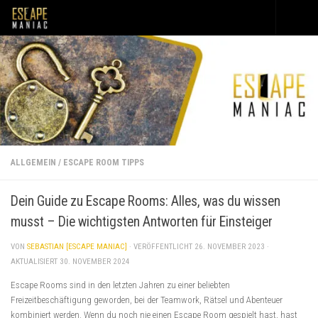
Unter dem Inhalt
ALLGEMEIN
/
ESCAPE ROOM TIPPS
Dein Guide zu Escape Rooms: Alles, was du wissen
musst – Die wichtigsten Antworten für Einsteiger
VON
SEBASTIAN [ESCAPE MANIAC]
· VERÖFFENTLICHT
26. NOVEMBER 2023
·
AKTUALISIERT
30. NOVEMBER 2024
Escape Rooms sind in den letzten Jahren zu einer beliebten
Freizeitbeschäftigung geworden, bei der Teamwork, Rätsel und Abenteuer
kombiniert werden. Wenn du noch nie einen Escape Room gespielt hast, hast