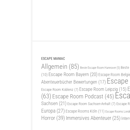
ESCAPE MANIAC
Allgemein
(85)
Beste
Beste Escape Room Hannover
(5)
Escape Room Bayern
(20)
(10)
Escape Room Belgi
Escape
Abenteuerbücher Bewertungen
(17)
E
Escape Room Leipzig
(15)
Escape Room Koblenz
(7)
Esc
(63)
Escape Room Podcast
(45)
Sachsen
(21)
Escape Room Sachsen-Anhalt
(7)
Escape 
Europa
(27)
Escape Rooms Köln
(11)
Escape Rooms Lond
Horror
(39)
Immersives Abenteuer
(25)
Inter