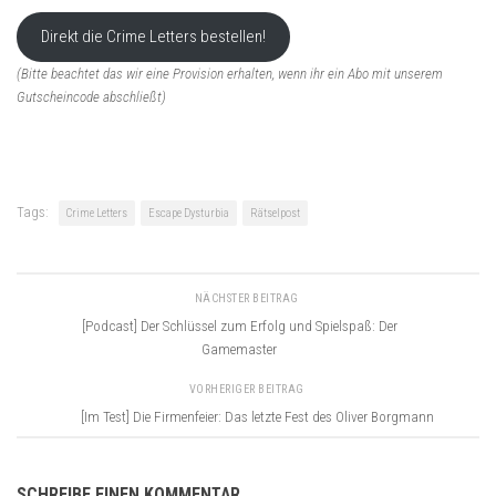
Direkt die Crime Letters bestellen!
(Bitte beachtet das wir eine Provision erhalten, wenn ihr ein Abo mit unserem
Gutscheincode abschließt)
Tags:
Crime Letters
Escape Dysturbia
Rätselpost
NÄCHSTER BEITRAG
[Podcast] Der Schlüssel zum Erfolg und Spielspaß: Der
Gamemaster
VORHERIGER BEITRAG
[Im Test] Die Firmenfeier: Das letzte Fest des Oliver Borgmann
SCHREIBE EINEN KOMMENTAR