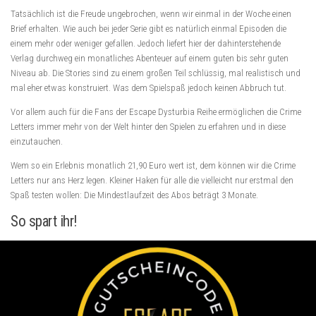
Tatsächlich ist die Freude ungebrochen, wenn wir einmal in der Woche einen
Brief erhalten. Wie auch bei jeder Serie gibt es natürlich einmal Episoden die
einem mehr oder weniger gefallen. Jedoch liefert hier der dahinterstehende
Verlag durchweg ein monatliches Abenteuer auf einem guten bis sehr guten
Niveau ab. Die Stories sind zu einem großen Teil schlüssig, mal realistisch und
mal eher etwas konstruiert. Was dem Spielspaß jedoch keinen Abbruch tut.
Vor allem auch für die Fans der Escape Dysturbia Reihe ermöglichen die Crime
Letters immer mehr von der Welt hinter den Spielen zu erfahren und in diese
einzutauchen.
Wem so ein Erlebnis monatlich 21,90 Euro wert ist, dem können wir die Crime
Letters nur ans Herz legen. Kleiner Haken für alle die vielleicht nur erstmal den
Spaß testen wollen: Die Mindestlaufzeit des Abos beträgt 3 Monate.
So spart ihr!