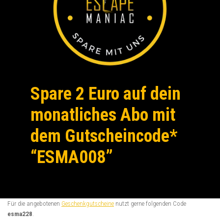
Spare 2 Euro auf dein
monatliches Abo mit
dem Gutscheincode*
“ESMA008”
Für die angebotenen
Geschenkgutscheine
nutzt gerne folgenden Code
esma228
.