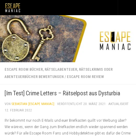
Unter dem Inhalt
ESCAPE ROOM BÜCHER, RÄTSELABENTEUER, RÄTSELKRIMIS ODER
ABENTEUERBÜCHER BEWERTUNGEN
/
ESCAPE ROOM REVIEW
[Im Test] Crime Letters – Rätselpost aus Dysturbia
VON
SEBASTIAN [ESCAPE MANIAC]
· VERÖFFENTLICHT
20. MÄRZ 2021
· AKTUALISIERT
12. FEBRUAR 2022
Ihr bekommt nur noch E-Mails und euer Briefkasten quillt vor Werbung über?
Wie wäre es, wenn der Gang zum Briefkasten endlich wieder spannend werden
würde? Für alle Escape Room Fans und Hobbydetektive gibt es dafür die Crime