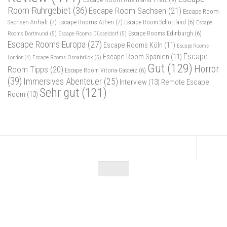
Room Ruhrgebiet
(36)
Escape Room Sachsen
(21)
Escape Room
Sachsen-Anhalt
(7)
Escape Rooms Athen
(7)
Escape Room Schottland
(6)
Escape
Rooms Dortmund
(5)
Escape Rooms Düsseldorf
(5)
Escape Rooms Edinburgh
(6)
Escape Rooms Europa
(27)
Escape Rooms Köln
(11)
Escape Rooms
Escape
Escape Room Spanien
(11)
Escape Rooms Osnabrück
(5)
London
(4)
Gut
(129)
Horror
Room Tipps
(20)
Escape Room Vitoria-Gasteiz
(6)
(39)
Immersives Abenteuer
(25)
Interview
(13)
Remote Escape
Sehr gut
(121)
Room
(13)
Escape Maniac © 2026. Alle Rechte vorbehalten.
Powered by
- Entworfen mit dem
Zu Hueman Pro wechseln