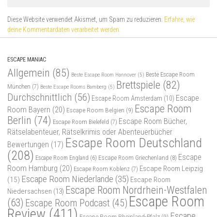
Diese Website verwendet Akismet, um Spam zu reduzieren.
Erfahre, wie
deine Kommentardaten verarbeitet werden.
ESCAPE MANIAC
Allgemein
(85)
Beste Escape Room
Beste Escape Room Hannover
(5)
Brettspiele
(82)
München
(7)
Beste Escape Rooms Bamberg
(5)
Durchschnittlich
(56)
Escape
Escape Room Amsterdam
(10)
Escape Room
Room Bayern
(20)
Escape Room Belgien
(9)
Berlin
(74)
Escape Room Bücher,
Escape Room Bielefeld
(7)
Rätselabenteuer, Rätselkrimis oder Abenteuerbücher
Escape Room Deutschland
Bewertungen
(17)
(208)
Escape
Escape Room Griechenland
(8)
Escape Room England
(6)
Room Hamburg
(20)
Escape Room Leipzig
Escape Room Koblenz
(7)
Escape Room Niederlande
(35)
(15)
Escape Room
Escape Room Nordrhein-Westfalen
Niedersachsen
(13)
Escape Room
(63)
Escape Room Podcast
(45)
Review
(411)
Escape
Escape Room Rheinland-Pfalz
(9)