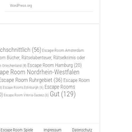
WordPress.org
chschnittlich
(56)
Escape Room Amsterdam
m Bücher, Rätselabenteuer, Rätselkrimis oder
Escape Room Hamburg
(20)
 Griechenland
(8)
ape Room Nordrhein-Westfalen
Escape Room Ruhrgebiet
(36)
Escape Room
Escape Rooms
5)
Escape Rooms Edinburgh
(6)
Gut
(129)
0)
Escape Room Vitoria-Gasteiz
(6)
Escape Room Spiele
Impressum
Datenschutz