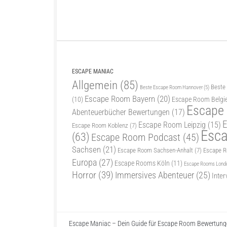
ESCAPE MANIAC
Allgemein
(85)
Beste
Beste Escape Room Hannover
(5)
Escape Room Bayern
(20)
(10)
Escape Room Belgi
Escape
Abenteuerbücher Bewertungen
(17)
E
Escape Room Leipzig
(15)
Escape Room Koblenz
(7)
Esc
(63)
Escape Room Podcast
(45)
Sachsen
(21)
Escape Room Sachsen-Anhalt
(7)
Escape 
Europa
(27)
Escape Rooms Köln
(11)
Escape Rooms Lond
Horror
(39)
Immersives Abenteuer
(25)
Inter
Escape Maniac – Dein Guide für Escape Room Bewertunge