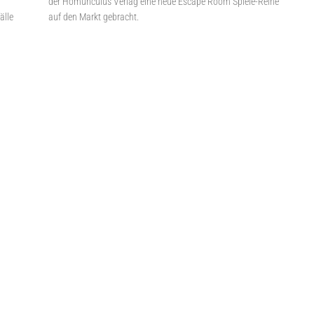
der Homunculus Verlag eine neue Escape Room Spiele-Reihe
älle
auf den Markt gebracht.