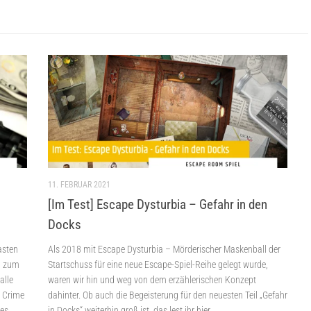
11. FEBRUAR 2021
[Im Test] Escape Dysturbia – Gefahr in den
Docks
asten
Als 2018 mit Escape Dysturbia – Mörderischer Maskenball der
g zum
Startschuss für eine neue Escape-Spiel-Reihe gelegt wurde,
alle
waren wir hin und weg von dem erzählerischen Konzept
e Crime
dahinter. Ob auch die Begeisterung für den neuesten Teil „Gefahr
zes
in Docks“ weiterhin groß ist, das lest ihr hier.