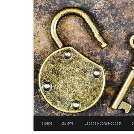
Unter dem Inhalt
Home
Reviews
Escape Room Podcast
To