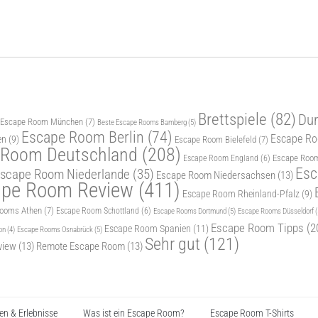
Brettspiele
(82)
Dur
 Escape Room München
(7)
Beste Escape Rooms Bamberg
(5)
Escape Room Berlin
(74)
Escape Roo
en
(9)
Escape Room Bielefeld
(7)
 Room Deutschland
(208)
Escape Room
Escape Room England
(6)
Esc
scape Room Niederlande
(35)
Escape Room Niedersachsen
(13)
ape Room Review
(411)
Escape Room Rheinland-Pfalz
(9)
Rooms Athen
(7)
Escape Room Schottland
(6)
Escape Rooms Dortmund
(5)
Escape Rooms Düsseldorf
(
Escape Room Tipps
(2
Escape Room Spanien
(11)
Escape Rooms Osnabrück
(5)
on
(4)
Sehr gut
(121)
view
(13)
Remote Escape Room
(13)
n & Erlebnisse
Was ist ein Escape Room?
Escape Room T-Shirts