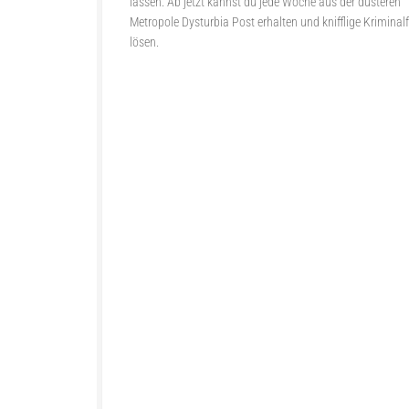
lassen. Ab jetzt kannst du jede Woche aus der düsteren
Metropole Dysturbia Post erhalten und knifflige Kriminalf
lösen.