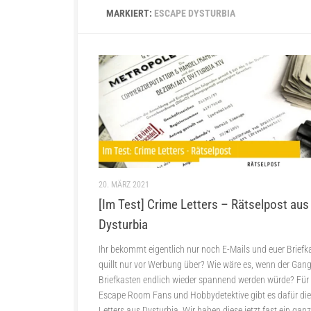
MARKIERT:
ESCAPE DYSTURBIA
20. MÄRZ 2021
[Im Test] Crime Letters – Rätselpost aus
Dysturbia
Ihr bekommt eigentlich nur noch E-Mails und euer Briefk
quillt nur vor Werbung über? Wie wäre es, wenn der Gan
Briefkasten endlich wieder spannend werden würde? Für 
Escape Room Fans und Hobbydetektive gibt es dafür di
Letters aus Dysturbia. Wir haben diese jetzt fast ein gan