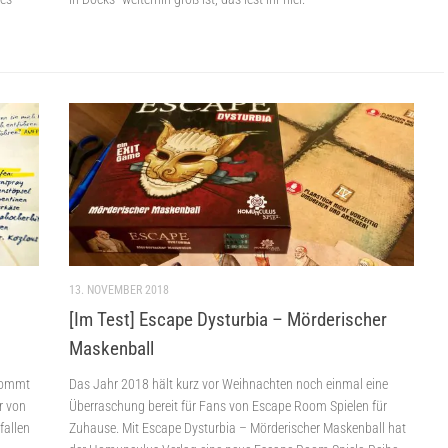
13. NOVEMBER 2018
[Im Test] Escape Dysturbia – Mörderischer
Maskenball
 kommt
Das Jahr 2018 hält kurz vor Weihnachten noch einmal eine
r von
Überraschung bereit für Fans von Escape Room Spielen für
fallen
Zuhause. Mit Escape Dysturbia – Mörderischer Maskenball hat