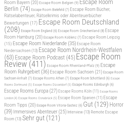
Escape Room
Room Bayern
(20)
Escape Room Belgien
(9)
Berlin
(74)
Escape Room Bücher,
Escape Room Bielefeld
(7)
Rätselabenteuer, Rätselkrimis oder Abenteuerbücher
Escape Room Deutschland
Bewertungen
(17)
(208)
Escape
Escape Room Griechenland
(8)
Escape Room England
(6)
Room Hamburg
(20)
Escape Room Leipzig
Escape Room Koblenz
(7)
Escape Room Niederlande
(35)
(15)
Escape Room
Escape Room Nordrhein-Westfalen
Niedersachsen
(13)
Escape Room
(63)
Escape Room Podcast
(45)
Review
(411)
Escape
Escape Room Rheinland-Pfalz
(9)
Room Ruhrgebiet
(36)
Escape Room Sachsen
(21)
Escape Room
Sachsen-Anhalt
(7)
Escape Rooms Athen
(7)
Escape Room Schottland
(6)
Escape
Rooms Dortmund
(5)
Escape Rooms Düsseldorf
(5)
Escape Rooms Edinburgh
(6)
Escape Rooms Europa
(27)
Escape Rooms Köln
(11)
Escape Rooms
Escape
Escape Room Spanien
(11)
Escape Rooms Osnabrück
(5)
London
(4)
Gut
(129)
Horror
Room Tipps
(20)
Escape Room Vitoria-Gasteiz
(6)
(39)
Immersives Abenteuer
(25)
Interview
(13)
Remote Escape
Sehr gut
(121)
Room
(13)