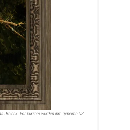
muda Dreieck. Vor kurzem wurden ihm geheime US