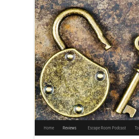
Unter dem Inhalt
Home
Reviews
Escape Room Podcast
To