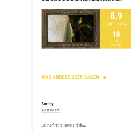
8.9
ESCAPE MANIAC
10
LESER
(
2
votes)
WAS ANDERE USER SAGEN
Sort by:
Be the first to leave a review.