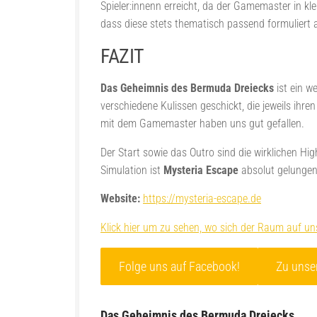
Spieler:innenn erreicht, da der Gamemaster in kl
dass diese stets thematisch passend formuliert 
FAZIT
Das Geheimnis des Bermuda Dreiecks
ist ein w
verschiedene Kulissen geschickt, die jeweils ihr
mit dem Gamemaster haben uns gut gefallen.
Der Start sowie das Outro sind die wirklichen H
Simulation ist
Mysteria Escape
absolut gelungen 
Website:
https://mysteria-escape.de
Klick hier um zu sehen, wo sich der Raum auf uns
Folge uns auf Facebook!
Zu unse
Das Geheimnis des Bermuda Dreiecks