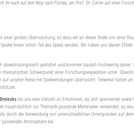
t ihr euch auf den Weg nach Florida, um Prof. Dr. Carter auf einer Forsc
it einer großen Überraschung, so dass wir an dieser Stelle von einer 
 als Spieler:innen sofort Teil des Spiels werden. Wir haben uns diesen Ef
h abwechslungsreich gestaltet und kommen baulich hochwertig daher. Ve
em thematischen Schwerpunkt einer Forschungsexpedition unter. Obwohl 
r auf unserer Reise mit Spielwendungen überrascht. Teilweise hätten an 
erstützen.
Dreiecks
bei uns eine Vielzahl an Emotionen, da sich spannende sowie
den hauptsächlich zur Thematik passende Materialien verwendet, so da
nfalls durch die Verwendung von unterschiedlichen Untergründen auf d
ur passenden Atmosphäre bei.