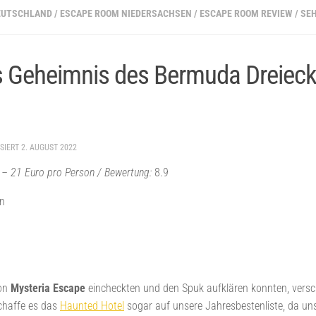
EUTSCHLAND
/
ESCAPE ROOM NIEDERSACHSEN
/
ESCAPE ROOM REVIEW
/
SE
s Geheimnis des Bermuda Dreiec
ISIERT
2. AUGUST 2022
ro – 21 Euro pro Person / Bewertung:
8.9
en
von
Mysteria Escape
eincheckten und den Spuk aufklären konnten, versch
chaffe es das
Haunted Hotel
sogar auf unsere Jahresbestenliste, da uns