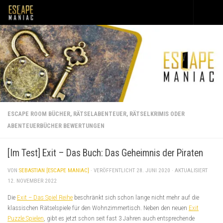
Unter dem Inhalt
ESCAPE ROOM BÜCHER, RÄTSELABENTEUER, RÄTSELKRIMIS ODER
ABENTEUERBÜCHER BEWERTUNGEN
[Im Test] Exit – Das Buch: Das Geheimnis der Piraten
VON
SEBASTIAN [ESCAPE MANIAC]
· VERÖFFENTLICHT
28. JUNI 2020
· AKTUALISIERT
12. NOVEMBER 2022
Die
Exit – Das Spiel Reihe
beschränkt sich schon lange nicht mehr auf die
klassischen Rätselspiele für den Wohnzimmertisch. Neben den neuen
Exit
Puzzle Spielen
, gibt es jetzt schon seit fast 3 Jahren auch entsprechende