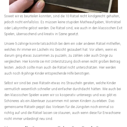
Soweit wir es beurteilen konnten, sind die 10 Rätsel recht kindgerecht gehalten,
jedoch nicht einfallslos. Es müssen keine stupiden Matheaufgaben, Worträtsel
oder Labyrinthe gelöst werden. Die Rätsel sind, wie auch in den klassischen Exit
Spielen, überraschend und kreativ in Szene gesetzt.
Unsere 5-Jährige konnte tatsächlich bei dem ein oder anderen Rätsel mithelfen,
welches ihr immer ein Lächeln ins Gesicht gezaubert hat. Vor allem, wenn es
darum ging etwas zusammen zu puzzeln, zu zählen oder auch Dinge zu
vergleichen. Hier konnte sie mit Unterstützung doch einen recht großen Beitrag
leisten. Jedoch sollte man auch die Rätsel nicht unterschätzen. Hier werden
auch noch 8-jährige Kinder entsprechende Hilfe benötigen.
Selbst wir sind bei zwei Rätseln etwas ins Straucheln geraten, welche Kinder
vermutlich wesentlich schneller und einfacher durchdacht hätten. Wie auch bei
den klassischen Spielen waren wir so kooperativ unterwegs und was gibt es
Schöneres als ein Abenteuer zusammen mit seinen Kindern zu erleben. Das
gemeinsame Rätseln peppt das Vorlesen für die Jüngsten noch einmal so
richtig auf und die Rätsel lassen sie staunen, auch wenn diese für Erwachsene
nicht immer unbedingt neu sind.