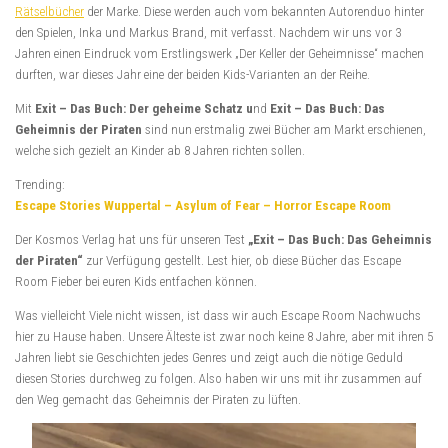
Rätselbücher
der Marke. Diese werden auch vom bekannten Autorenduo hinter
den Spielen, Inka und Markus Brand, mit verfasst. Nachdem wir uns vor 3
Jahren einen Eindruck vom Erstlingswerk „Der Keller der Geheimnisse“ machen
durften, war dieses Jahr eine der beiden Kids-Varianten an der Reihe.
Mit
Exit – Das Buch: Der geheime Schatz u
nd
Exit – Das Buch: Das
Geheimnis der Piraten
sind nun erstmalig zwei Bücher am Markt erschienen,
welche sich gezielt an Kinder ab 8 Jahren richten sollen.
Trending:
Escape Stories Wuppertal – Asylum of Fear – Horror Escape Room
Der Kosmos Verlag hat uns für unseren Test
„Exit – Das Buch: Das Geheimnis
der Piraten“
zur Verfügung gestellt. Lest hier, ob diese Bücher das Escape
Room Fieber bei euren Kids entfachen können.
Was vielleicht Viele nicht wissen, ist dass wir auch Escape Room Nachwuchs
hier zu Hause haben. Unsere Älteste ist zwar noch keine 8 Jahre, aber mit ihren 5
Jahren liebt sie Geschichten jedes Genres und zeigt auch die nötige Geduld
diesen Stories durchweg zu folgen. Also haben wir uns mit ihr zusammen auf
den Weg gemacht das Geheimnis der Piraten zu lüften.