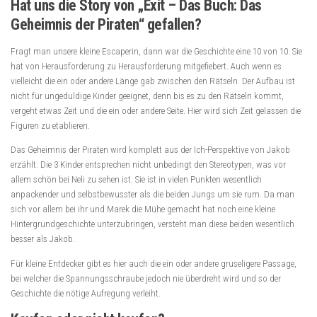
Hat uns die Story von „Exit – Das Buch: Das
Geheimnis der Piraten“ gefallen?
Fragt man unsere kleine Escaperin, dann war die Geschichte eine 10 von 10. Sie
hat von Herausforderung zu Herausforderung mitgefiebert. Auch wenn es
vielleicht die ein oder andere Länge gab zwischen den Rätseln. Der Aufbau ist
nicht für ungeduldige Kinder geeignet, denn bis es zu den Rätseln kommt,
vergeht etwas Zeit und die ein oder andere Seite. Hier wird sich Zeit gelassen die
Figuren zu etablieren.
Das Geheimnis der Piraten wird komplett aus der Ich-Perspektive von Jakob
erzählt. Die 3 Kinder entsprechen nicht unbedingt den Stereotypen, was vor
allem schön bei Neli zu sehen ist. Sie ist in vielen Punkten wesentlich
anpackender und selbstbewusster als die beiden Jungs um sie rum. Da man
sich vor allem bei ihr und Marek die Mühe gemacht hat noch eine kleine
Hintergrundgeschichte unterzubringen, versteht man diese beiden wesentlich
besser als Jakob.
Für kleine Entdecker gibt es hier auch die ein oder andere gruseligere Passage,
bei welcher die Spannungsschraube jedoch nie überdreht wird und so der
Geschichte die nötige Aufregung verleiht.