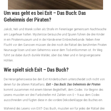
Um was geht es bei Exit – Das Buch: Das
Geheimnis der Piraten?
Jakob, Neli und Marek sollen als Strafe im Ferienlager gemeinsam Nachtwache
am Lagerfeuer halten. Mysteriöse Geräusche und Spuren führen die drei Kinder
in ein Piratenmuseum und in die Hände einer Einbrecherbande. Neben ihrer
Flucht vor den Ganoven müssen die drei noch die Rätsel des berühmten Piraten
Neunauge lösen und sein Geheimnis wie er dem Tod entkommen ist. Ihr Weg
führt sie dabei durch dunkle Wälder, über das Meer und in längsvergessene
Höhlen.
Wie spielt sich Exit – Das Buch?
Die Herangehensweise bei den Exit Kinderbüchern unterscheidet sich nicht von
denen für die älteren Rätselfans.
Exit – Das Buch: Das Geheimnis der Piraten
kommt zusammen mit einem kleinen Begleitheft, dem Codex. Vor Beginn des
Lesens mussten wir drei Farbstreifen mit Zahlen von 0 – 9 aus dem Codex
ausschneiden und fügten diese in die vordere Dekodierklappe des Buches ein.
Während des Lesens von EXIT- Das Buch, mussten wir für jedes der Rätsel drei