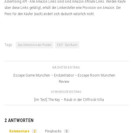
Advertising API -
Alle Amazon Links sind sind Amazon Affiliate Links. Werden Käufe
über diese Links getätigt, erhält der Linkersteller eine Provision von Amazon. Der
Preis für den Käufer (euch) ändert sich dadurch natürlich nicht.
Tags:
Das Geheimnis der Piraten
EXIT - Das Buch
NÄCHSTER BEITRAG
Escape Game München – Endzeitlabor – Escape Room München
Review
VORHERIGER BEITRAG
[Im Test] The Key – Raub in der Cliffrock-Villa
2 ANTWORTEN
Kommentare
2
Pingbacks
0