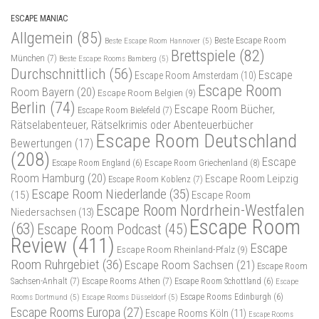
ESCAPE MANIAC
Allgemein
(85)
Beste Escape Room
Beste Escape Room Hannover
(5)
Brettspiele
(82)
München
(7)
Beste Escape Rooms Bamberg
(5)
Durchschnittlich
(56)
Escape
Escape Room Amsterdam
(10)
Escape Room
Room Bayern
(20)
Escape Room Belgien
(9)
Berlin
(74)
Escape Room Bücher,
Escape Room Bielefeld
(7)
Rätselabenteuer, Rätselkrimis oder Abenteuerbücher
Escape Room Deutschland
Bewertungen
(17)
(208)
Escape
Escape Room Griechenland
(8)
Escape Room England
(6)
Room Hamburg
(20)
Escape Room Leipzig
Escape Room Koblenz
(7)
Escape Room Niederlande
(35)
(15)
Escape Room
Escape Room Nordrhein-Westfalen
Niedersachsen
(13)
Escape Room
(63)
Escape Room Podcast
(45)
Review
(411)
Escape
Escape Room Rheinland-Pfalz
(9)
Room Ruhrgebiet
(36)
Escape Room Sachsen
(21)
Escape Room
Sachsen-Anhalt
(7)
Escape Rooms Athen
(7)
Escape Room Schottland
(6)
Escape
Rooms Dortmund
(5)
Escape Rooms Düsseldorf
(5)
Escape Rooms Edinburgh
(6)
Escape Rooms Europa
(27)
Escape Rooms Köln
(11)
Escape Rooms