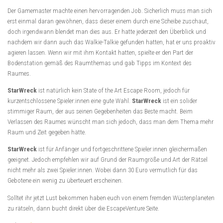
Der Gamemaster machte einen hervorragenden Job. Sicherlich muss man sich
erst einmal daran gewöhnen, dass dieser einem durch eine Scheibe zuschaut,
doch irgendwann blendet man dies aus. Er hatte jederzeit den Überblick und
nachdem wir dann auch das Walkie-Talkie gefunden hatten, hat er uns proaktiv
agieren lassen. Wenn wir mit ihm Kontakt hatten, spielte er den Part der
Bodenstation gemäß des Raumthemas und gab Tipps im Kontext des
Raumes.
StarWreck
ist natürlich kein State of the Art Escape Room, jedoch für
kurzentschlossene Spieler:innen eine gute Wahl.
StarWreck
ist ein solider
stimmiger Raum, der aus seinen Gegebenheiten das Beste macht. Beim
Verlassen des Raumes wünscht man sich jedoch, dass man dem Thema mehr
Raum und Zeit gegeben hätte.
StarWreck
ist für Anfänger und fortgeschrittene Spieler:innen gleichermaßen
geeignet. Jedoch empfehlen wir auf Grund der Raumgröße und Art der Rätsel
nicht mehr als zwei Spieler:innen. Wobei dann 30 Euro vermutlich für das
Gebotene ein wenig zu überteuert erscheinen.
Solltet ihr jetzt Lust bekommen haben euch von einem fremden Wüstenplaneten
zu rätseln, dann bucht direkt über die EscapeVenture Seite.