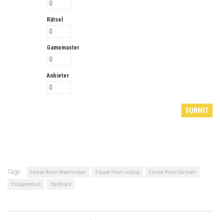
Rätsel
Gamemaster
Anbieter
Tags:
Escape Room Bewertungen
Escape Room Leipzig
Escape Room Sachsen
Escapeventure
StarWreck