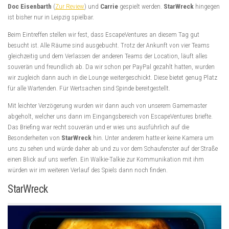
Doc Eisenbarth
(
Zur Review
) und
Carrie
gespielt werden.
StarWreck
hingegen
ist bisher nur in Leipzig spielbar.
Beim Eintreffen stellen wir fest, dass EscapeVentures an diesem Tag gut
besucht ist. Alle Räume sind ausgebucht. Trotz der Ankunft von vier Teams
gleichzeitig und dem Verlassen der anderen Teams der Location, läuft alles
souverän und freundlich ab. Da wir schon per PayPal gezahlt hatten, wurden
wir zugleich dann auch in die Lounge weitergeschickt. Diese bietet genug Platz
für alle Wartenden. Für Wertsachen sind Spinde bereitgestellt.
Mit leichter Verzögerung wurden wir dann auch von unserem Gamemaster
abgeholt, welcher uns dann im Eingangsbereich von EscapeVentures briefte.
Das Briefing war recht souverän und er wies uns ausführlich auf die
Besonderheiten von
StarWreck
hin. Unter anderem hatte er keine Kamera um
uns zu sehen und würde daher ab und zu vor dem Schaufenster auf der Straße
einen Blick auf uns werfen. Ein Walkie-Talkie zur Kommunikation mit ihm
würden wir im weiteren Verlauf des Spiels dann noch finden.
StarWreck