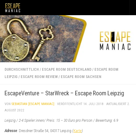
Unter dem Inhalt
DURCHSCHNITTLICH
/
ESCAPE ROOM DEUTSCHLAND
/
ESCAPE ROOM
LEIPZIG
/
ESCAPE ROOM REVIEW
/
ESCAPE ROOM SACHSEN
EscapeVenture – StarWreck – Escape Room Leipzig
VON
SEBASTIAN [ESCAPE MANIAC]
· VERÖFFENTLICHT
14. JULI 2018
· AKTUALISIERT
2.
AUGUST 2022
Leipzig / 2-4 Spieler:innen/ Preis: 15 – 30 Euro pro Person / Bewertung: 6.9
Adresse
:
Dresdner Straße 54, 04317 Leipzig
(
Karte
)