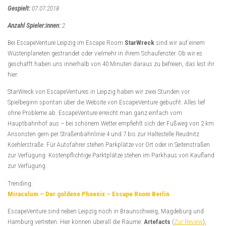
Gespielt:
07.07.2018
Anzahl Spieler:innen:
2
Bei EscapeVenture Leipzig im Escape Room
StarWreck
sind wir auf einem
Wüstenplaneten gestrandet oder vielmehr in ihrem Schaufenster. Ob wir es
geschafft haben uns innerhalb von 40 Minuten daraus zu befreien, das lest ihr
hier.
StarWreck von EscapeVentures in Leipzig haben wir zwei Stunden vor
Spielbeginn spontan über die Website von EscapeVenture gebucht. Alles lief
ohne Probleme ab. EscapeVenture erreicht man ganz einfach vom
Hauptbahnhof aus – bei schönem Wetter empfiehlt sich der Fußweg von 2 km.
Ansonsten gern per Straßenbahnlinie 4 und 7 bis zur Haltestelle Reudnitz
Koehlerstraße. Für Autofahrer stehen Parkplätze vor Ort oder in Seitenstraßen
zur Verfügung. Kostenpflichtige Parktplätze stehen im Parkhaus von Kaufland
zur Verfügung.
Trending:
Miraculum – Der goldene Phoenix – Escape Room Berlin
EscapeVenture sind neben Leipzig noch in Braunschweig, Magdeburg und
Hamburg vertreten. Hier können überall die Räume:
Artefacts
(
Zur Review
),