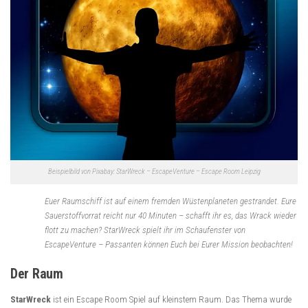
Beispielbild von Pixabay: StarWreck – EscapeVenture – Escape Room Leipzig
Euer Raumschiff ist auf einem fremden Wüstenplaneten gestrandet. Eure
Sauerstoffvorrat reicht nur 40 Minuten – schafft ihr es, das Wrack wieder
flott zu machen? StarWreck spielt ihr im Schaufenster von
EscapeVenture – Passanten können Euch bei Eurer Mission beobachten!
Der Raum
StarWreck
ist ein Escape Room Spiel auf kleinstem Raum. Das Thema wurde