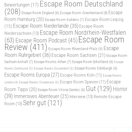
Escape Room Deutschland
Bewertungen
(17)
(208)
Escape
Escape Room Griechenland
(8)
Escape Room England
(6)
Room Hamburg
(20)
Escape Room Leipzig
Escape Room Koblenz
(7)
Escape Room Niederlande
(35)
(15)
Escape Room
Escape Room Nordrhein-Westfalen
Niedersachsen
(13)
Escape Room
(63)
Escape Room Podcast
(45)
Review
(411)
Escape
Escape Room Rheinland-Pfalz
(9)
Room Ruhrgebiet
(36)
Escape Room Sachsen
(21)
Escape Room
Sachsen-Anhalt
(7)
Escape Rooms Athen
(7)
Escape Room Schottland
(6)
Escape
Rooms Dortmund
(5)
Escape Rooms Düsseldorf
(5)
Escape Rooms Edinburgh
(6)
Escape Rooms Europa
(27)
Escape Rooms Köln
(11)
Escape Rooms
Escape
Escape Room Spanien
(11)
Escape Rooms Osnabrück
(5)
London
(4)
Gut
(129)
Horror
Room Tipps
(20)
Escape Room Vitoria-Gasteiz
(6)
(39)
Immersives Abenteuer
(25)
Interview
(13)
Remote Escape
Sehr gut
(121)
Room
(13)