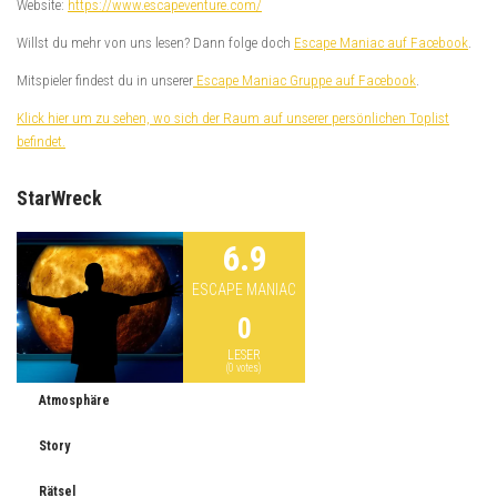
Website:
https://www.escapeventure.com/
Willst du mehr von uns lesen? Dann folge doch
Escape Maniac auf Facebook
.
Mitspieler findest du in unserer
Escape Maniac Gruppe auf Facebook
.
Klick hier um zu sehen, wo sich der Raum auf unserer persönlichen Toplist
befindet.
StarWreck
6.9
ESCAPE MANIAC
0
LESER
(
0
votes)
Atmosphäre
Story
Rätsel