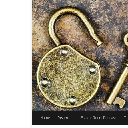
Unter dem Inhalt
Home
Reviews
Escape Room Podcast
To