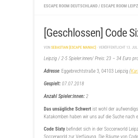
ESCAPE ROOM DEUTSCHLAND
/
ESCAPE ROOM LEIPZ
[Geschlossen] Code Si
VON
SEBASTIAN [ESCAPE MANIAC]
· VERÖFFENTLICHT
13. JUL
Leipzig / 2-5 Spieler:innen/ Preis: 23 – 34 Euro p
Adresse
:
Eggebrechtstraße 3
,
04103 Leipzig
(
Kar
Gespielt:
07.07.2018
Anzahl Spieler:innen:
2
Das unsägliche Schwert
ist wohl der aufwendig
Katakomben haben wir uns auf die Suche nach e
Code Sixty
befindet sich in der Soccerworld Leip
Soccerworld zur Verfügung. Die Räume von Code S