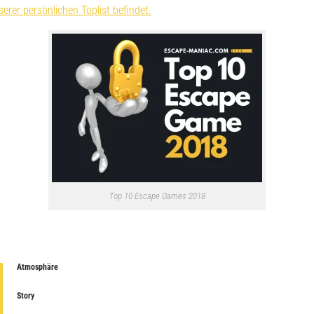
erer persönlichen Toplist befindet.
Top 10 Escape Games 2018
Atmosphäre
Story