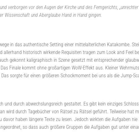
h und verborgen vor den Augen der Kirche und des Femgerichts, „unrechter“
n der Wissenschaft und Aberglaube Hand in Hand gingen.
ge in das authentische Setting einer mittelalterlichen Katakombe. St
d allerhand historisch wirkende Requisiten tragen zum Look and Feel be
 auch gekonnt kaligraphisch in Szene gesetzt mit entsprechender glaub
ei. Das Finale kommt ohne großartigen WoW-Effekt aus. Kleiner Wehrmut
Das sorgte für einen größeren Schockmoment bei uns als die Jump-Sc
ch und durch abwechslungsreich gestaltet. Es gibt kein einziges Schlo
Man wird durch Tagebücher von Rätsel zu Rätsel geführt. Teilweise hat 
 davor haben längere Texte zu lesen. Jedoch wirkten die Aufgaben nie 
 angeordnet, so dass auch größere Gruppen die Aufgaben gut unter einan