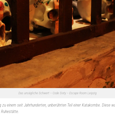
Das unsägliche Schwert – Code Sixty – Escape Room Leipzig
ng zu einem seit Jahrhunderten, unberührten Teil einer Katakombe. Diese 
n Ruhestätte.