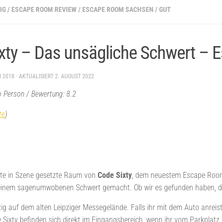
IG
/
ESCAPE ROOM REVIEW
/
ESCAPE ROOM SACHSEN
/
GUT
xty – Das unsägliche Schwert – 
I 2018
· AKTUALISIERT
2. AUGUST 2022
ro Person / Bewertung: 8.2
te
)
ste in Szene gesetzte Raum von
Code Sixty
, dem neuestem Escape Room
inem sagenumwobenen Schwert gemacht. Ob wir es gefunden haben, das 
zig auf dem alten Leipziger Messegelände. Falls ihr mit dem Auto anrei
ixty befinden sich direkt im Eingangsbereich, wenn ihr vom Parkplatz a