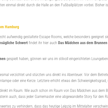
 einmal direkt durch die Halle an den Fußballplätzen vorbei. Bisher is
oom Hamburg
recht aufwendig gestaltete Escape Rooms, welche besonders geeignet sin
nsägliche Schwert
findet ihr hier auch
Das Mädchen aus dem Brunne
nnen
gespielt haben, gönnen wir uns im stilvoll eingerichteten Loungebere
iesmal verzichtet und stürzten uns direkt ins Abenteuer. Vor dem Betre
rnlampe oder eine Kerze. Letztere erhöht etwas den Schwierigkeitsgrad, 
der direkt im Raum. Wie auch schon im Raum von Das Mädchen aus dem 
erin auch, dass jeder Gamemaster eine abgewandelte Story für den R
ertes zu verhindern, dass das heutige Leipzig im Mittelalter verschwi