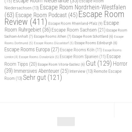
Escape Room Niederlande
(35)
(15)
Escape Room
Escape Room Nordrhein-Westfalen
Niedersachsen
(13)
Escape Room
(63)
Escape Room Podcast
(45)
Review
(411)
Escape
Escape Room Rheinland-Pfalz
(9)
Room Ruhrgebiet
(36)
Escape Room Sachsen
(21)
Escape Room
Sachsen-Anhalt
(7)
Escape Rooms Athen
(7)
Escape Room Schottland
(6)
Escape
Rooms Dortmund
(5)
Escape Rooms Düsseldorf
(5)
Escape Rooms Edinburgh
(6)
Escape Rooms Europa
(27)
Escape Rooms Köln
(11)
Escape Rooms
Escape
Escape Room Spanien
(11)
Escape Rooms Osnabrück
(5)
London
(4)
Gut
(129)
Horror
Room Tipps
(20)
Escape Room Vitoria-Gasteiz
(6)
(39)
Immersives Abenteuer
(25)
Interview
(13)
Remote Escape
Sehr gut
(121)
Room
(13)