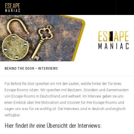
Unter dem Inhalt
BEHIND THE DOOR – INTERVIEWS
Für
Behind the Door
sprechen wir mit den Leuten, welche hinter der Tür eines
Escape Rooms sitzen. Wir sprechen mit Besitzern, Gründern und Gamemastern
von Escape Rooms in Deutschland und weltweit. Im Interview geben sie uns
einen Einblick über ihre Motivation und Visionen für ihre Escape Rooms und
sagen uns was für sie wichtig ist. Die Interviews sind in deutsch und englisch
verfügbar.
Hier findet ihr eine Übersicht der Interviews: