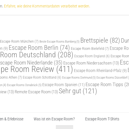
en.
Erfahre, wie deine Kommentardaten verarbeitet werden.
Brettspiele
(82)
Dur
 Escape Room München
(7)
Beste Escape Rooms Bamberg
(5)
Escape Room Berlin
(74)
Escape Roo
en
(9)
Escape Room Bielefeld
(7)
 Room Deutschland
(208)
Escape Room
Escape Room England
(6)
Esc
scape Room Niederlande
(35)
Escape Room Niedersachsen
(13)
ape Room Review
(411)
Escape Room Rheinland-Pfalz
(9)
Rooms Athen
(7)
Escape Room Schottland
(6)
Escape Rooms Dortmund
(5)
Escape Rooms Düsseldorf
(
Escape Room Tipps
(2
Escape Room Spanien
(11)
Escape Rooms Osnabrück
(5)
on
(4)
Sehr gut
(121)
view
(13)
Remote Escape Room
(13)
n & Erlebnisse
Was ist ein Escape Room?
Escape Room T-Shirts