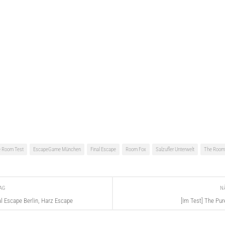
 Room Test
EscapeGame München
Final Escape
Room Fox
Salzufler Unterwelt
The Room
RAG
N
al Escape Berlin, Harz Escape
[Im Test] The Pu