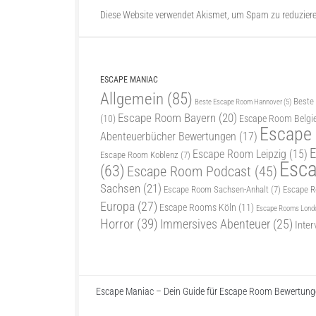
Diese Website verwendet Akismet, um Spam zu reduzier
ESCAPE MANIAC
Allgemein
(85)
Beste
Beste Escape Room Hannover
(5)
Escape Room Bayern
(20)
(10)
Escape Room Belgi
Escape
Abenteuerbücher Bewertungen
(17)
E
Escape Room Leipzig
(15)
Escape Room Koblenz
(7)
Esc
(63)
Escape Room Podcast
(45)
Sachsen
(21)
Escape Room Sachsen-Anhalt
(7)
Escape 
Europa
(27)
Escape Rooms Köln
(11)
Escape Rooms Lond
Horror
(39)
Immersives Abenteuer
(25)
Inter
Escape Maniac – Dein Guide für Escape Room Bewertunge