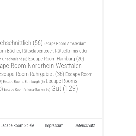
chschnittlich
(56)
Escape Room Amsterdam
m Bücher, Rätselabenteuer, Rätselkrimis oder
Escape Room Hamburg
(20)
 Griechenland
(8)
ape Room Nordrhein-Westfalen
Escape Room Ruhrgebiet
(36)
Escape Room
Escape Rooms
5)
Escape Rooms Edinburgh
(6)
Gut
(129)
0)
Escape Room Vitoria-Gasteiz
(6)
Escape Room Spiele
Impressum
Datenschutz