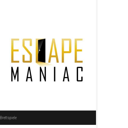
Brettspiele