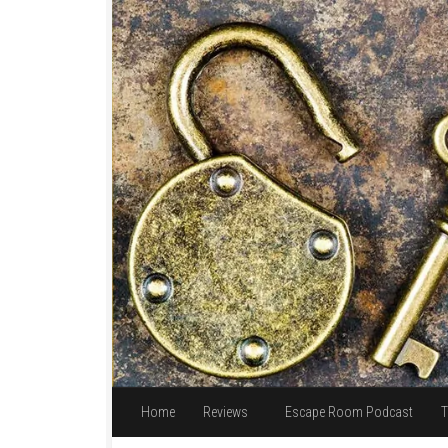
Unter dem Inhalt
Home
Reviews
Escape Room Podcast
T