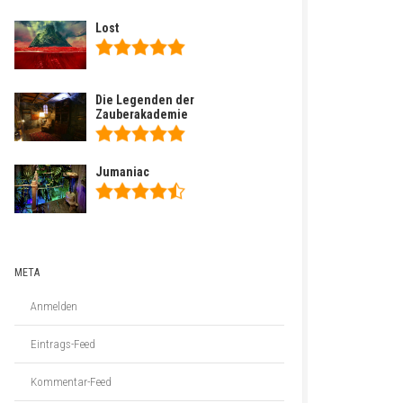
Lost
Die Legenden der
Zauberakademie
Jumaniac
META
Anmelden
Eintrags-Feed
Kommentar-Feed