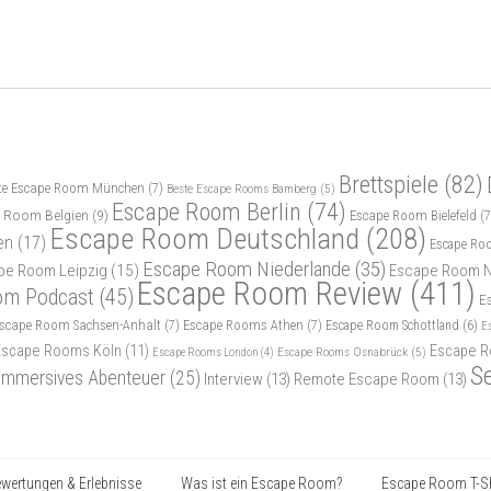
Brettspiele
(82)
te Escape Room München
(7)
Beste Escape Rooms Bamberg
(5)
Escape Room Berlin
(74)
 Room Belgien
(9)
Escape Room Bielefeld
(7
Escape Room Deutschland
(208)
en
(17)
Escape Ro
Escape Room Niederlande
(35)
pe Room Leipzig
(15)
Escape Room N
Escape Room Review
(411)
om Podcast
(45)
E
scape Room Sachsen-Anhalt
(7)
Escape Rooms Athen
(7)
Escape Room Schottland
(6)
E
Escape Rooms Köln
(11)
Escape R
Escape Rooms Osnabrück
(5)
Escape Rooms London
(4)
S
Immersives Abenteuer
(25)
Interview
(13)
Remote Escape Room
(13)
wertungen & Erlebnisse
Was ist ein Escape Room?
Escape Room T-Sh