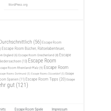
WordPress.org
Durchschnittlich
(56)
Escape Room
Escape Room Bücher, Rätselabenteuer,
)
Escape
Escape Room Griechenland
(8)
om England
(6)
Escape Room
iedersachsen
(13)
Escape Room
scape Room Rheinland-Pfalz
(9)
scape Rooms Dortmund
(5)
Escape Rooms Düsseldorf
(5)
Escape
Escape Room Tipps
(20)
oom Spanien
(11)
Escape
ehr gut
(121)
irts
Escape Room Spiele
Impressum