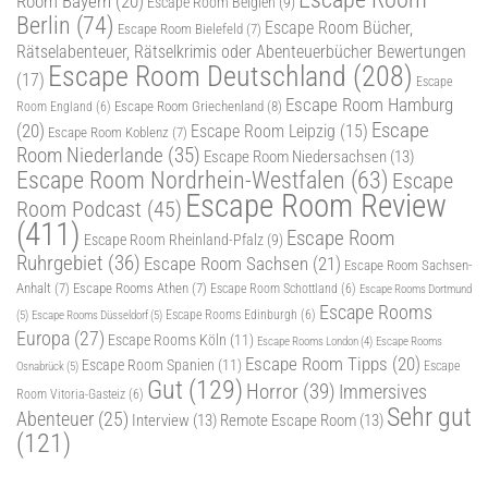
Room Bayern
(20)
Escape Room Belgien
(9)
Berlin
(74)
Escape Room Bücher,
Escape Room Bielefeld
(7)
Rätselabenteuer, Rätselkrimis oder Abenteuerbücher Bewertungen
Escape Room Deutschland
(208)
(17)
Escape
Escape Room Hamburg
Escape Room Griechenland
(8)
Room England
(6)
Escape
(20)
Escape Room Leipzig
(15)
Escape Room Koblenz
(7)
Room Niederlande
(35)
Escape Room Niedersachsen
(13)
Escape Room Nordrhein-Westfalen
(63)
Escape
Escape Room Review
Room Podcast
(45)
(411)
Escape Room
Escape Room Rheinland-Pfalz
(9)
Ruhrgebiet
(36)
Escape Room Sachsen
(21)
Escape Room Sachsen-
Anhalt
(7)
Escape Rooms Athen
(7)
Escape Room Schottland
(6)
Escape Rooms Dortmund
Escape Rooms
(5)
Escape Rooms Düsseldorf
(5)
Escape Rooms Edinburgh
(6)
Europa
(27)
Escape Rooms Köln
(11)
Escape Rooms
Escape Rooms London
(4)
Escape Room Tipps
(20)
Escape Room Spanien
(11)
Osnabrück
(5)
Escape
Gut
(129)
Horror
(39)
Immersives
Room Vitoria-Gasteiz
(6)
Sehr gut
Abenteuer
(25)
Interview
(13)
Remote Escape Room
(13)
(121)