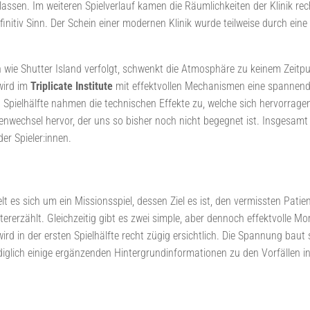
 lassen. Im weiteren Spielverlauf kamen die Räumlichkeiten der Klinik r
finitiv Sinn. Der Schein einer modernen Klinik wurde teilweise durch eine
ie Shutter Island verfolgt, schwenkt die Atmosphäre zu keinem Zeitpun
 wird im
Triplicate Institute
mit effektvollen Mechanismen eine spannend
n Spielhälfte nahmen die technischen Effekte zu, welche sich hervorrag
ssenwechsel hervor, der uns so bisher noch nicht begegnet ist. Insgesam
r Spieler:innen.
t es sich um ein Missionsspiel, dessen Ziel es ist, den vermissten Patie
ererzählt. Gleichzeitig gibt es zwei simple, aber dennoch effektvolle Mom
d in der ersten Spielhälfte recht zügig ersichtlich. Die Spannung baut s
diglich einige ergänzenden Hintergrundinformationen zu den Vorfällen in 