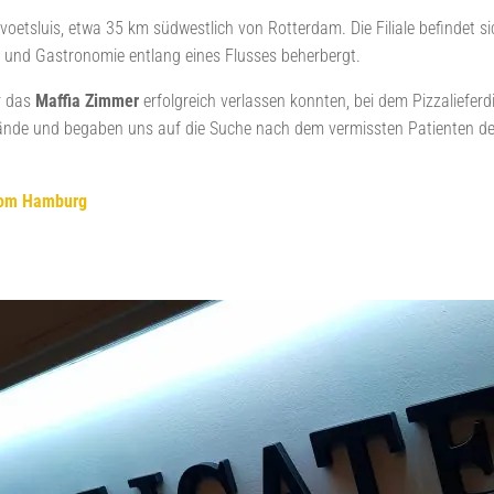
levoetsluis, etwa 35 km südwestlich von Rotterdam. Die Filiale befindet 
l und Gastronomie entlang eines Flusses beherbergt.
r das
Maffia
Zimmer
erfolgreich verlassen konnten, bei dem Pizzalieferd
ände und begaben uns auf die Suche nach dem vermissten Patienten der
oom Hamburg