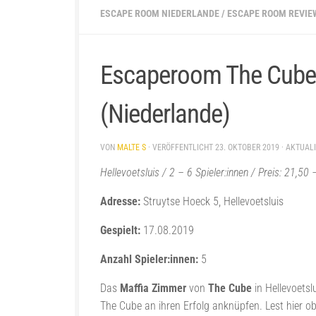
ESCAPE ROOM NIEDERLANDE
/
ESCAPE ROOM REVIE
Escaperoom The Cube –
(Niederlande)
VON
MALTE S
· VERÖFFENTLICHT
23. OKTOBER 2019
· AKTUAL
Hellevoetsluis / 2 – 6 Spieler:innen / Preis: 21,5
Adresse:
Struytse Hoeck 5, Hellevoetsluis
Gespielt:
17.08.2019
Anzahl Spieler:innen:
5
Das
Maffia Zimmer
von
The Cube
in Hellevoetsl
The Cube an ihren Erfolg anknüpfen. Lest hier ob