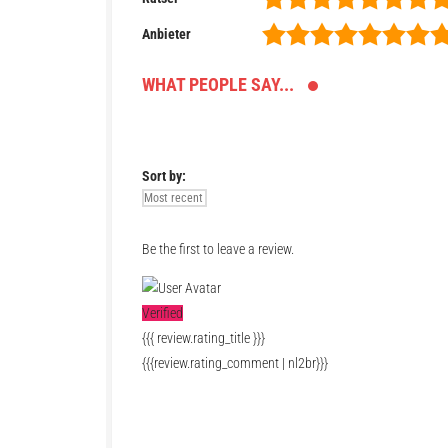
Anbieter
WHAT PEOPLE SAY...
Sort by:
Be the first to leave a review.
Verified
{{{ review.rating_title }}}
{{{review.rating_comment | nl2br}}}