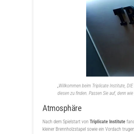
„Willkommen beim Triplicate Institute, DIE p
diesen zu finden. Passen Sie auf, denn wie
Atmosphäre
Nach dem Spielstart von
Triplicate Institute
fand
kleiner Brennholzstapel sowie ein Vordach trug