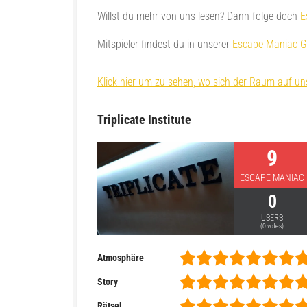
Willst du mehr von uns lesen? Dann folge doch
E
Mitspieler findest du in unserer
Escape Maniac G
Klick hier um zu sehen, wo sich der Raum auf uns
Triplicate Institute
9
ESCAPE MANIAC
0
USERS
(
0
votes)
Atmosphäre
Story
Rätsel