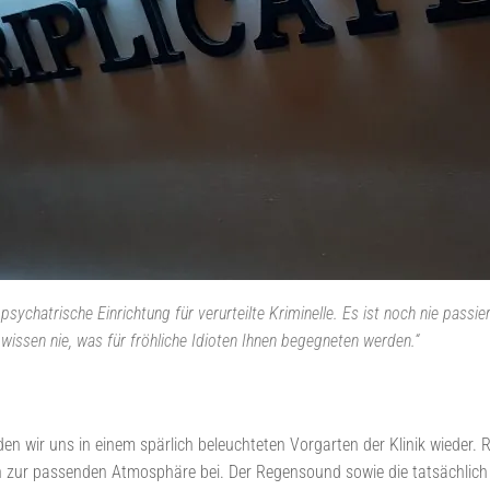
sychatrische Einrichtung für verurteilte Kriminelle. Es ist noch nie passiert,
 wissen nie, was für fröhliche Idioten Ihnen begegneten werden.“
en wir uns in einem spärlich beleuchteten Vorgarten der Klinik wieder. 
en zur passenden Atmosphäre bei. Der Regensound sowie die tatsächlich