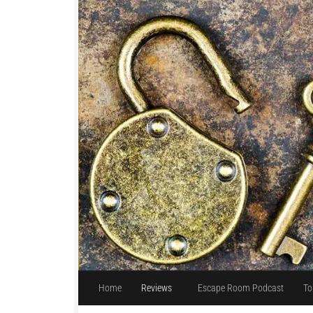
Unter dem Inhalt
Home
Reviews
Escape Room Podcast
To