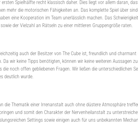
rsten Spielhälfte recht klassisch daher. Dies liegt vor allem daran, da
en mehr die motorischen Fähigkeiten an. Das komplette Spiel über sind d
aben eine Kooperation im Team unerlässlich machen. Das Schwierigkeitsn
owie der Vielzahl an Rätseln zu einer mittleren Gruppengröße raten.
gleichzeitig auch der Besitzer von The Cube ist, freundlich und charma
rm. Da wir keine Tipps benötigten, können wir keine weiteren Aussagen 
ns die noch offen gebliebenen Fragen. Wir ließen die unterschiedlichen S
s deutlich wurde.
n die Thematik einer Irrenanstalt auch ohne düstere Atmosphäre treffe
bringen und somit den Charakter der Nervenheilanstalt zu unterstreich
chslungsreichen Settings sowie einigen auch für uns unbekannten Mecha