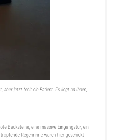
 aber jetzt fehlt ein Patient. Es liegt an Ihnen,
Rote Backsteine, eine massive Eingangstür, ein
 tropfende Regenrinne waren hier geschickt