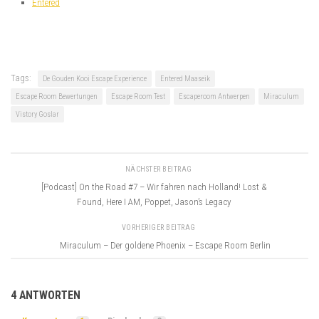
Entered
Tags:
De Gouden Kooi Escape Experience
Entered Maaseik
Escape Room Bewertungen
Escape Room Test
Escaperoom Antwerpen
Miraculum
Vistory Goslar
NÄCHSTER BEITRAG
[Podcast] On the Road #7 – Wir fahren nach Holland! Lost &
Found, Here I AM, Poppet, Jason’s Legacy
VORHERIGER BEITRAG
Miraculum – Der goldene Phoenix – Escape Room Berlin
4 ANTWORTEN