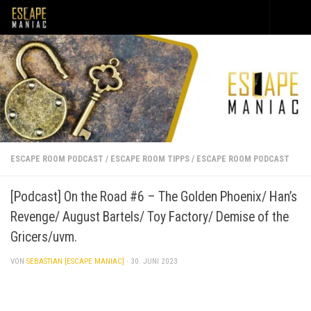
Unter dem Inhalt
ESCAPE ROOM PODCAST
/
ESCAPE ROOM TIPPS
/
ESCAPE ROOM PODCAST
[Podcast] On the Road #6 – The Golden Phoenix/ Han’s
Revenge/ August Bartels/ Toy Factory/ Demise of the
Gricers/uvm.
VON
SEBASTIAN [ESCAPE MANIAC]
·
30. JUNI 2023