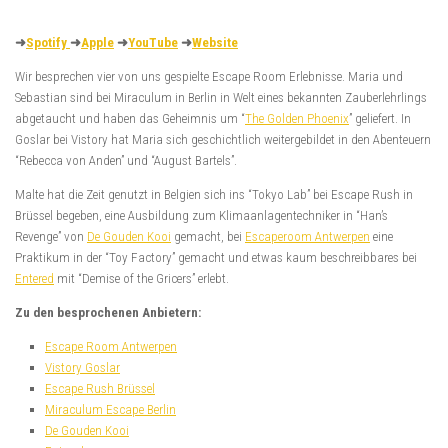
➜
Spotify
➜
Apple
➜
YouTube
➜
Website
Wir besprechen vier von uns gespielte Escape Room Erlebnisse. Maria und
Sebastian sind bei Miraculum in Berlin in Welt eines bekannten Zauberlehrlings
abgetaucht und haben das Geheimnis um “
The Golden Phoenix
” geliefert. In
Goslar bei Vistory hat Maria sich geschichtlich weitergebildet in den Abenteuern
“Rebecca von Anden” und “August Bartels”.
Malte hat die Zeit genutzt in Belgien sich ins “Tokyo Lab” bei Escape Rush in
Brüssel begeben, eine Ausbildung zum Klimaanlagentechniker in “Han’s
Revenge” von
De Gouden Kooi
gemacht, bei
Escaperoom Antwerpen
eine
Praktikum in der “Toy Factory” gemacht und etwas kaum beschreibbares bei
Entered
mit “Demise of the Gricers” erlebt.
Zu den besprochenen Anbietern:
Escape Room Antwerpen
Vistory Goslar
Escape Rush Brüssel
Miraculum Escape Berlin
De Gouden Kooi