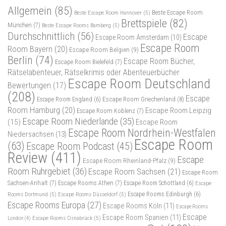
Allgemein
(85)
Beste Escape Room
Beste Escape Room Hannover
(5)
Brettspiele
(82)
München
(7)
Beste Escape Rooms Bamberg
(5)
Durchschnittlich
(56)
Escape
Escape Room Amsterdam
(10)
Escape Room
Room Bayern
(20)
Escape Room Belgien
(9)
Berlin
(74)
Escape Room Bücher,
Escape Room Bielefeld
(7)
Rätselabenteuer, Rätselkrimis oder Abenteuerbücher
Escape Room Deutschland
Bewertungen
(17)
(208)
Escape
Escape Room Griechenland
(8)
Escape Room England
(6)
Room Hamburg
(20)
Escape Room Leipzig
Escape Room Koblenz
(7)
Escape Room Niederlande
(35)
(15)
Escape Room
Escape Room Nordrhein-Westfalen
Niedersachsen
(13)
Escape Room
(63)
Escape Room Podcast
(45)
Review
(411)
Escape
Escape Room Rheinland-Pfalz
(9)
Room Ruhrgebiet
(36)
Escape Room Sachsen
(21)
Escape Room
Sachsen-Anhalt
(7)
Escape Rooms Athen
(7)
Escape Room Schottland
(6)
Escape
Rooms Dortmund
(5)
Escape Rooms Düsseldorf
(5)
Escape Rooms Edinburgh
(6)
Escape Rooms Europa
(27)
Escape Rooms Köln
(11)
Escape Rooms
Escape
Escape Room Spanien
(11)
Escape Rooms Osnabrück
(5)
London
(4)