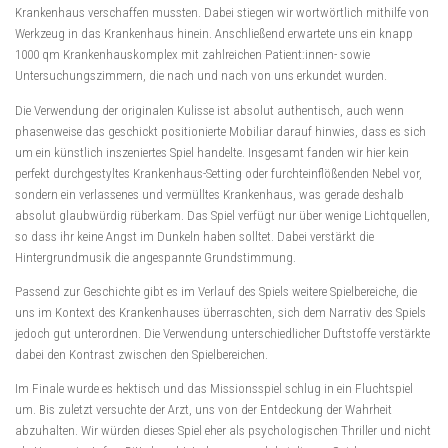
Krankenhaus verschaffen mussten. Dabei stiegen wir wortwörtlich mithilfe von
Werkzeug in das Krankenhaus hinein. Anschließend erwartete uns ein knapp
1000 qm Krankenhauskomplex mit zahlreichen Patient:innen- sowie
Untersuchungszimmern, die nach und nach von uns erkundet wurden.
Die Verwendung der originalen Kulisse ist absolut authentisch, auch wenn
phasenweise das geschickt positionierte Mobiliar darauf hinwies, dass es sich
um ein künstlich inszeniertes Spiel handelte. Insgesamt fanden wir hier kein
perfekt durchgestyltes Krankenhaus-Setting oder furchteinflößenden Nebel vor,
sondern ein verlassenes und vermülltes Krankenhaus, was gerade deshalb
absolut glaubwürdig rüberkam. Das Spiel verfügt nur über wenige Lichtquellen,
so dass ihr keine Angst im Dunkeln haben solltet. Dabei verstärkt die
Hintergrundmusik die angespannte Grundstimmung.
Passend zur Geschichte gibt es im Verlauf des Spiels weitere Spielbereiche, die
uns im Kontext des Krankenhauses überraschten, sich dem Narrativ des Spiels
jedoch gut unterordnen. Die Verwendung unterschiedlicher Duftstoffe verstärkte
dabei den Kontrast zwischen den Spielbereichen.
Im Finale wurde es hektisch und das Missionsspiel schlug in ein Fluchtspiel
um. Bis zuletzt versuchte der Arzt, uns von der Entdeckung der Wahrheit
abzuhalten. Wir würden dieses Spiel eher als psychologischen Thriller und nicht