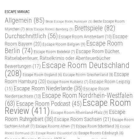
ESCAPE MANIAC
Allgemein
(85)
Beste Escape Room
Beste Escape Room Hannover
(5)
Brettspiele
(82)
München
(7)
Beste Escape Rooms Bamberg
(5)
Durchschnittlich
(56)
Escape
Escape Room Amsterdam
(10)
Escape Room
Room Bayern
(20)
Escape Room Belgien
(9)
Berlin
(74)
Escape Room Bücher,
Escape Room Bielefeld
(7)
Rätselabenteuer, Rätselkrimis oder Abenteuerbücher
Escape Room Deutschland
Bewertungen
(17)
(208)
Escape
Escape Room Griechenland
(8)
Escape Room England
(6)
Room Hamburg
(20)
Escape Room Leipzig
Escape Room Koblenz
(7)
Escape Room Niederlande
(35)
(15)
Escape Room
Escape Room Nordrhein-Westfalen
Niedersachsen
(13)
Escape Room
(63)
Escape Room Podcast
(45)
Review
(411)
Escape
Escape Room Rheinland-Pfalz
(9)
Room Ruhrgebiet
(36)
Escape Room Sachsen
(21)
Escape Room
Sachsen-Anhalt
(7)
Escape Rooms Athen
(7)
Escape Room Schottland
(6)
Escape
Rooms Dortmund
(5)
Escape Rooms Düsseldorf
(5)
Escape Rooms Edinburgh
(6)