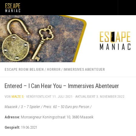
Unter dem Inhalt
ESCAPE ROOM BELGIEN
/
HORROR
/
IMMERSIVES ABENTEUER
Entered – I Can Hear You – Immersives Abenteuer
VON
MALTE S
· VERÖFFENTLICHT
11. JULI 2021
· AKTUALISIERT
3. NOVEMBER 2022
Maaseik / 3 – 7 Spieler / Preis: 60 – 50 Euro pro Person /
Adresse:
Monseigneur Koningsstraat 10, 3680 Maaseik
Gespielt:
19.06.2021