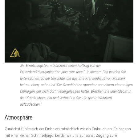
„Ihr Ermittlungsteam bekommt einen Auftrag von der
Privatdetektivorganisation „das rote Auge“. In diesem Fall werden Sie
untersuchen, ob die Gerüchte, die das alte Krankenhaus von Maaseik
heimsuchen, wahr sind. Die Geschichten sprechen von einem ehemaligen
Chirurgen, der sich dort niedergelassen hätte. Brechen Sie unentdeckt in
das Krankenhaus ein und versuchen Sie, die ganze Wahrheit
aufzudecken.“
Atmosphäre
Zunächst fühlte sich der Einbruch tatsächlich wie ein Einbruch an. Es begann
mit einer kleinen Schnitzeljagd, bei der wir uns zunächst Zugang zum