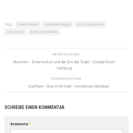
Tags:
Entered Maaseik
Escape Room Belgien
Horror Escape Room
I can hear you
Immersives Abenteuer
NÄCHSTER BEITRAG
Skurrilum – Ernie Hudson und der Zoo des Todes – Escape Room
Hamburg
VORHERIGER BEITRAG
DarkPark – Stay in the Dark – Immersives Abenteuer
SCHREIBE EINEN KOMMENTAR
Kommentar
*