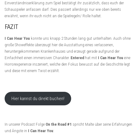
Einverständniserklärung zum Spiel bestätigt ihr zusätzlich, dass euch der
Schauspieler anfassen darf. Dies passiert allerdings nur wie oben bereits
erwähnt, wenn ihr euch nicht an die Spielregeln/ Rolle haltet.
FAZIT
I Can Hear You
konnte uns knapp 2 Stunden lang gut unterhalten. Auch ohne
große Showeffekte überzeugt hier die Ausstattung eines verlassenen,
heruntergekommenen Krankenhauses und erzeugt gerade aufgrund der
Einfachheit einen immersiven Charakter.
Entered
hat mit
I Can Hear You
eine
Horrorexperience inszeniert, welche den Fokus bewusst auf die Geschichte legt
und diese mit einem Twist erzählt.
Hier kannst du direkt buchen!
In unserer Podcast Folge
On the Road #1
spricht Malte über seine Erfahrungen
und Ängste in
I Can Hear You
: