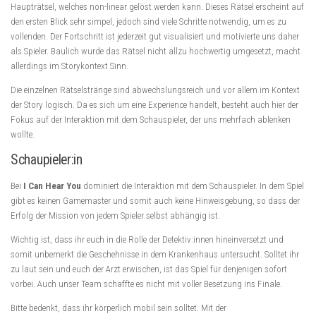
Haupträtsel, welches non-linear gelöst werden kann. Dieses Rätsel erscheint auf
den ersten Blick sehr simpel, jedoch sind viele Schritte notwendig, um es zu
vollenden. Der Fortschritt ist jederzeit gut visualisiert und motivierte uns daher
als Spieler. Baulich wurde das Rätsel nicht allzu hochwertig umgesetzt, macht
allerdings im Storykontext Sinn.
Die einzelnen Rätselstränge sind abwechslungsreich und vor allem im Kontext
der Story logisch. Da es sich um eine Experience handelt, besteht auch hier der
Fokus auf der Interaktion mit dem Schauspieler, der uns mehrfach ablenken
wollte.
Schaupieler:in
Bei
I Can Hear You
dominiert die Interaktion mit dem Schauspieler. In dem Spiel
gibt es keinen Gamemaster und somit auch keine Hinweisgebung, so dass der
Erfolg der Mission von jedem Spieler selbst abhängig ist.
Wichtig ist, dass ihr euch in die Rolle der Detektiv:innen hineinversetzt und
somit unbemerkt die Geschehnisse in dem Krankenhaus untersucht. Solltet ihr
zu laut sein und euch der Arzt erwischen, ist das Spiel für denjenigen sofort
vorbei. Auch unser Team schaffte es nicht mit voller Besetzung ins Finale.
Bitte bedenkt, dass ihr körperlich mobil sein solltet. Mit der