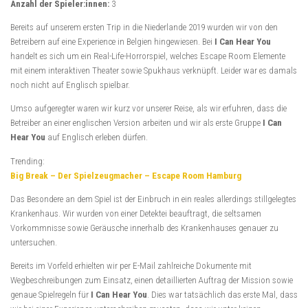
Anzahl der Spieler:innen:
3
Bereits auf unserem ersten Trip in die Niederlande 2019 wurden wir von den
Betreibern auf eine Experience in Belgien hingewiesen. Bei
I Can Hear You
handelt es sich um ein Real-Life-Horrorspiel, welches Escape Room Elemente
mit einem interaktiven Theater sowie Spukhaus verknüpft. Leider war es damals
noch nicht auf Englisch spielbar.
Umso aufgeregter waren wir kurz vor unserer Reise, als wir erfuhren, dass die
Betreiber an einer englischen Version arbeiten und wir als erste Gruppe
I Can
Hear You
auf Englisch erleben dürfen.
Trending:
Big Break – Der Spielzeugmacher – Escape Room Hamburg
Das Besondere an dem Spiel ist der Einbruch in ein reales allerdings stillgelegtes
Krankenhaus. Wir wurden von einer Detektei beauftragt, die seltsamen
Vorkommnisse sowie Geräusche innerhalb des Krankenhauses genauer zu
untersuchen.
Bereits im Vorfeld erhielten wir per E-Mail zahlreiche Dokumente mit
Wegbeschreibungen zum Einsatz, einen detaillierten Auftrag der Mission sowie
genaue Spielregeln für
I Can Hear You
. Dies war tatsächlich das erste Mal, dass