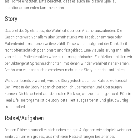
als Horror einstufen. Bitte beachtet, dass es auch bei diesem Spiel zu
Isolationsmomenten kommen kann.
Story
Das Ziel des Spiels ist es, die Wahrheit über den Arzt herauszufinden. Die
Geschichte wird vor allem über Schriftstücke wie Tagebucheinträge oder
Patienteninformationen weitererzählt. Diese waren aufgrund der Dunkelheit
recht offensichtlich positioniert und festgeklebt. Eine Visualisierung mit Hilfe
von echten Patientenakten wäre hier atmosphärischer. Zusätzlich erhielten wir
per Diktiergerät Sprachnachrichten, mit denen wir der Wahrheit näherkamen.
Schön war es, dass sich diese etwas mehr in die Story integriert anfühlten.
Wie oben bereits erwähnt, wird die Story jedoch auch per Kulisse weitererzählt.
Der Twist in der Story hat mich persönlich überraschen und überzeugen
können. Nichts scheint auf den ersten Blick so, wie zunächst gedacht. Für ein
Real-Life-Horrorgame ist die Story detailliert ausgearbeitet und glaubwürdig
transportiert.
Rätsel/Aufgaben
Bei den Rätseln handelt es sich neben einigen Aufgaben wie beispielsweise der
Einbruch um ein großes, aus mehreren Rätselsträngen bestehendes