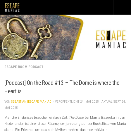
Unter dem Inhalt
ESCAPE ROOM PODCAST
[Podcast] On the Road #13 – The Dome is where the
Heart is
VON
SEBASTIAN [ESCAPE MANIAC]
· VERÖFFENTLICHT
24. MAI 2025
· AKTUALISIERT
24.
MAI 2025
Manche Erlebnisse brauchen einfach Zeit.
The Dome
bei Mama Bazooka in den
Niederlanden ist einer dieser Räume, der jahrelang auf der Bucketliste von Maria
stand. Ein Erlebnis, um das sich Mythen ranken, das regelmäßig in