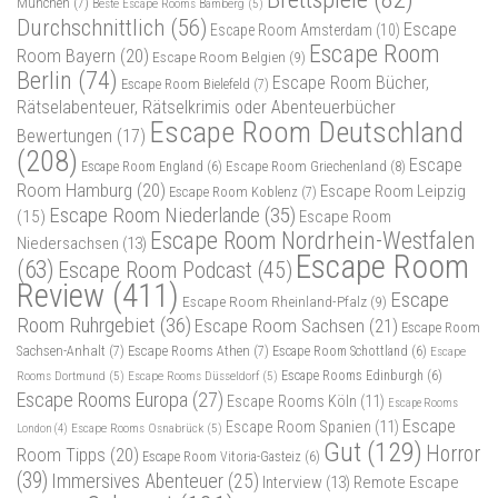
München
(7)
Beste Escape Rooms Bamberg
(5)
Durchschnittlich
(56)
Escape
Escape Room Amsterdam
(10)
Escape Room
Room Bayern
(20)
Escape Room Belgien
(9)
Berlin
(74)
Escape Room Bücher,
Escape Room Bielefeld
(7)
Rätselabenteuer, Rätselkrimis oder Abenteuerbücher
Escape Room Deutschland
Bewertungen
(17)
(208)
Escape
Escape Room Griechenland
(8)
Escape Room England
(6)
Room Hamburg
(20)
Escape Room Leipzig
Escape Room Koblenz
(7)
Escape Room Niederlande
(35)
(15)
Escape Room
Escape Room Nordrhein-Westfalen
Niedersachsen
(13)
Escape Room
(63)
Escape Room Podcast
(45)
Review
(411)
Escape
Escape Room Rheinland-Pfalz
(9)
Room Ruhrgebiet
(36)
Escape Room Sachsen
(21)
Escape Room
Sachsen-Anhalt
(7)
Escape Rooms Athen
(7)
Escape Room Schottland
(6)
Escape
Rooms Dortmund
(5)
Escape Rooms Düsseldorf
(5)
Escape Rooms Edinburgh
(6)
Escape Rooms Europa
(27)
Escape Rooms Köln
(11)
Escape Rooms
Escape
Escape Room Spanien
(11)
Escape Rooms Osnabrück
(5)
London
(4)
Gut
(129)
Horror
Room Tipps
(20)
Escape Room Vitoria-Gasteiz
(6)
(39)
Immersives Abenteuer
(25)
Interview
(13)
Remote Escape