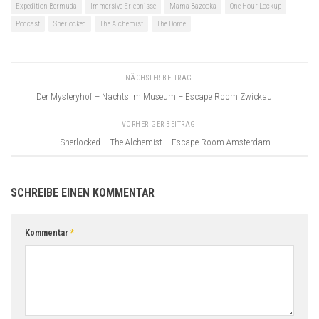
Expedition Bermuda
Immersive Erlebnisse
Mama Bazooka
One Hour Lockup
Podcast
Sherlocked
The Alchemist
The Dome
NÄCHSTER BEITRAG
Der Mysteryhof – Nachts im Museum – Escape Room Zwickau
VORHERIGER BEITRAG
Sherlocked – The Alchemist – Escape Room Amsterdam
SCHREIBE EINEN KOMMENTAR
Kommentar
*