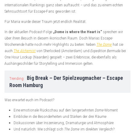
internationalen Rankings ganz oben auftaucht – und das zu einem echten
Sehnsuchtsort für Escape-Fans geworden ist.
Für Maria wurde dieser Traum jetzt endlich Realität.
In der aktuellen Podcast-Folge
„Dome is where the Heart is“
sprechen wir
über ihren Besuch in diesem ikonischen Raum. Doch Marias Escape-
Wochenende hatte noch mehr Highlights zu bieten: Neben
The Dome
hat sie
auch
The Alchemist
von Sherlocked (Amsterdam) und
Expedition Bermuda
bei
One Hour Lockup (Naarden) gespielt – zwei Erlebnisse, die ebenfalls als
Aushängeschilder für Storytelling und Immersion gelten.
Big Break – Der Spielzeugmacher – Escape
Trending:
Room Hamburg
Was erwartet euch im Podcast?
Eine emotionale Rückschau auf den langersehnten
Dome
-Moment
Einblicke in die Besonderheiten und Stärken der drei Räume
Diskussionen über Inszenierung, Dramaturgie und Atmosphäre
Und natürlich: Wie schlägt sich
The Dome
im direkten Vergleich?