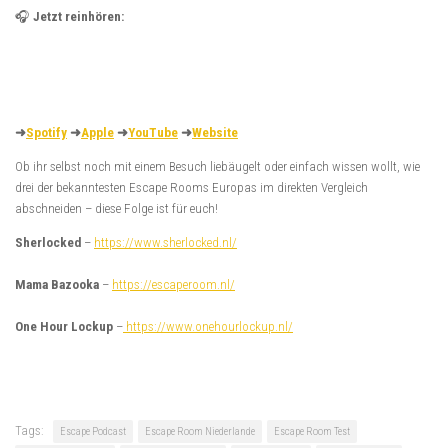
🎧
Jetzt reinhören:
➜
Spotify
➜
Apple
➜
YouTube
➜
Website
Ob ihr selbst noch mit einem Besuch liebäugelt oder einfach wissen wollt, wie
drei der bekanntesten Escape Rooms Europas im direkten Vergleich
abschneiden – diese Folge ist für euch!
Sherlocked
–
https://www.sherlocked.nl/
Mama Bazooka
–
https://escaperoom.nl/
One Hour Lockup
–
https://www.onehourlockup.nl/
Tags:
Escape Podcast
Escape Room Niederlande
Escape Room Test