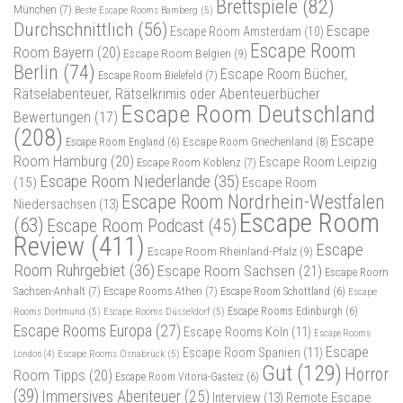
Brettspiele
(82)
München
(7)
Beste Escape Rooms Bamberg
(5)
Durchschnittlich
(56)
Escape
Escape Room Amsterdam
(10)
Escape Room
Room Bayern
(20)
Escape Room Belgien
(9)
Berlin
(74)
Escape Room Bücher,
Escape Room Bielefeld
(7)
Rätselabenteuer, Rätselkrimis oder Abenteuerbücher
Escape Room Deutschland
Bewertungen
(17)
(208)
Escape
Escape Room Griechenland
(8)
Escape Room England
(6)
Room Hamburg
(20)
Escape Room Leipzig
Escape Room Koblenz
(7)
Escape Room Niederlande
(35)
(15)
Escape Room
Escape Room Nordrhein-Westfalen
Niedersachsen
(13)
Escape Room
(63)
Escape Room Podcast
(45)
Review
(411)
Escape
Escape Room Rheinland-Pfalz
(9)
Room Ruhrgebiet
(36)
Escape Room Sachsen
(21)
Escape Room
Sachsen-Anhalt
(7)
Escape Rooms Athen
(7)
Escape Room Schottland
(6)
Escape
Rooms Dortmund
(5)
Escape Rooms Düsseldorf
(5)
Escape Rooms Edinburgh
(6)
Escape Rooms Europa
(27)
Escape Rooms Köln
(11)
Escape Rooms
Escape
Escape Room Spanien
(11)
Escape Rooms Osnabrück
(5)
London
(4)
Gut
(129)
Horror
Room Tipps
(20)
Escape Room Vitoria-Gasteiz
(6)
(39)
Immersives Abenteuer
(25)
Interview
(13)
Remote Escape