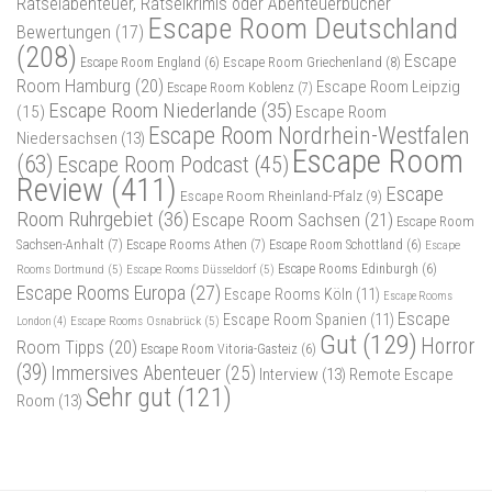
Rätselabenteuer, Rätselkrimis oder Abenteuerbücher
Escape Room Deutschland
Bewertungen
(17)
(208)
Escape
Escape Room Griechenland
(8)
Escape Room England
(6)
Room Hamburg
(20)
Escape Room Leipzig
Escape Room Koblenz
(7)
Escape Room Niederlande
(35)
(15)
Escape Room
Escape Room Nordrhein-Westfalen
Niedersachsen
(13)
Escape Room
(63)
Escape Room Podcast
(45)
Review
(411)
Escape
Escape Room Rheinland-Pfalz
(9)
Room Ruhrgebiet
(36)
Escape Room Sachsen
(21)
Escape Room
Sachsen-Anhalt
(7)
Escape Rooms Athen
(7)
Escape Room Schottland
(6)
Escape
Rooms Dortmund
(5)
Escape Rooms Düsseldorf
(5)
Escape Rooms Edinburgh
(6)
Escape Rooms Europa
(27)
Escape Rooms Köln
(11)
Escape Rooms
Escape
Escape Room Spanien
(11)
Escape Rooms Osnabrück
(5)
London
(4)
Gut
(129)
Horror
Room Tipps
(20)
Escape Room Vitoria-Gasteiz
(6)
(39)
Immersives Abenteuer
(25)
Interview
(13)
Remote Escape
Sehr gut
(121)
Room
(13)