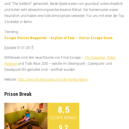
und “The Gallerist” gemeistert. Beide Spiele waren von grundauf unterschiedlich
und boten sehr abwechslungsreiche kreative Rätsel. Die Gamemaster waren
freundlich und haben eine tolle Atmosphäre verbreitet. Für uns mit einer der Top
3 Anbieter in Berlin.
Trending:
Escape Stories Wuppertal – Asylum of Fear – Horror Escape Room
[Update 01.01.2017]
Mittlerweie sind drei neue Räume von Final Escape –
The Puppeteer
,
Robot
Paranoia
und
Trabi Race 2030
– welche im Steampunk-, Cyberpunk- und
Dieselpunk-Stil gestaltet sind – eröffnet wurden.
Website:
http://www.final-escape.com/de/games/berlin
Prison Break
8.5
ESCAPE MANIAC
9.2