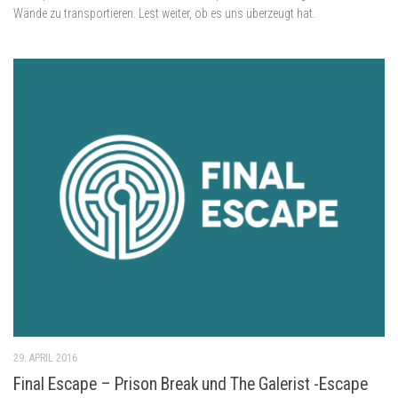
Wände zu transportieren. Lest weiter, ob es uns überzeugt hat.
29. APRIL 2016
Final Escape – Prison Break und The Galerist -Escape