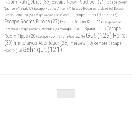
Room Ruhrgebiet
(36)
Escape Room Sachsen
(21)
Escape Room
Sachsen-Anhalt
(7)
Escape Rooms Athen
(7)
Escape Room Schottland
(6)
Escape
Rooms Dortmund
(5)
Escape Rooms Düsseldorf
(5)
Escape Rooms Edinburgh
(6)
Escape Rooms Europa
(27)
Escape Rooms Köln
(11)
Escape Rooms
Escape
Escape Room Spanien
(11)
Escape Rooms Osnabrück
(5)
London
(4)
Gut
(129)
Horror
Room Tipps
(20)
Escape Room Vitoria-Gasteiz
(6)
(39)
Immersives Abenteuer
(25)
Interview
(13)
Remote Escape
Sehr gut
(121)
Room
(13)
Escape Maniac © 2026. Alle Rechte vorbehalten.
Powered by
- Entworfen mit dem
Zu Hueman Pro wechseln