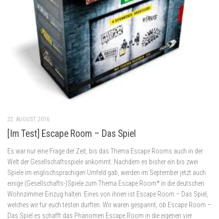
22. AUGUST 2016
[Im Test] Escape Room – Das Spiel
Es war nur eine Frage der Zeit, bis das Thema Escape Rooms auch in der
Welt der Gesellschaftsspiele ankommt. Nachdem es bisher ein bis zwei
Spiele im englischsprachigen Umfeld gab, werden im September jetzt auch
einige (Gesellschafts-)Spiele zum Thema Escape Room* in die deutschen
Wohnzimmer Einzug halten. Eines von ihnen ist Escape Room – Das Spiel,
welches wir für euch testen durften. Wir waren gespannt, ob Escape Room –
Das Spiel es schafft das Phänomen Escape Room in die eigenen vier