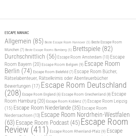
ESCAPE MANIAC
Allgemein
(85)
Beste Escape Room
Beste Escape Room Hannover
(5)
Brettspiele
(82)
München
(7)
Beste Escape Rooms Bamberg
(5)
Durchschnittlich
(56)
Escape
Escape Room Amsterdam
(10)
Escape Room
Room Bayern
(20)
Escape Room Belgien
(9)
Berlin
(74)
Escape Room Bücher,
Escape Room Bielefeld
(7)
Rätselabenteuer, Rätselkrimis oder Abenteuerbücher
Escape Room Deutschland
Bewertungen
(17)
(208)
Escape
Escape Room Griechenland
(8)
Escape Room England
(6)
Room Hamburg
(20)
Escape Room Leipzig
Escape Room Koblenz
(7)
Escape Room Niederlande
(35)
(15)
Escape Room
Escape Room Nordrhein-Westfalen
Niedersachsen
(13)
Escape Room
(63)
Escape Room Podcast
(45)
Review
(411)
Escape
Escape Room Rheinland-Pfalz
(9)