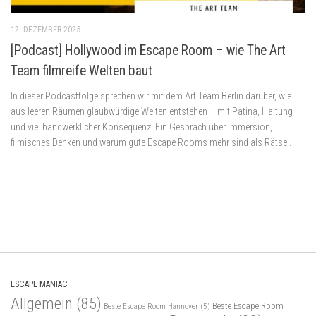
12. DEZEMBER 2025
[Podcast] Hollywood im Escape Room – wie The Art
Team filmreife Welten baut
In dieser Podcastfolge sprechen wir mit dem Art Team Berlin darüber, wie
aus leeren Räumen glaubwürdige Welten entstehen – mit Patina, Haltung
und viel handwerklicher Konsequenz. Ein Gespräch über Immersion,
filmisches Denken und warum gute Escape Rooms mehr sind als Rätsel.
ESCAPE MANIAC
Allgemein
(85)
Beste Escape Room
Beste Escape Room Hannover
(5)