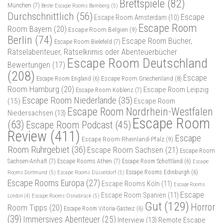
Brettspiele
(82)
München
(7)
Beste Escape Rooms Bamberg
(5)
Durchschnittlich
(56)
Escape
Escape Room Amsterdam
(10)
Escape Room
Room Bayern
(20)
Escape Room Belgien
(9)
Berlin
(74)
Escape Room Bücher,
Escape Room Bielefeld
(7)
Rätselabenteuer, Rätselkrimis oder Abenteuerbücher
Escape Room Deutschland
Bewertungen
(17)
(208)
Escape
Escape Room Griechenland
(8)
Escape Room England
(6)
Room Hamburg
(20)
Escape Room Leipzig
Escape Room Koblenz
(7)
Escape Room Niederlande
(35)
(15)
Escape Room
Escape Room Nordrhein-Westfalen
Niedersachsen
(13)
Escape Room
(63)
Escape Room Podcast
(45)
Review
(411)
Escape
Escape Room Rheinland-Pfalz
(9)
Room Ruhrgebiet
(36)
Escape Room Sachsen
(21)
Escape Room
Sachsen-Anhalt
(7)
Escape Rooms Athen
(7)
Escape Room Schottland
(6)
Escape
Rooms Dortmund
(5)
Escape Rooms Düsseldorf
(5)
Escape Rooms Edinburgh
(6)
Escape Rooms Europa
(27)
Escape Rooms Köln
(11)
Escape Rooms
Escape
Escape Room Spanien
(11)
Escape Rooms Osnabrück
(5)
London
(4)
Gut
(129)
Horror
Room Tipps
(20)
Escape Room Vitoria-Gasteiz
(6)
(39)
Immersives Abenteuer
(25)
Interview
(13)
Remote Escape