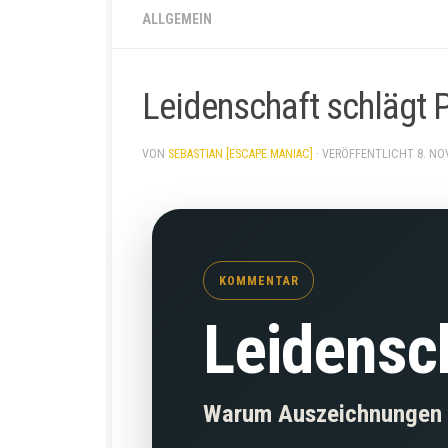
ALLGEMEIN
Leidenschaft schlägt P
VON
SEBASTIAN [ESCAPE MANIAC]
· VERÖFFENTLICHT
8. NO
KOMMENTAR
Leidensch
Warum Auszeichnungen ke