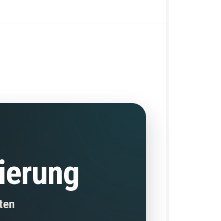
zierung
ten