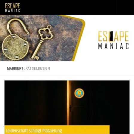
Unter dem Inhalt
MARKIERT:
RÄTSELDESIGN