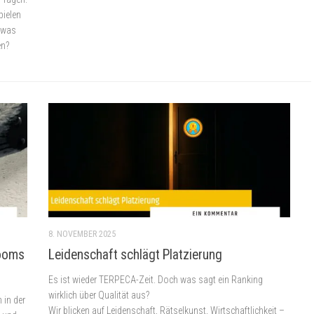
pielen
d was
en?
8. NOVEMBER 2025
Rooms
Leidenschaft schlägt Platzierung
Es ist wieder TERPECA-Zeit. Doch was sagt ein Ranking
wirklich über Qualität aus?
 in der
Wir blicken auf Leidenschaft, Rätselkunst, Wirtschaftlichkeit –