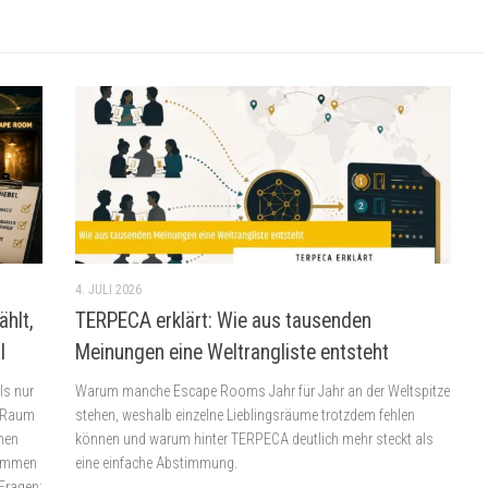
4. JULI 2026
ählt,
TERPECA erklärt: Wie aus tausenden
l
Meinungen eine Weltrangliste entsteht
ls nur
Warum manche Escape Rooms Jahr für Jahr an der Weltspitze
n Raum
stehen, weshalb einzelne Lieblingsräume trotzdem fehlen
nen
können und warum hinter TERPECA deutlich mehr steckt als
nommen
eine einfache Abstimmung.
 Fragen: