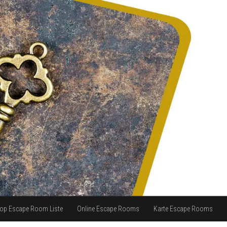
op Escape Room Liste
Online Escape Rooms
Karte Escape Rooms