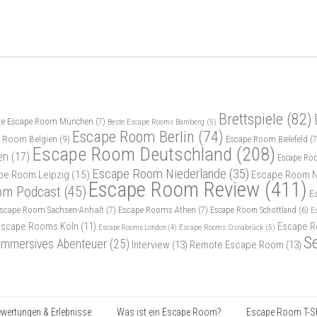
Brettspiele
(82)
te Escape Room München
(7)
Beste Escape Rooms Bamberg
(5)
Escape Room Berlin
(74)
 Room Belgien
(9)
Escape Room Bielefeld
(7
Escape Room Deutschland
(208)
en
(17)
Escape Ro
Escape Room Niederlande
(35)
pe Room Leipzig
(15)
Escape Room N
Escape Room Review
(411)
om Podcast
(45)
E
scape Room Sachsen-Anhalt
(7)
Escape Rooms Athen
(7)
Escape Room Schottland
(6)
E
Escape Rooms Köln
(11)
Escape R
Escape Rooms Osnabrück
(5)
Escape Rooms London
(4)
S
Immersives Abenteuer
(25)
Interview
(13)
Remote Escape Room
(13)
wertungen & Erlebnisse
Was ist ein Escape Room?
Escape Room T-Sh