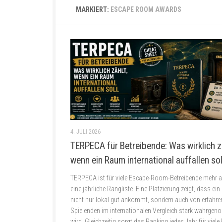
MARKIERT:
ESCAPE ROOM AWARDS
4. JULI 2026
TERPECA für Betreibende: Was wirklich z
wenn ein Raum international auffallen sol
TERPECA ist für viele Escape-Room-Betreibende mehr a
eine jährliche Rangliste. Eine Platzierung zeigt, dass ei
nicht nur lokal gut ankommt, sondern auch von erfahre
Spielenden im internationalen Vergleich stark wahrge
wird. Gleichzeitig sorgt das Ranking jedes Jahr für viele