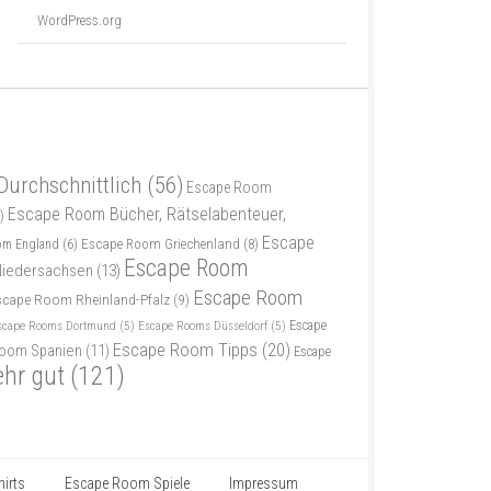
WordPress.org
Durchschnittlich
(56)
Escape Room
Escape Room Bücher, Rätselabenteuer,
)
Escape
Escape Room Griechenland
(8)
om England
(6)
Escape Room
iedersachsen
(13)
Escape Room
scape Room Rheinland-Pfalz
(9)
scape Rooms Dortmund
(5)
Escape Rooms Düsseldorf
(5)
Escape
Escape Room Tipps
(20)
oom Spanien
(11)
Escape
ehr gut
(121)
irts
Escape Room Spiele
Impressum