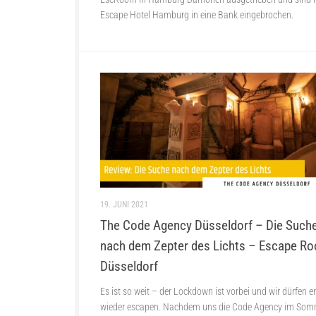
Escape Hotel Hamburg in eine Bank eingebrochen.
19. JUNI 2021
The Code Agency Düsseldorf – Die Such
nach dem Zepter des Lichts – Escape R
Düsseldorf
Es ist so weit – der Lockdown ist vorbei und wir dürfen e
wieder escapen. Nachdem uns die Code Agency im Som