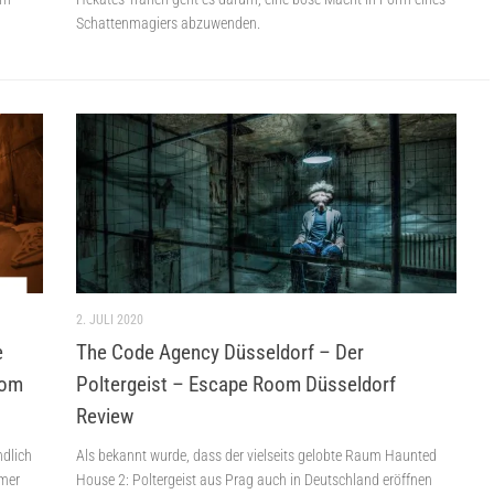
Schattenmagiers abzuwenden.
2. JULI 2020
e
The Code Agency Düsseldorf – Der
oom
Poltergeist – Escape Room Düsseldorf
Review
ndlich
Als bekannt wurde, dass der vielseits gelobte Raum Haunted
mer
House 2: Poltergeist aus Prag auch in Deutschland eröffnen