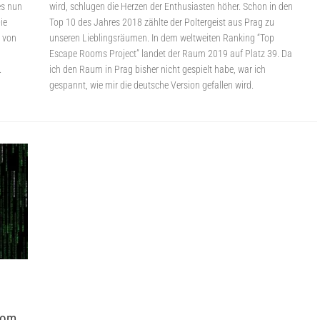
es nun
wird, schlugen die Herzen der Enthusiasten höher. Schon in den
ie
Top 10 des Jahres 2018 zählte der Poltergeist aus Prag zu
n von
unseren Lieblingsräumen. In dem weltweiten Ranking “Top
Escape Rooms Project” landet der Raum 2019 auf Platz 39. Da
.
ich den Raum in Prag bisher nicht gespielt habe, war ich
gespannt, wie mir die deutsche Version gefallen wird.
oom