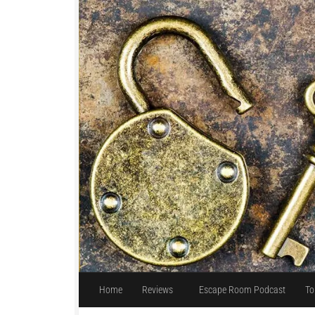
Unter dem Inhalt
Home
Reviews
Escape Room Podcast
To