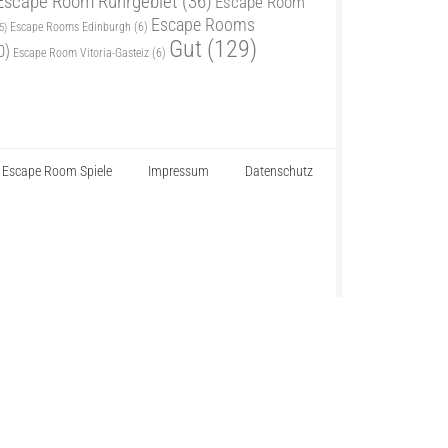
Escape Room Ruhrgebiet
(36)
Escape Room
Escape Rooms
5)
Escape Rooms Edinburgh
(6)
Gut
(129)
0)
Escape Room Vitoria-Gasteiz
(6)
Escape Room Spiele
Impressum
Datenschutz