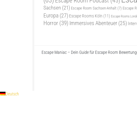
(63)
Escape Room Podcast
(45)
Sachsen
(21)
Escape Room Sachsen-Anhalt
(7)
Escape 
Europa
(27)
Escape Rooms Köln
(11)
Escape Rooms Lond
Horror
(39)
Immersives Abenteuer
(25)
Inter
Escape Maniac – Dein Guide für Escape Room Bewertunge
Escape Maniac © 2026. Alle Rechte vorbehalten.
Powered by
- Entworfen mit dem
Zu Hueman Pro wechseln
Deutsch