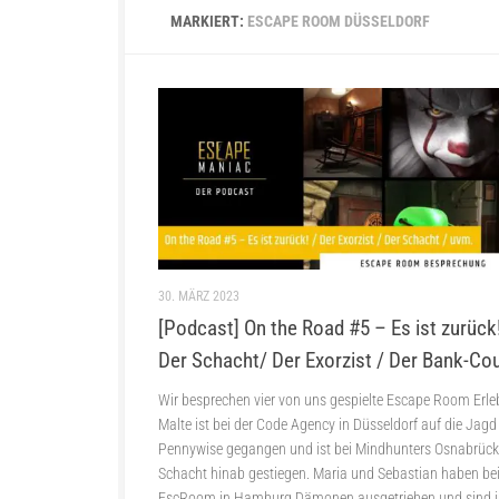
MARKIERT:
ESCAPE ROOM DÜSSELDORF
30. MÄRZ 2023
[Podcast] On the Road #5 – Es ist zurück
Der Schacht/ Der Exorzist / Der Bank-Co
Wir besprechen vier von uns gespielte Escape Room Erle
Malte ist bei der Code Agency in Düsseldorf auf die Jag
Pennywise gegangen und ist bei Mindhunters Osnabrück
Schacht hinab gestiegen. Maria und Sebastian haben be
EscRoom in Hamburg Dämonen ausgetrieben und sind 