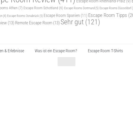
Escape Room Rheinland-Pfalz
(9)
Rooms Athen
(7)
Escape Room Schottland
(6)
Escape Rooms Dortmund
(5)
Escape Rooms Düsseldorf
(
Escape Room Tipps
(2
Escape Room Spanien
(11)
Escape Rooms Osnabrück
(5)
on
(4)
Sehr gut
(121)
view
(13)
Remote Escape Room
(13)
n & Erlebnisse
Was ist ein Escape Room?
Escape Room T-Shirts