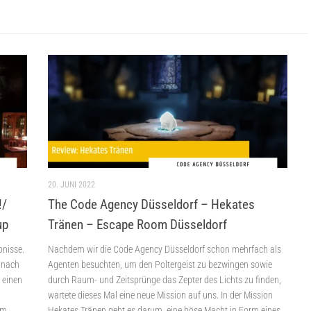
20. JUNI 2022
!/
The Code Agency Düsseldorf – Hekates
up
Tränen – Escape Room Düsseldorf
bnisse.
Nachdem wir die Code Agency Düsseldorf schon mehrfach als
d nach
Agenten besuchten, um den Poltergeist zu bezwingen sowie
 einen
durch Raum- und Zeitsprünge das Zepter des Lichts zu finden,
i
wartete dieses Mal eine neue Mission auf uns. In der Mission
im
Hekates Tränen geht es darum, eine böse Macht in Form eines