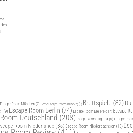
lesen
u den
t.
nd
Brettspiele
(82)
Dur
 Escape Room München
(7)
Beste Escape Rooms Bamberg
(5)
Escape Room Berlin
(74)
Escape Roo
en
(9)
Escape Room Bielefeld
(7)
 Room Deutschland
(208)
Escape Room
Escape Room England
(6)
Esc
scape Room Niederlande
(35)
Escape Room Niedersachsen
(13)
ape Room Review
(411)