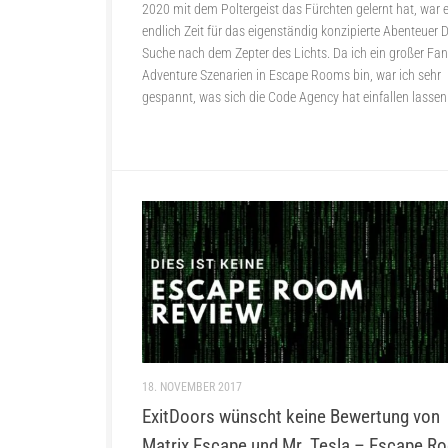
2020 mit dem Poltergeist das Fürchten gelernt hat, war 
endlich Zeit für das eigenständig konzipierte Abenteuer D
Suche nach dem Zepter des Lichts. Da ich ein großer Fa
Adventure Szenarien in Escape Rooms bin, war ich sehr
gespannt, was sich die Code Agency hat einfallen lassen
18. NOVEMBER 2017
ExitDoors wünscht keine Bewertung von
Matrix Escape und Mr. Tesla – Escape R