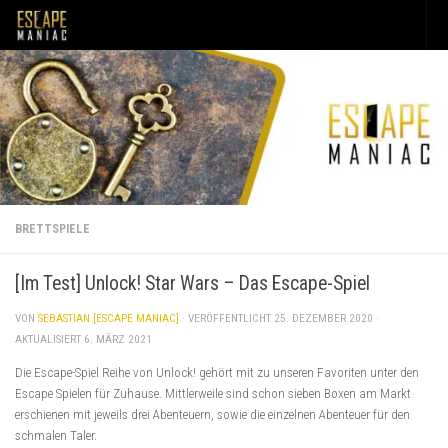
Unter dem Inhalt
BRETTSPIELE
[Im Test] Unlock! Star Wars – Das Escape-Spiel
VON
SEBASTIAN [ESCAPE MANIAC]
· VERÖFFENTLICHT
25. DEZEMBER 2020
·
AKTUALISIERT
6. MÄRZ 2021
Die Escape-Spiel Reihe von Unlock! gehört mit zu unseren Favoriten unter den
Escape Spielen für Zuhause. Mittlerweile sind schon sieben Boxen am Markt
erschienen mit jeweils drei Abenteuern, sowie die einzelnen Abenteuer für den
schmalen Taler.