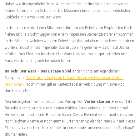
daher, wie die eigentliche Reihe. Auch hier findet ihr drei Missionen, sowie ein
kleines Tutorial in der Schachtel. Die Missionen bieten die unterschiedlichsten
Einblicke in die Welt von Star Wars.
In den beiden einfacheren Missionen dürft ihr als Rebell vom Eisplaneten Hoth
fliehen und als Schmuggler von einem imperialen Sternenzerstörer entkommen.
In der Mission, welchen wir vom Schwierigkeitsgrad als mittelschwer einordnen
würden, müsst ihr als imperialer Suchtrupp eine geheime Mission auf Jedha
erfüllen. Das Flair des beliebten Star Wars Universums ist gut getroffen und
Fans werden sich gleich heimisch fühlen.
Unlock! Star Wars – Das Escape Spiel
änder nichts am eigentlichen
Spielprinzip.
Das Grundprinzip von Unlock! Haben wir hier schon einmal
besprochen.
Noch immer gilt es Kartenstapel in Verbindung mit einer App
durchzuspielen.
Neu hinzugekommen ist jedoch das Prinzip von
Vorteilskarten
. Hier dürft ihr
für jedes Abenteuer drei dieser Karten wählen. Diese geben euch noch einmal
Hinweise, um bestimmte Rätsel zu lösen. Dieses Element vereinfacht die schon
recht leichten Abenteuer noch einmal. Erfahrenen Spielenden raten wir auf dieses
Element zu verzichten. Hier könnte für den ein oder anderen sicher der Spielspaß
drunter leiden.