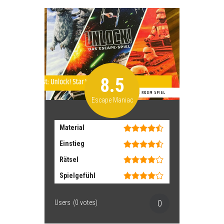
8.5
Escape Maniac
Material
Einstieg
Rätsel
Spielgefühl
0
Users
(
0
votes)