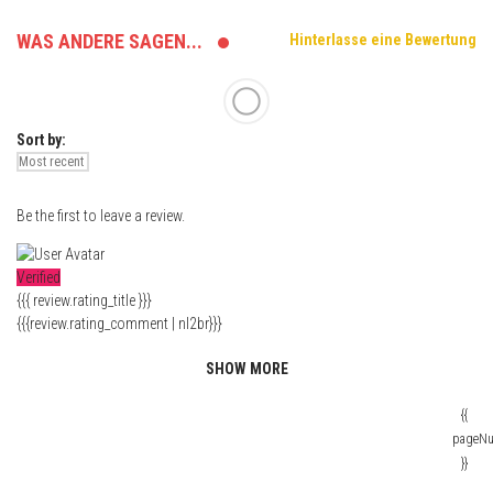
WAS ANDERE SAGEN...
Hinterlasse eine Bewertung
Sort by:
Be the first to leave a review.
Verified
{{{ review.rating_title }}}
{{{review.rating_comment | nl2br}}}
SHOW MORE
{{
pageN
}}