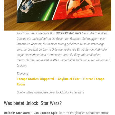
Taucht mit der Collectors Box
UNLOCK! Star Wars
tief in die
Star Wars
-
Galaxis ein und schlüpft in die Rollen von Rebellen, Schmugglern oder
imperialen Agenten, die in einer streng geheimen Mission unterwegs
sind. Ihr besucht berühmte Orte wie Jedha, die Eiswüste von Hoth oder
sogar einen imperialen Sternenzerstörer! Ihr fliegt mit ikonischen
Raumschiffen, verwendet Waffen und erhaltet Hilfe von euren Astromech-
Droiden.
Trending:
Escape Stories Wuppertal – Asylum of Fear – Horror Escape
Room
Quelle: https://asmodee.de/unlock/unlock-star-wars
Was bietet Unlock! Star Wars?
Unlock! Star Wars – Das Escape Spiel
kommt im gleichen Schachtelformat