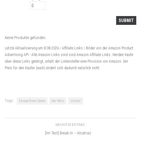
Keine Produkte gefunden.
Letzte Aktualisierung am 8.08.2026 / Affiliate Links / Bilder von der Amazon Product
Advertising API -
Alle Amazon Links sind sind Amazon Affiliate Links. Werden Käufe
über diese Links getätigt, erhält der Linkersteller eine Provision von Amazon. Der
Preis für den Käufer (euch) ändert sich dadurch natürlich nicht.
Tags:
Escape Room Spiele
Star Wars
Unlock!
NÄCHSTER BEITRAG
[Im Test] Break In – Alcatraz