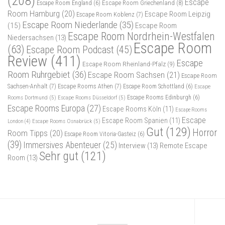
(208)
Escape
Escape Room Griechenland
(8)
Escape Room England
(6)
Room Hamburg
(20)
Escape Room Leipzig
Escape Room Koblenz
(7)
Escape Room Niederlande
(35)
(15)
Escape Room
Escape Room Nordrhein-Westfalen
Niedersachsen
(13)
Escape Room
(63)
Escape Room Podcast
(45)
Review
(411)
Escape
Escape Room Rheinland-Pfalz
(9)
Room Ruhrgebiet
(36)
Escape Room Sachsen
(21)
Escape Room
Sachsen-Anhalt
(7)
Escape Rooms Athen
(7)
Escape Room Schottland
(6)
Escape
Rooms Dortmund
(5)
Escape Rooms Düsseldorf
(5)
Escape Rooms Edinburgh
(6)
Escape Rooms Europa
(27)
Escape Rooms Köln
(11)
Escape Rooms
Escape
Escape Room Spanien
(11)
Escape Rooms Osnabrück
(5)
London
(4)
Gut
(129)
Horror
Room Tipps
(20)
Escape Room Vitoria-Gasteiz
(6)
(39)
Immersives Abenteuer
(25)
Interview
(13)
Remote Escape
Sehr gut
(121)
Room
(13)