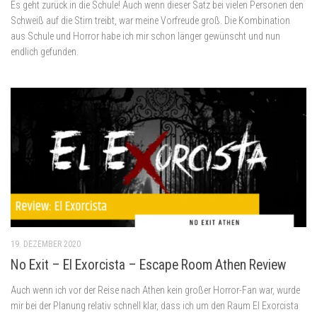
Es geht zurück in die Schule! Auch wenn dieser Satz bei vielen Personen den
Schweiß auf die Stirn treibt, war meine Vorfreude groß. Die Kombination
aus Schule und Horror habe ich mir schon länger gewünscht und nun
endlich gefunden.
19. DEZEMBER 2020
No Exit – El Exorcista – Escape Room Athen Review
Auch wenn ich vor der Reise nach Athen kein großer Horror-Fan war, wurde
mir bei der Planung relativ schnell klar, dass ich um den Raum El Exorcista