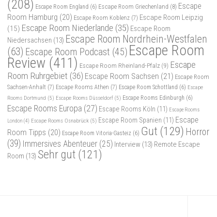
(208)
Escape
Escape Room Griechenland
(8)
Escape Room England
(6)
Room Hamburg
(20)
Escape Room Leipzig
Escape Room Koblenz
(7)
Escape Room Niederlande
(35)
(15)
Escape Room
Escape Room Nordrhein-Westfalen
Niedersachsen
(13)
Escape Room
(63)
Escape Room Podcast
(45)
Review
(411)
Escape
Escape Room Rheinland-Pfalz
(9)
Room Ruhrgebiet
(36)
Escape Room Sachsen
(21)
Escape Room
Sachsen-Anhalt
(7)
Escape Rooms Athen
(7)
Escape Room Schottland
(6)
Escape
Rooms Dortmund
(5)
Escape Rooms Düsseldorf
(5)
Escape Rooms Edinburgh
(6)
Escape Rooms Europa
(27)
Escape Rooms Köln
(11)
Escape Rooms
Escape
Escape Room Spanien
(11)
Escape Rooms Osnabrück
(5)
London
(4)
Gut
(129)
Horror
Room Tipps
(20)
Escape Room Vitoria-Gasteiz
(6)
(39)
Immersives Abenteuer
(25)
Interview
(13)
Remote Escape
Sehr gut
(121)
Room
(13)