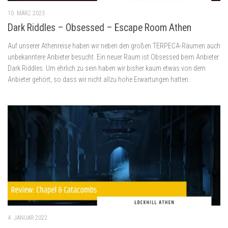
10. MÄRZ 2025
Dark Riddles – Obsessed – Escape Room Athen
Auf unserer Athenreise haben wir neben den großen TERPECA-Räumen auch
unbekanntere Anbieter besucht. Ein neuer Raum ist Obsessed beim Anbieter
Dark Riddles. Um ehrlich zu sein haben wir bisher kaum etwas von dem
Anbieter gehört, so dass wir nicht allzu hohe Erwartungen hatten.
4. JANUAR 2022