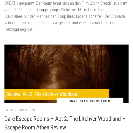
BREATH gespannt. Der Raum lehnt sich an den Film „Don’t Breath“ aus dem
Jahre 2016 an. Eine Gruppe junger Diebe möchte mit dem Einbruch in das
Haus eines blinden Mannes den Coup ihres Lebens schaffen. Der Einbruch
verläuft dann allerdings nicht wie geplant und eine nervenaufreibende
Hetzjagd beginnt.
24. NOVEMBER 2020
Dare Escape Rooms – Act 2: The Litchver Woodland –
Escape Room Athen Review