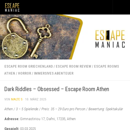
Unter dem Inhalt
ESCAPE ROOM GRIECHENLAND
/
ESCAPE ROOM REVIEW
/
ESCAPE ROOMS
ATHEN
/
HORROR
/
IMMERSIVES ABENTEUER
Dark Riddles – Obsessed – Escape Room Athen
VON
MALTE S
·
10. MÄRZ 2025
Athen / 3 – 5 Spielende / Preis: 35 – 29 Euro pro Person / Bewertung: Spektakulär
Adresse:
Gimnastiriou 17, Dafni, 17235, Athen
Gespielt:
03.03.2025