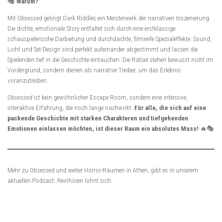
🎭
Warum?
Mit
Obsessed
gelingt Dark Riddles ein Meisterwerk der narrativen Inszenierung.
Die dichte, emotionale Story entfaltet sich durch eine erstklassige
schauspielerische Darbietung und durchdachte, filmreife Spezialeffekte. Sound,
Licht und Set-Design sind perfekt aufeinander abgestimmt und lassen die
Spielenden tief in die Geschichte eintauchen. Die Rätsel stehen bewusst nicht im
Vordergrund, sondern dienen als narrative Treiber, um das Erlebnis
voranzutreiben.
Obsessed
ist kein gewöhnlicher Escape Room, sondern eine intensive,
interaktive Erfahrung, die noch lange nachwirkt.
Für alle, die sich auf eine
packende Geschichte mit starken Charakteren und tiefgehenden
Emotionen einlassen möchten, ist dieser Raum ein absolutes Muss!
🔥🎭
Mehr zu Obsessed und weiter Horror-Räumen in Athen, gibt es in unserem
aktuellen Podcast. Reinhören lohnt sich.