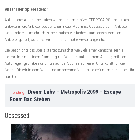
Anzahl der Spielenden:
4
Auf unserer Athenreise haben wir neben den großen TERPECA-Räumen auch
unbekanntere Anbieter besucht. Ein neuer Raum ist Obsessed beim Anbieter
Dark Riddles. Um ehrlich zu sein haben wir bisher kaum etwas von dem
Anbieter gehört, so dass wir nicht allzu hohe Erwartungen hatten.
Die Geschichte des Spiels startet zunächst wie viele amerikanische Teenie-
Horrorfilme mit einem Campingtrip. Wir sind auf unserem Ausflug mit dem
Auto liegen geblieben und nun auf der Suche nach einer Unterkunft für die
Nacht. Ob wir in dem Wald eine angenehme Nachtruhe gefunden haben, lest ihr
nun hier.
Dream Labs – Metropolis 2099 – Escape
Trending:
Room Bad Steben
Obsessed