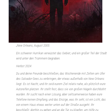
„New Orleans, August 2005:
Ein schwerer Hurrikan verwüstet das Gebiet, und ein großer Teil der Stadt
wird unter den Trümmern begraben.
Herbst 2024:
Du und deine Freunde beschließen, das Wochenende mit Zelten am Ufer
des Salvador-Sees zu verbringen, der etwas außerhalb von New Orleans
liegt. Es ist Nacht, und ihr seid eurem Ziel relativ nahe, als plötzlich eure
Autoreifen platzen. Ihr stellt fest, dass sie von großen Nägeln durchbohrt
wurden. Ihr sucht nach einer Lösung, aber seltsamerweise haben eure
Telefone keinen Empfang, und das Einzige, was ihr seht, ist ein Licht, das
von einem Haus etwas weiter unten auf der Straße ausgeht. Ihr
beschließt, dorthin zu gehen und an die Tür zu klopfen, um Hilfe zu