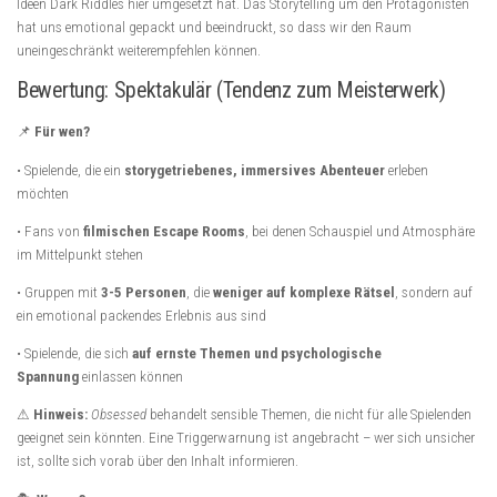
Ideen Dark Riddles hier umgesetzt hat. Das Storytelling um den Protagonisten
hat uns emotional gepackt und beeindruckt, so dass wir den Raum
uneingeschränkt weiterempfehlen können.
Bewertung: Spektakulär (Tendenz zum Meisterwerk)
📌
Für wen?
• Spielende, die ein
storygetriebenes, immersives Abenteuer
erleben
möchten
• Fans von
filmischen Escape Rooms
, bei denen Schauspiel und Atmosphäre
im Mittelpunkt stehen
• Gruppen mit
3-5 Personen
, die
weniger auf komplexe Rätsel
, sondern auf
ein emotional packendes Erlebnis aus sind
• Spielende, die sich
auf ernste Themen und psychologische
Spannung
einlassen können
⚠
Hinweis:
Obsessed
behandelt sensible Themen, die nicht für alle Spielenden
geeignet sein könnten. Eine Triggerwarnung ist angebracht – wer sich unsicher
ist, sollte sich vorab über den Inhalt informieren.