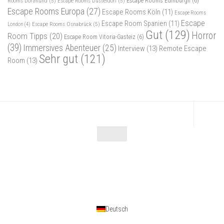
Rooms Dortmund
(5)
Escape Rooms Düsseldorf
(5)
Escape Rooms Edinburgh
(6)
Escape Rooms Europa
(27)
Escape Rooms Köln
(11)
Escape Rooms
Escape
Escape Room Spanien
(11)
Escape Rooms Osnabrück
(5)
London
(4)
Gut
(129)
Horror
Room Tipps
(20)
Escape Room Vitoria-Gasteiz
(6)
(39)
Immersives Abenteuer
(25)
Interview
(13)
Remote Escape
Sehr gut
(121)
Room
(13)
Escape Maniac © 2026. Alle Rechte vorbehalten.
Powered by
- Entworfen mit dem
Zu Hueman Pro wechseln
Deutsch