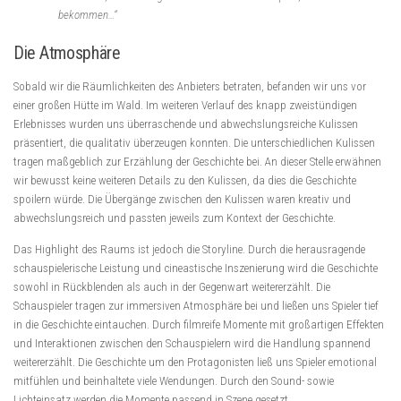
bekommen…“
Die Atmosphäre
Sobald wir die Räumlichkeiten des Anbieters betraten, befanden wir uns vor
einer großen Hütte im Wald. Im weiteren Verlauf des knapp zweistündigen
Erlebnisses wurden uns überraschende und abwechslungsreiche Kulissen
präsentiert, die qualitativ überzeugen konnten. Die unterschiedlichen Kulissen
tragen maßgeblich zur Erzählung der Geschichte bei. An dieser Stelle erwähnen
wir bewusst keine weiteren Details zu den Kulissen, da dies die Geschichte
spoilern würde. Die Übergänge zwischen den Kulissen waren kreativ und
abwechslungsreich und passten jeweils zum Kontext der Geschichte.
Das Highlight des Raums ist jedoch die Storyline. Durch die herausragende
schauspielerische Leistung und cineastische Inszenierung wird die Geschichte
sowohl in Rückblenden als auch in der Gegenwart weitererzählt. Die
Schauspieler tragen zur immersiven Atmosphäre bei und ließen uns Spieler tief
in die Geschichte eintauchen. Durch filmreife Momente mit großartigen Effekten
und Interaktionen zwischen den Schauspielern wird die Handlung spannend
weitererzählt. Die Geschichte um den Protagonisten ließ uns Spieler emotional
mitfühlen und beinhaltete viele Wendungen. Durch den Sound- sowie
Lichteinsatz werden die Momente passend in Szene gesetzt.