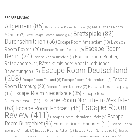
ESCAPE MANIAC
Allgemein
(85)
Beste Escape Room
Beste Escape Room Hannover
(5)
Brettspiele
(82)
München
(7)
Beste Escape Rooms Bamberg
(5)
Durchschnittlich
(56)
Escape
Escape Room Amsterdam
(10)
Escape Room
Room Bayern
(20)
Escape Room Belgien
(9)
Berlin
(74)
Escape Room Bücher,
Escape Room Bielefeld
(7)
Rätselabenteuer, Rätselkrimis oder Abenteuerbücher
Escape Room Deutschland
Bewertungen
(17)
(208)
Escape
Escape Room Griechenland
(8)
Escape Room England
(6)
Room Hamburg
(20)
Escape Room Leipzig
Escape Room Koblenz
(7)
Escape Room Niederlande
(35)
(15)
Escape Room
Escape Room Nordrhein-Westfalen
Niedersachsen
(13)
Escape Room
(63)
Escape Room Podcast
(45)
Review
(411)
Escape
Escape Room Rheinland-Pfalz
(9)
Room Ruhrgebiet
(36)
Escape Room Sachsen
(21)
Escape Room
Sachsen-Anhalt
(7)
Escape Rooms Athen
(7)
Escape Room Schottland
(6)
Escape