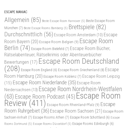
ESCAPE MANIAC
Allgemein
(85)
Beste Escape Room
Beste Escape Room Hannover
(5)
Brettspiele
(82)
München
(7)
Beste Escape Rooms Bamberg
(5)
Durchschnittlich
(56)
Escape
Escape Room Amsterdam
(10)
Escape Room
Room Bayern
(20)
Escape Room Belgien
(9)
Berlin
(74)
Escape Room Bücher,
Escape Room Bielefeld
(7)
Rätselabenteuer, Rätselkrimis oder Abenteuerbücher
Escape Room Deutschland
Bewertungen
(17)
(208)
Escape
Escape Room Griechenland
(8)
Escape Room England
(6)
Room Hamburg
(20)
Escape Room Leipzig
Escape Room Koblenz
(7)
Escape Room Niederlande
(35)
(15)
Escape Room
Escape Room Nordrhein-Westfalen
Niedersachsen
(13)
Escape Room
(63)
Escape Room Podcast
(45)
Review
(411)
Escape
Escape Room Rheinland-Pfalz
(9)
Room Ruhrgebiet
(36)
Escape Room Sachsen
(21)
Escape Room
Sachsen-Anhalt
(7)
Escape Rooms Athen
(7)
Escape Room Schottland
(6)
Escape
Rooms Dortmund
(5)
Escape Rooms Düsseldorf
(5)
Escape Rooms Edinburgh
(6)