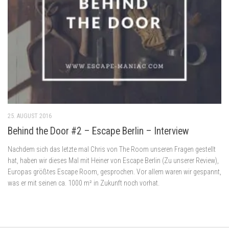
25. AUGUST 2016
Behind the Door #2 – Escape Berlin – Interview
Nachdem sich das letzte mal Chris von The Room unseren Fragen gestellt
hat, haben wir dieses Mal mit Heiner von Escape Berlin (Zu unserer Review),
Europas größtes Escape Room, gesprochen. Vor allem waren wir gespannt,
was er mit seinen ca. 1000 m² in Zukunft noch vorhat.